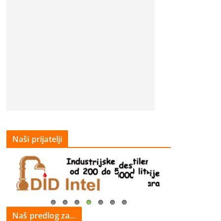
Naši prijatelji
Naš predlog za…