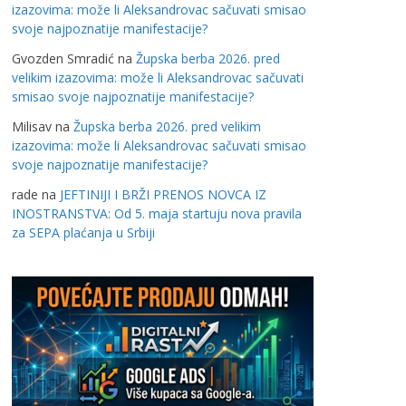
izazovima: može li Aleksandrovac sačuvati smisao
svoje najpoznatije manifestacije?
Gvozden Smradić
na
Župska berba 2026. pred
velikim izazovima: može li Aleksandrovac sačuvati
smisao svoje najpoznatije manifestacije?
Milisav
na
Župska berba 2026. pred velikim
izazovima: može li Aleksandrovac sačuvati smisao
svoje najpoznatije manifestacije?
rade
na
JEFTINIJI I BRŽI PRENOS NOVCA IZ
INOSTRANSTVA: Od 5. maja startuju nova pravila
za SEPA plaćanja u Srbiji