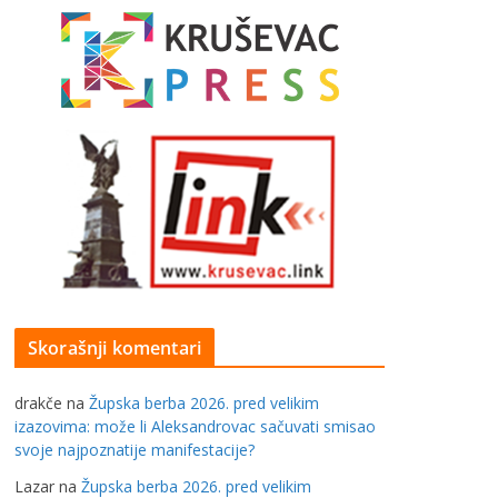
Skorašnji komentari
drakče
na
Župska berba 2026. pred velikim
izazovima: može li Aleksandrovac sačuvati smisao
svoje najpoznatije manifestacije?
Lazar
na
Župska berba 2026. pred velikim