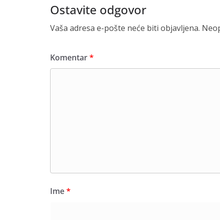
Ostavite odgovor
Vaša adresa e-pošte neće biti objavljena.
Neop
Komentar
*
Ime
*