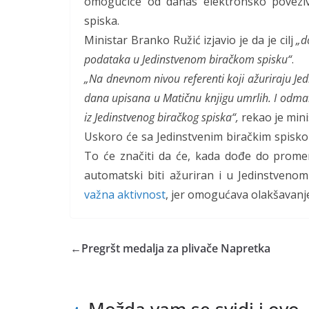
omogućiće od danas elektronsko poveziv
spiska.
Ministar Branko Ružić izjavio je da je cilj
„d
podataka u Jedinstvenom biračkom spisku“
.
„Na dnevnom nivou referenti koji ažuriraju Jedi
dana upisana u Matičnu knjigu umrlih. I odmah 
iz Jedinstvenog biračkog spiska“,
rekao je mini
Uskoro će sa Jedinstvenim biračkim spiskom
To će značiti da će, kada dođe do promen
automatski biti ažuriran i u Jedinstveno
važna aktivnost
, jer omogućava olakšavan
←
Pregršt medalja za plivače Napretka