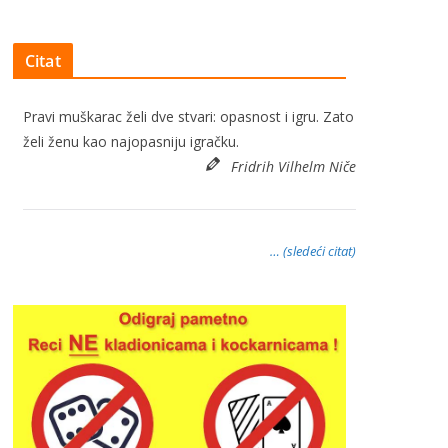
Citat
Pravi muškarac želi dve stvari: opasnost i igru. Zato
želi ženu kao najopasniju igračku.
Fridrih Vilhelm Niče
… (sledeći citat)