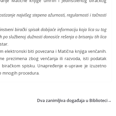
anje Matične knjige umrlih i Jedinstvenog biračkog
ostizanje najvišeg stepena ažurnosti, regularnosti i tačnosti
nstveni birački spisak dobijaće informaciju koja lica su tog
po službenoj dužnosti donosiće rešenja o brisanju tih lica
star.
 elektronski biti povezana i Matična knjiga venčanih.
e prezimena zbog venčanja ili razvoda, isti podatak
m biračkom spisku. Unapređenje e-uprave je izuzetno
je mnogih procedura.
Dva zanimljiva događaja u Biblioteci
→