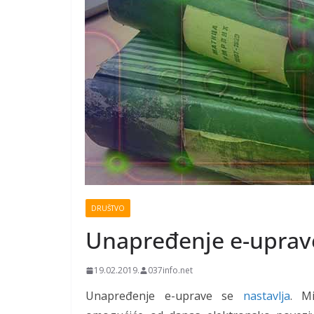
DRUŠTVO
Unapređenje e-uprav
19.02.2019.
037info.net
Unapređenje e-uprave se
nastavlja
. M