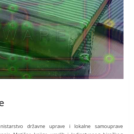
e
inistarstvo državne uprave i lokalne samouprave