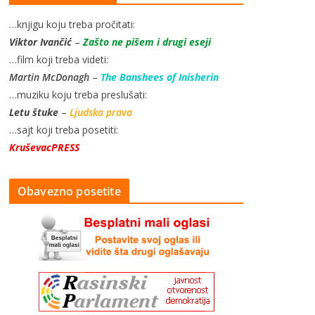
…knjigu koju treba pročitati:
Viktor Ivančić
–
Zašto ne pišem i drugi eseji
…film koji treba videti:
Martin McDonagh
–
The Banshees of Inisherin
…muziku koju treba preslušati:
Letu štuke
–
Ljudska prava
…sajt koji treba posetiti:
KruševacPRESS
Obavezno posetite