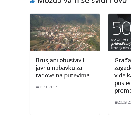
Možda vam se svidi i ovo
Brusjani obustavili
Građan
javnu nabavku za
zagađ
radove na putevima
vide 
posle
31.10.2017.
prom
20.09.2