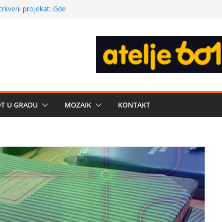
a: može li
poznatije
crkveni projekat: Gde
leđu i sekularne
ve traženije Španija,
žbe mira dočekao
OT U GRADU
MOZAIK
KONTAKT