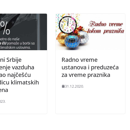
i Srbije
Radno vreme
enje vazduha
ustanova i preduzeća
kao najčešću
za vreme praznika
dicu klimatskih
31.12.2020.
ena
023.