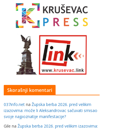
Skorašnji komentari
037info.net
na
Župska berba 2026. pred velikim
izazovima: može li Aleksandrovac sačuvati smisao
svoje najpoznatije manifestacije?
Gile
na
Župska berba 2026. pred velikim izazovima: