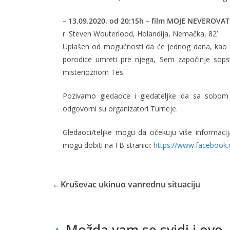
– 13.09.2020. od 20:15h – film MOJE NEVEROVAT
r. Steven Wouterlood, Holandija, Nemačka, 82’
Uplašen od mogućnosti da će jednog dana, kao na
porodice umreti pre njega, Sem započinje sops
misterioznom Tes.
Pozivamo gledaoce i gledateljke da sa sobom 
odgovorni su organizatori Turneje.
Gledaoci/teljke mogu da očekuju više informaci
mogu dobiti na FB stranici:
https://www.facebook.
←
Kruševac ukinuo vanrednu situaciju
Možda vam se svidi i ovo