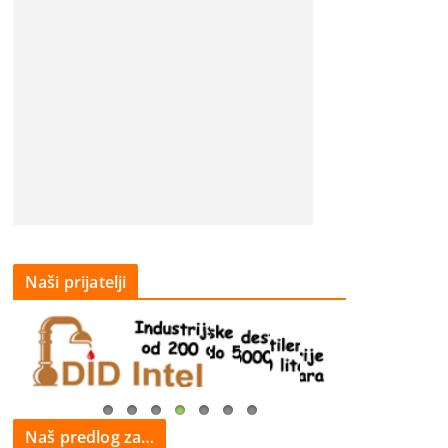
Naši prijatelji
Naš predlog za…