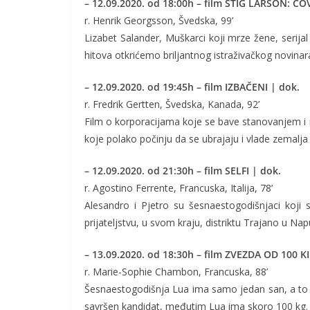
– 12.09.2020. od 18:00h – film STIG LARŠON: Č
r. Henrik Georgsson, Švedska, 99’
Lizabet Salander, Muškarci koji mrze žene, serijal
hitova otkrićemo briljantnog istraživačkog novinara
– 12.09.2020. od 19:45h – film IZBAČENI | dok.
r. Fredrik Gertten, Švedska, Kanada, 92’
Film o korporacijama koje se bave stanovanjem i n
koje polako počinju da se ubrajaju i vlade zemalja
– 12.09.2020. od 21:30h – film SELFI | dok.
r. Agostino Ferrente, Francuska, Italija, 78’
Alesandro i Pjetro su šesnaestogodišnjaci koji 
prijateljstvu, u svom kraju, distriktu Trajano u Napu
– 13.09.2020. od 18:30h – film ZVEZDA OD 100 KIL
r. Marie-Sophie Chambon, Francuska, 88’
Šesnaestogodišnja Lua ima samo jedan san, a to j
savršen kandidat, međutim Lua ima skoro 100 kg.