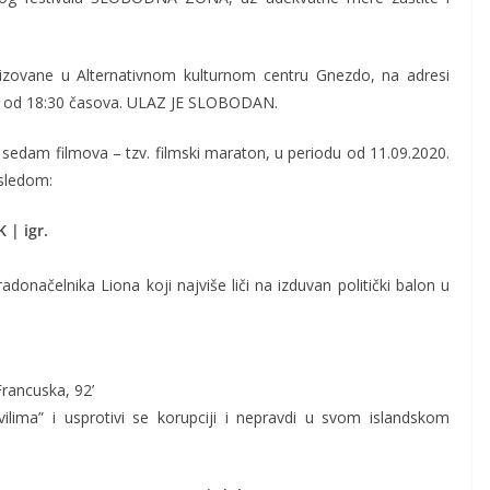
alizovane u Alternativnom kulturnom centru Gnezdo, na adresi
m od 18:30 časova. ULAZ JE SLOBODAN.
sedam filmova – tzv. filmski maraton, u periodu od 11.09.2020.
osledom:
 | igr.
radonačelnika Liona koji najviše liči na izduvan politički balon u
rancuska, 92’
ilima” i usprotivi se korupciji i nepravdi u svom islandskom