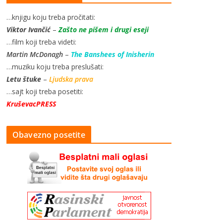
…knjigu koju treba pročitati:
Viktor Ivančić
–
Zašto ne pišem i drugi eseji
…film koji treba videti:
Martin McDonagh
–
The Banshees of Inisherin
…muziku koju treba preslušati:
Letu štuke
–
Ljudska prava
…sajt koji treba posetiti:
KruševacPRESS
Obavezno posetite