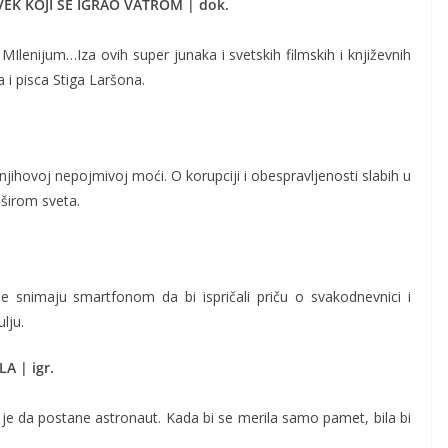
OVEK KOJI SE IGRAO VATROM | dok.
 MIlenijum…Iza ovih super junaka i svetskih filmskih i književnih
 i pisca Stiga Laršona.
jihovoj nepojmivoj moći. O korupciji i obespravljenosti slabih u
 širom sveta.
se snimaju smartfonom da bi ispričali priču o svakodnevnici i
lju.
A | igr.
e da postane astronaut. Kada bi se merila samo pamet, bila bi