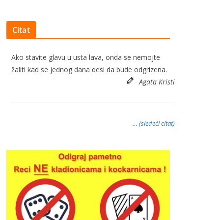
Citat
Ako stavite glavu u usta lava, onda se nemojte
žaliti kad se jednog dana desi da bude odgrizena.
Agata Kristi
… (sledeći citat)