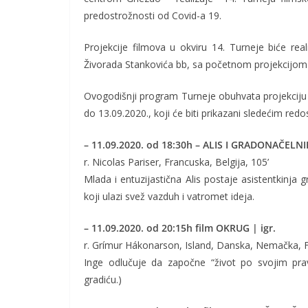
predostrožnosti od Covid-a 19.
Projekcije filmova u okviru 14. Turneje biće re
Živorada Stankovića bb, sa početnom projekcijo
Ovogodišnji program Turneje obuhvata projekciju 
do 13.09.2020., koji će biti prikazani sledećim red
– 11.09.2020. od 18:30h – ALIS I GRADONAČELNIK
r. Nicolas Pariser, Francuska, Belgija, 105’
Mlada i entuzijastična Alis postaje asistentkinja g
koji ulazi svež vazduh i vatromet ideja.
– 11.09.2020. od 20:15h film OKRUG | igr.
r. Grímur Hákonarson, Island, Danska, Nemačka, F
Inge odlučuje da započne “život po svojim prav
gradiću.)