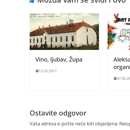
Vino, ljubav, Župa
Aleks
organi
13.02.2017.
07.05.2
Ostavite odgovor
Vaša adresa e-pošte neće biti objavljena.
Neop