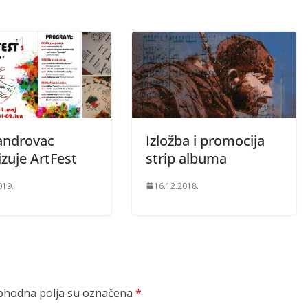
androvac
Izložba i promocija
zuje ArtFest
strip albuma
019.
16.12.2018.
hodna polja su označena
*