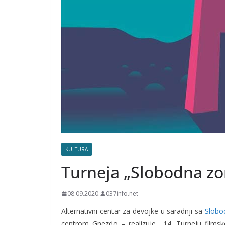
KULTURA
Turneja „Slobodna z
08.09.2020.
037info.net
Alternativni centar za devojke u saradnji sa
Slobo
centrom Gnezdo – realizuje 14. Turneju films