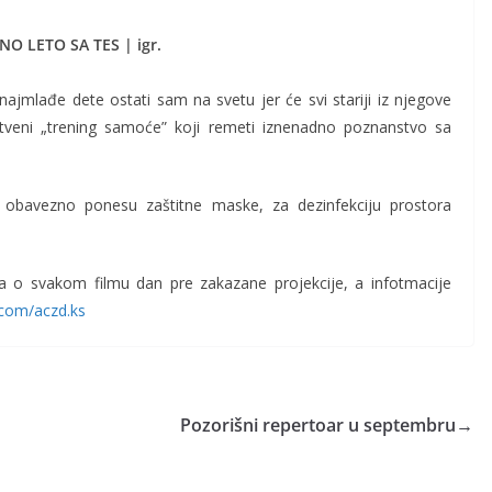
NO LETO SA TES | igr.
jmlađe dete ostati sam na svetu jer će svi stariji iz njegove
tveni „trening samoće” koji remeti iznenadno poznanstvo sa
obavezno ponesu zaštitne maske, za dezinfekciju prostora
ja o svakom filmu dan pre zakazane projekcije, a infotmacije
com/aczd.ks
Pozorišni repertoar u septembru
→