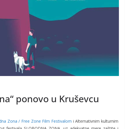
ona“ ponovo u Kruševcu
dna Zona / Free Zone Film Festivalom
i Alternativnim kulturnim
kog festivala SLOBODNA ZONA, uz adekvatne mere zaštite i