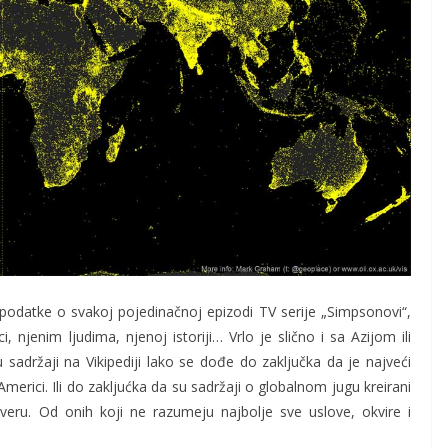
i podatke o svakoj pojedinačnoj epizodi TV serije „Simpsonovi“,
, njenim ljudima, njenoj istoriji… Vrlo je slično i sa Azijom ili
sadržaji na Vikipediji lako se dođe do zaključka da je najveći
merici. Ili do zakljućka da su sadržaji o globalnom jugu kreirani
everu. Od onih koji ne razumeju najbolje sve uslove, okvire i