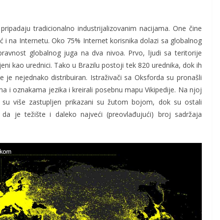
 pripadaju tradicionalno industrijalizovanim nacijama. One čine
ć i na Internetu. Oko 75% Internet korisnika dolazi sa globalnog
pravnost globalnog juga na dva nivoa. Prvo, ljudi sa teritorije
ni kao urednici. Tako u Brazilu postoji tek 820 urednika, dok ih
 je nejednako distribuiran. Istraživači sa Oksforda su pronašli
 i oznakama jezika i kreirali posebnu mapu Vikipedije. Na njoj
oji su više zastupljen prikazani su žutom bojom, dok su ostali
 je težište i daleko najveći (preovlađujući) broj sadržaja