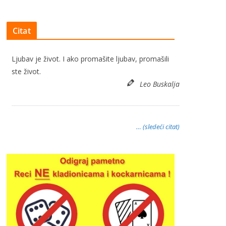
Citat
Ljubav je život. I ako promašite ljubav, promašili
ste život.
Leo Buskalja
… (sledeći citat)