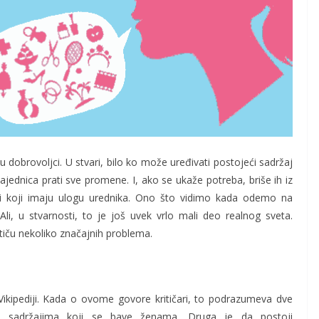
u dobrovoljci. U stvari, bilo ko može uređivati postojeći sadržaj
zajednica prati sve promene. I, ako se ukaže potreba, briše ih iz
nici koji imaju ulogu urednika. Ono što vidimo kada odemo na
Ali, u stvarnosti, to je još uvek vrlo mali deo realnog sveta.
ističu nekoliko značajnih problema.
Vikipediji. Kada o ovome govore kritičari, to podrazumeva dve
 u sadržajima koji se bave ženama. Druga je da postoji