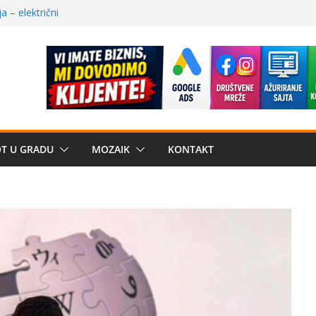
uju“ privatne
 – električni
žbe mira dočekao
a: može li
poznatije
 dobija, Brus se
OT U GRADU
MOZAIK
KONTAKT