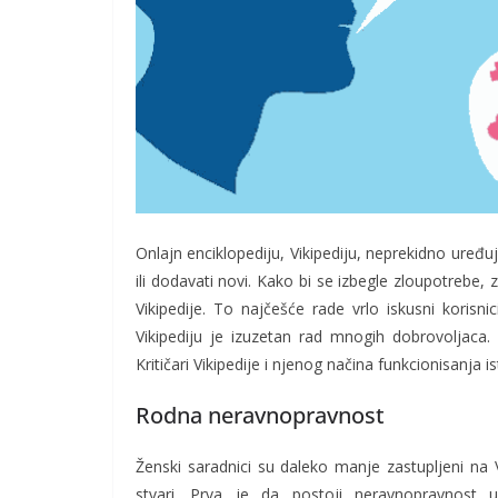
Onlajn enciklopediju, Vikipediju, neprekidno uređuj
ili dodavati novi. Kako bi se izbegle zloupotrebe, 
Vikipedije. To najčešće rade vrlo iskusni koris
Vikipediju je izuzetan rad mnogih dobrovoljaca. 
Kritičari Vikipedije i njenog načina funkcionisanja 
Rodna neravnopravnost
Ženski saradnici su daleko manje zastupljeni na 
stvari. Prva je da postoji neravnopravnost