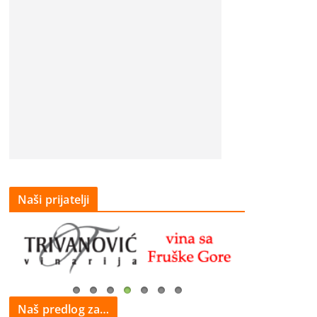
Naši prijatelji
Naš predlog za…