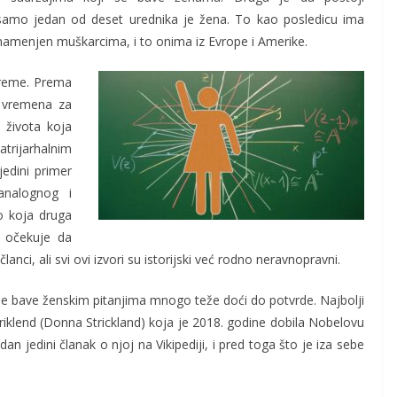
i: samo jedan od deset urednika je žena. To kao posledicu ima
u namenjen muškarcima, i to onima iz Evrope i Amerike.
vreme. Prema
 vremena za
 života koja
trijarhalnim
jedini primer
analognog i
lo koja druga
a očekuje da
lanci, ali svi ovi izvori su istorijski već rodno neravnopravni.
e se bave ženskim pitanjima mnogo teže doći do potvrde. Najbolji
riklend (Donna Strickland) koja je 2018. godine dobila Nobelovu
an jedini članak o njoj na Vikipediji, i pred toga što je iza sebe