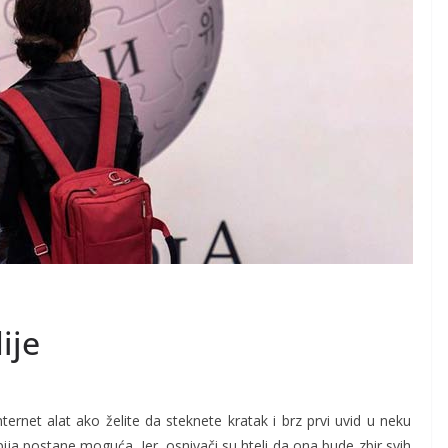
ije
nternet alat ako želite da steknete kratak i brz prvi uvid u neku
pija postane moguća. Jer, osnivači su hteli da ona bude zbir svih