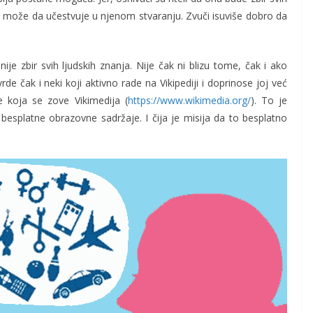
o može da učestvuje u njenom stvaranju. Zvuči isuviše dobro da
 nije zbir svih ljudskih znanja. Nije čak ni blizu tome, čak i ako
e čak i neki koji aktivno rade na Vikipediji i doprinose joj već
e koja se zove Vikimedija (
https://www.wikimedia.org/
). To je
 besplatne obrazovne sadržaje. I čija je misija da to besplatno