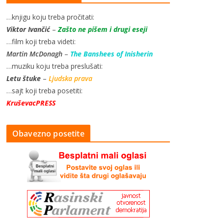
…knjigu koju treba pročitati:
Viktor Ivančić
–
Zašto ne pišem i drugi eseji
…film koji treba videti:
Martin McDonagh
–
The Banshees of Inisherin
…muziku koju treba preslušati:
Letu štuke
–
Ljudska prava
…sajt koji treba posetiti:
KruševacPRESS
Obavezno posetite