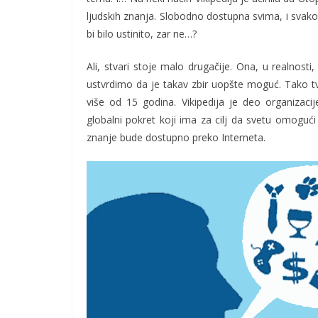
ljudskih znanja. Slobodno dostupna svima, i svak
bi bilo ustinito, zar ne…?
Ali, stvari stoje malo drugačije. Ona, u realnosti,
ustvrdimo da je takav zbir uopšte moguć. Tako tvrd
više od 15 godina. Vikipedija je deo organizacij
globalni pokret koji ima za cilj da svetu omogući
znanje bude dostupno preko Interneta.