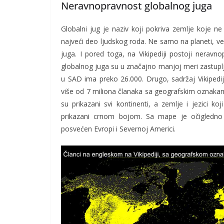
Neravnopravnost globalnog juga
Globalni jug je naziv koji pokriva zemlje koje ne
najveći deo ljudskog roda. Ne samo na planeti, ve
juga. I pored toga, na Vikipediji postoji neravno
globalnog juga su u značajno manjoj meri zastuplje
u SAD ima preko 26.000. Drugo, sadržaj Vikipedije
više od 7 miliona članaka sa geografskim oznakama
su prikazani svi kontinenti, a zemlje i jezici k
prikazani crnom bojom. Sa mape je očigledno da
posvećen Evropi i Severnoj Americi.