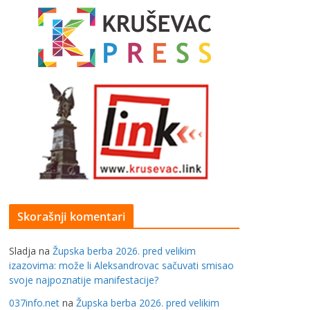
Skorašnji komentari
Sladja
na
Župska berba 2026. pred velikim
izazovima: može li Aleksandrovac sačuvati smisao
svoje najpoznatije manifestacije?
037info.net
na
Župska berba 2026. pred velikim