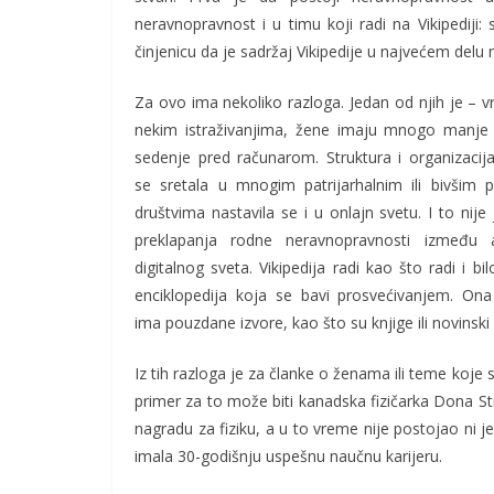
neravnopravnost i u timu koji radi na Vikipedij
činjenicu da je sadržaj Vikipedije u najvećem del
Za ovo ima nekoliko razloga. Jedan od njih je – 
nekim istraživanjima, žene imaju mnogo manje
sedenje pred računarom. Struktura i organizacija
se sretala u mnogim patrijarhalnim ili bivšim pa
društvima nastavila se i u onlajn svetu. I to nije 
preklapanja rodne neravnopravnosti između 
digitalnog sveta. Vikipedija radi kao što radi i bi
enciklopedija koja se bavi prosvećivanjem. On
ima pouzdane izvore, kao što su knjige ili novinski č
Iz tih razloga je za članke o ženama ili teme koj
primer za to može biti kanadska fizičarka Dona St
nagradu za fiziku, a u to vreme nije postojao ni jed
imala 30-godišnju uspešnu naučnu karijeru.