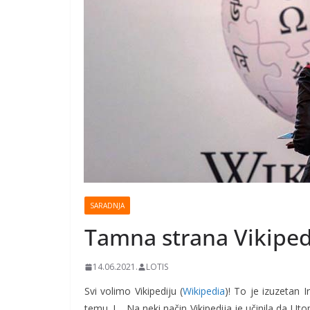
SARADNJA
Tamna strana Vikiped
14.06.2021.
LOTIS
Svi volimo Vikipediju (
Wikipedia
)! To je izuzetan I
temu. I… Na neki način Vikipedija je učinila da Uto