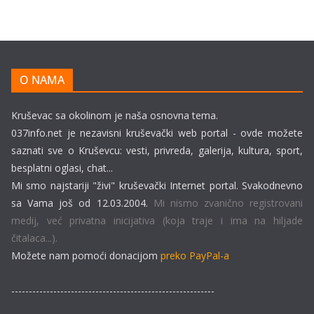
O NAMA
Kruševac sa okolinom je naša osnovna tema.
037info.net je nezavisni kruševački web portal - ovde možete
saznati sve o Kruševcu: vesti, privreda, galerija, kultura, sport,
besplatni oglasi, chat...
Mi smo najstariji "živi" kruševački Internet portal. Svakodnevno
sa Vama još od 12.03.2004.
Mi nismo zvanično registrovani
medij, već privatna inicijativa (koja traje i ima na hiljade
čitalaca...).
Možete nam pomoći donacijom
preko PayPal-a
----------------------------------------------------------