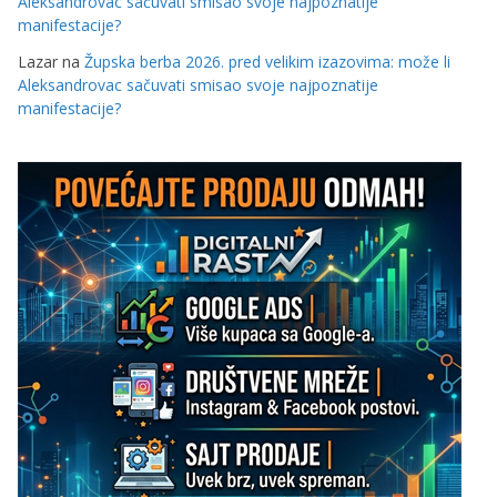
Aleksandrovac sačuvati smisao svoje najpoznatije
manifestacije?
Lazar
na
Župska berba 2026. pred velikim izazovima: može li
Aleksandrovac sačuvati smisao svoje najpoznatije
manifestacije?