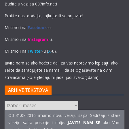
Budite u vezi sa 037info.net!
Pratite nas, dodajte, lajkujte ili se prijavite!
Mi smo i na
Facebook
-u.
Mi smo i na
Instagram
-u.
Mi smo i na
Twitter
-u (
X
-u).
Javite nam
se ako hoćete da i za Vas
napravimo lep sajt
, ako
želite da saradjujete sa nama ili da se oglašavate na ovim
stranicama (koje gledaju hiljade ljudi svakog dana).
ARHIVE TEKSTOVA
ARHIVE
TEKSTOVA
Od 31.08.2016. imamo novu verziju sajta. Sadržaji iz stare
verzije sajta postoje i dalje.
JAVITE NAM SE
ako Vam