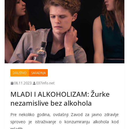
DRUŠTVO
SARADNJA
08.11.2023.
037info.net
MLADI I ALKOHOLIZAM: Žurke
nezamislive bez alkohola
Pre nekoliko godina, ovdašnji Zavod za javno zdravlje
sproveo je istraživanje o konzumiranju alkohola kod
mladih.…