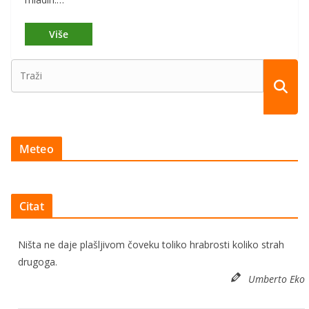
Meteo
Citat
Ništa ne daje plašljivom čoveku toliko hrabrosti koliko strah
drugoga.
Umberto Eko