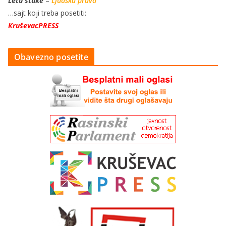
Letu štuke
–
Ljudska prava
…sajt koji treba posetiti:
KruševacPRESS
Obavezno posetite