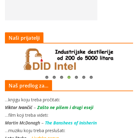
Naši prijatelji
Naš predlog za…
…knjigu koju treba pročitati:
Viktor Ivančić
–
Zašto ne pišem i drugi eseji
…film koji treba videti:
Martin McDonagh
–
The Banshees of Inisherin
…muziku koju treba preslušati: