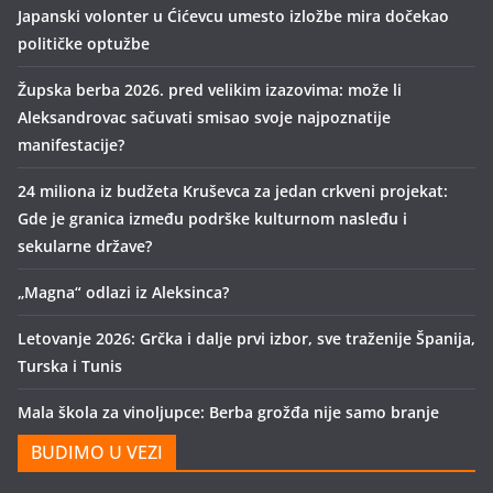
Japanski volonter u Ćićevcu umesto izložbe mira dočekao
političke optužbe
Župska berba 2026. pred velikim izazovima: može li
Aleksandrovac sačuvati smisao svoje najpoznatije
manifestacije?
24 miliona iz budžeta Kruševca za jedan crkveni projekat:
Gde je granica između podrške kulturnom nasleđu i
sekularne države?
„Magna“ odlazi iz Aleksinca?
Letovanje 2026: Grčka i dalje prvi izbor, sve traženije Španija,
Turska i Tunis
Mala škola za vinoljupce: Berba grožđa nije samo branje
BUDIMO U VEZI