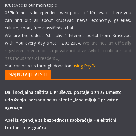
Krusevac is our main topic.
037info.net is independent web portal of Krusevac - here you
can find out all about Krusevac: news, economy, galleries,
culture, sport, free classifieds, chat ...
We are the oldest "still alive" Internet portal from Kruševac.
With You every day since 12.03.2004.
We are not an officially
registered media, but a private initiative (which continues and
has thousands of readers...).
You can help us through donation
using PayPal
NAJNOVIJE VESTI
Da li socijalna zaštita u Kruševcu postaje biznis? Umesto
udruženja, personalne asistente „iznajmljuju“ privatne
agencije
Apel iz Agencije za bezbednost saobraćaja – električni
trotinet nije igračka