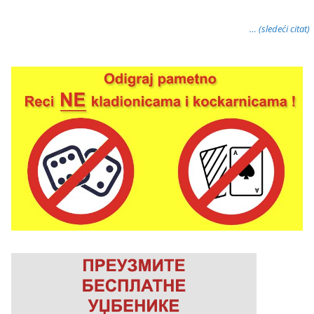
… (sledeći citat)