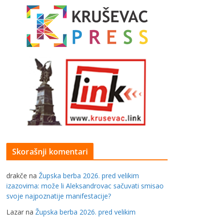
Skorašnji komentari
drakče
na
Župska berba 2026. pred velikim
izazovima: može li Aleksandrovac sačuvati smisao
svoje najpoznatije manifestacije?
Lazar
na
Župska berba 2026. pred velikim