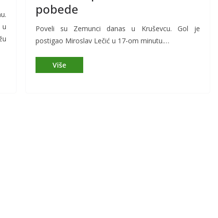
pobede
u.
 u
Poveli su Zemunci danas u Kruševcu. Gol je
žu
postigao Miroslav Lečić u 17-om minutu.…