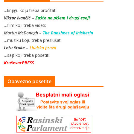
…knjigu koju treba pročitati:
Viktor Ivančić
–
Zašto ne pišem i drugi eseji
…film koji treba videti:
Martin McDonagh
–
The Banshees of Inisherin
…muziku koju treba preslušati:
Letu štuke
–
Ljudska prava
…sajt koji treba posetiti:
KruševacPRESS
Obavezno posetite