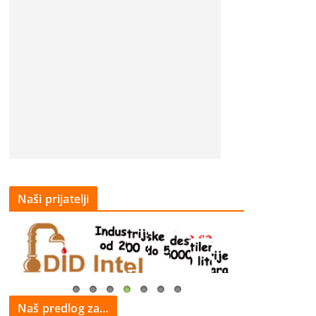
Naši prijatelji
Naš predlog za…