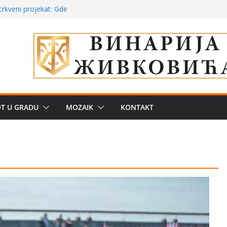
poznatije
crkveni projekat: Gde
leđu i sekularne
ve traženije Španija,
žbe mira dočekao
OT U GRADU
MOZAIK
KONTAKT