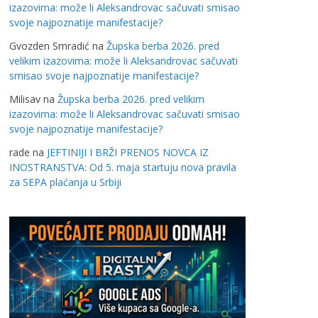
izazovima: može li Aleksandrovac sačuvati smisao
svoje najpoznatije manifestacije?
Gvozden Smradić
na
Župska berba 2026. pred
velikim izazovima: može li Aleksandrovac sačuvati
smisao svoje najpoznatije manifestacije?
Milisav
na
Župska berba 2026. pred velikim
izazovima: može li Aleksandrovac sačuvati smisao
svoje najpoznatije manifestacije?
rade
na
JEFTINIJI I BRŽI PRENOS NOVCA IZ
INOSTRANSTVA: Od 5. maja startuju nova pravila
za SEPA plaćanja u Srbiji