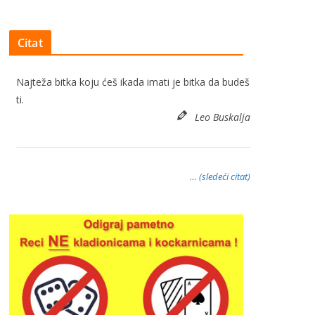
Citat
Najteža bitka koju ćeš ikada imati je bitka da budeš
ti.
Leo Buskalja
… (sledeći citat)