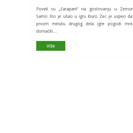
Poveli su „čarapani“ na gostovanju u Zemun
Samo što je ušao u igru Đuro Zec je uspeo da
prvom minutu drugog dela igre pogodi mre
domaćih.…