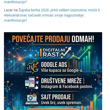
manifestacije?
Lazar
na
Župska berba 2026. pred velikim izazovima: može li
Aleksandrovac sačuvati smisao svoje najpoznatije
manifestacije?