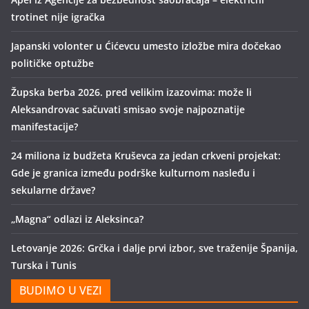
trotinet nije igračka
Japanski volonter u Ćićevcu umesto izložbe mira dočekao
političke optužbe
Župska berba 2026. pred velikim izazovima: može li
Aleksandrovac sačuvati smisao svoje najpoznatije
manifestacije?
24 miliona iz budžeta Kruševca za jedan crkveni projekat:
Gde je granica između podrške kulturnom nasleđu i
sekularne države?
„Magna“ odlazi iz Aleksinca?
Letovanje 2026: Grčka i dalje prvi izbor, sve traženije Španija,
Turska i Tunis
BUDIMO U VEZI