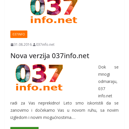
037INFO
31.08.2016.
037info.net
Nova verzija 037info.net
Dok se
mnogi
odmaraju,
037
info.net
radi za Vas neprekidno! Leto smo iskoristili da se
zanovimo i dočekamo Vas u novom ruhu, sa novim
izgledom i novim mogućnostima.…