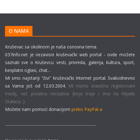
O NAMA
Kruševac sa okolinom je naša osnovna tema.
037info.net je nezavisni kruševački web portal - ovde možete
saznati sve o Kruševcu: vesti, privreda, galerija, kultura, sport,
besplatni oglasi, chat...
Mi smo najstariji "živi" kruševački Internet portal. Svakodnevno
sa Vama još od 12.03.2004.
Mi nismo zvanično registrovani
medij, već privatna inicijativa (koja traje i ima na hiljade
čitalaca...).
Možete nam pomoći donacijom
preko PayPal-a
----------------------------------------------------------