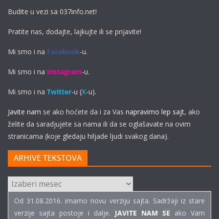
Budite u vezi sa 037info.net!
Pratite nas, dodajte, lajkujte ili se prijavite!
Mi smo i na
Facebook
-u.
Mi smo i na
Instagram
-u.
Mi smo i na
Twitter
-u (
X
-u).
Javite nam
se ako hoćete da i za Vas
napravimo lep sajt
, ako
želite da saradjujete sa nama ili da se oglašavate na ovim
stranicama (koje gledaju hiljade ljudi svakog dana).
ARHIVE TEKSTOVA
ARHIVE
TEKSTOVA
Od 31.08.2016. imamo novu verziju sajta. Sadržaji iz stare
verzije sajta postoje i dalje.
JAVITE NAM SE
ako Vam