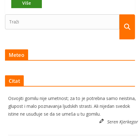
Meteo
Citat
Osvojiti gomilu nije umetnost; za to je potrebna samo neistina,
glupost i malo poznavanja ljudskih strasti. Ali nijedan svedok
istine ne usuđuje se da se umeša u tu gomilu.
Seren Kjerkegor