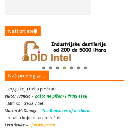
Naši prijatelji
Naš predlog za…
…knjigu koju treba pročitati:
Viktor Ivančić
–
Zašto ne pišem i drugi eseji
…film koji treba videti:
Martin McDonagh
–
The Banshees of Inisherin
…muziku koju treba preslušati:
Letu štuke
–
Ljudska prava