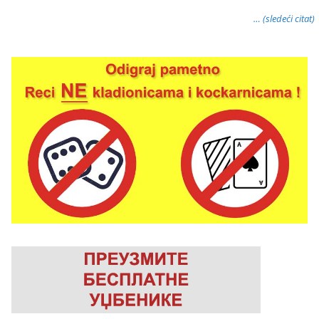
… (sledeći citat)