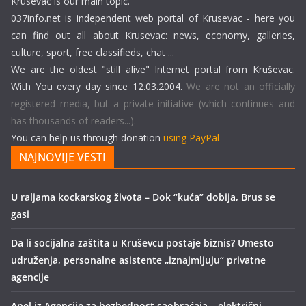
Krusevac is our main topic.
037info.net is independent web portal of Krusevac - here you
can find out all about Krusevac: news, economy, galleries,
culture, sport, free classifieds, chat ...
We are the oldest "still alive" Internet portal from Kruševac.
With You every day since 12.03.2004.
We are not an officially
registered media, but a private initiative (which continues and
has thousands of readers...).
You can help us through donation
using PayPal
NAJNOVIJE VESTI
U raljama kockarskog života – Dok “kuća” dobija, Brus se
gasi
Da li socijalna zaštita u Kruševcu postaje biznis? Umesto
udruženja, personalne asistente „iznajmljuju“ privatne
agencije
Apel iz Agencije za bezbednost saobraćaja – električni