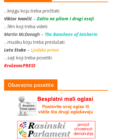
…knjigu koju treba pročitati:
Viktor Ivančić
–
Zašto ne pišem i drugi eseji
…film koji treba videti:
Martin McDonagh
–
The Banshees of Inisherin
…muziku koju treba preslušati:
Letu štuke
–
Ljudska prava
…sajt koji treba posetiti:
KruševacPRESS
Obavezno posetite