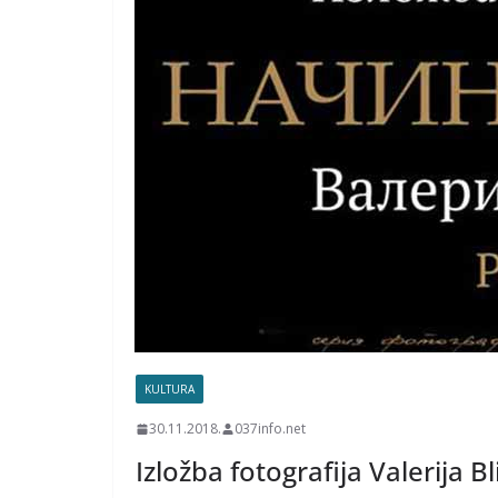
KULTURA
30.11.2018.
037info.net
Izložba fotografija Valerija B