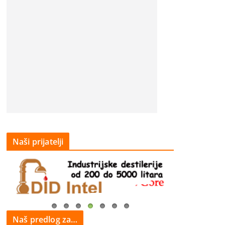
Naši prijatelji
Naš predlog za…