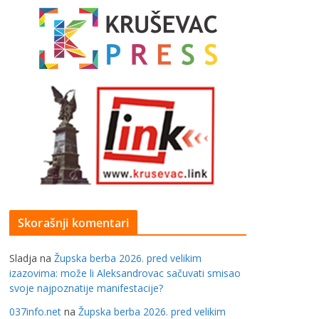
Skorašnji komentari
Sladja
na
Župska berba 2026. pred velikim
izazovima: može li Aleksandrovac sačuvati smisao
svoje najpoznatije manifestacije?
037info.net
na
Župska berba 2026. pred velikim