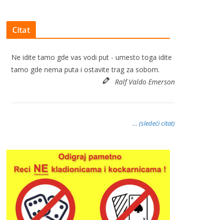
Citat
Ne idite tamo gde vas vodi put - umesto toga idite
tamo gde nema puta i ostavite trag za sobom.
Ralf Valdo Emerson
… (sledeći citat)