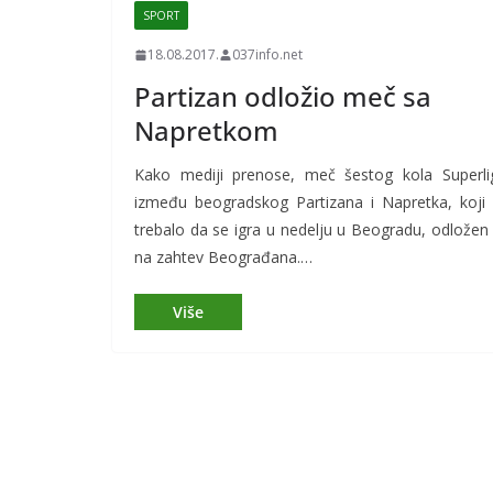
SPORT
18.08.2017.
037info.net
Partizan odložio meč sa
Napretkom
Kako mediji prenose, meč šestog kola Superli
između beogradskog Partizana i Napretka, koji 
trebalo da se igra u nedelju u Beogradu, odložen 
na zahtev Beograđana.…