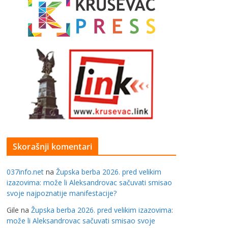
Skorašnji komentari
037info.net
na
Župska berba 2026. pred velikim
izazovima: može li Aleksandrovac sačuvati smisao
svoje najpoznatije manifestacije?
Gile
na
Župska berba 2026. pred velikim izazovima:
može li Aleksandrovac sačuvati smisao svoje