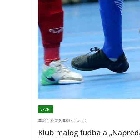
SPORT
04.10.2018.
037info.net
Klub malog fudbala „Napred