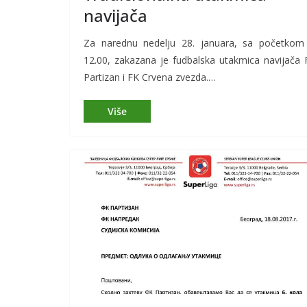
navijača
Za narednu nedelju 28. januara, sa početkom
12.00, zakazana je fudbalska utakmica navijača 
Partizan i FK Crvena zvezda.…