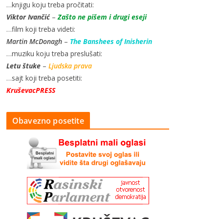
…knjigu koju treba pročitati:
Viktor Ivančić
–
Zašto ne pišem i drugi eseji
…film koji treba videti:
Martin McDonagh
–
The Banshees of Inisherin
…muziku koju treba preslušati:
Letu štuke
–
Ljudska prava
…sajt koji treba posetiti:
KruševacPRESS
Obavezno posetite