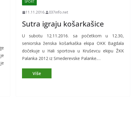
SPORT
11.11.2016.
037info.net
Sutra igraju košarkašice
U subotu 12.11.2016. sa početkom u 12.30,
seniorska ženska košarkaška ekipa OKK Bagdala
ge
dočekuje u Hali sportova u Kruševcu ekipu ŽKK
je
Palanka 2012 iz Smederevske Palanke.…
je