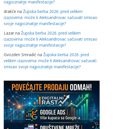
najpoznatije manifestacije?
drakče
na
Župska berba 2026. pred velikim
izazovima: može li Aleksandrovac sačuvati smisao
svoje najpoznatije manifestacije?
Lazar
na
Župska berba 2026. pred velikim
izazovima: može li Aleksandrovac sačuvati smisao
svoje najpoznatije manifestacije?
Gvozden Smradić
na
Župska berba 2026. pred
velikim izazovima: može li Aleksandrovac sačuvati
smisao svoje najpoznatije manifestacije?