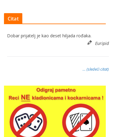
Citat
Dobar prijatelj je kao deset hiljada rođaka.
Euripid
… (sledeći citat)