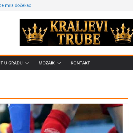
žbe mira dočekao
a: može li
poznatije
crkveni projekat: Gde
leđu i sekularne
e biznis? Umesto
OT U GRADU
MOZAIK
KONTAKT
uju“ privatne