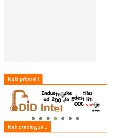
Naši prijatelji
Naš predlog za…