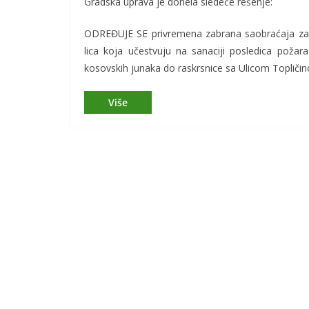
Gradska uprava je donela sledeće rešenje:
ODREĐUJE SE privremena zabrana saobraćaja za sve
lica koja učestvuju na sanaciji posledica požar
kosovskih junaka do raskrsnice sa Ulicom Toplič