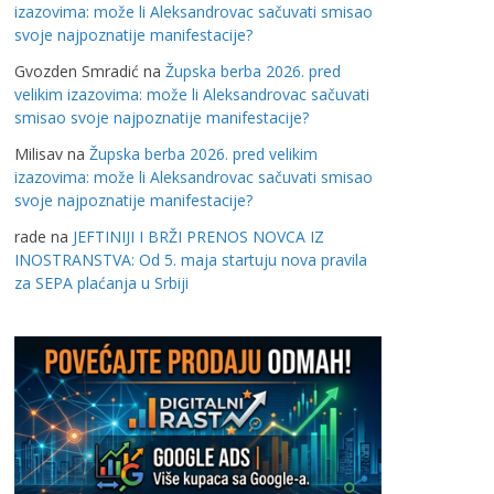
izazovima: može li Aleksandrovac sačuvati smisao
svoje najpoznatije manifestacije?
Gvozden Smradić
na
Župska berba 2026. pred
velikim izazovima: može li Aleksandrovac sačuvati
smisao svoje najpoznatije manifestacije?
Milisav
na
Župska berba 2026. pred velikim
izazovima: može li Aleksandrovac sačuvati smisao
svoje najpoznatije manifestacije?
rade
na
JEFTINIJI I BRŽI PRENOS NOVCA IZ
INOSTRANSTVA: Od 5. maja startuju nova pravila
za SEPA plaćanja u Srbiji