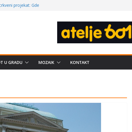
a: može li
poznatije
crkveni projekat: Gde
leđu i sekularne
ve traženije Španija,
žbe mira dočekao
OT U GRADU
MOZAIK
KONTAKT