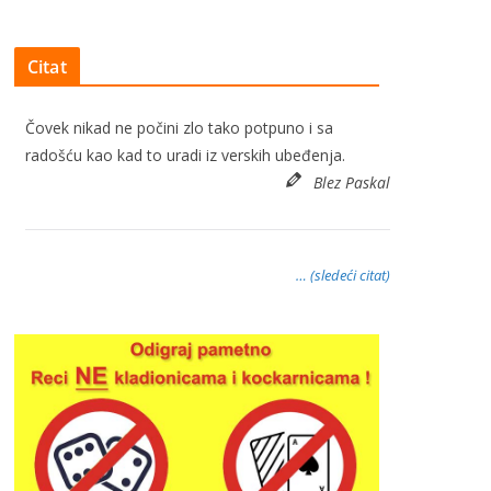
Citat
Čovek nikad ne počini zlo tako potpuno i sa
radošću kao kad to uradi iz verskih ubeđenja.
Blez Paskal
… (sledeći citat)