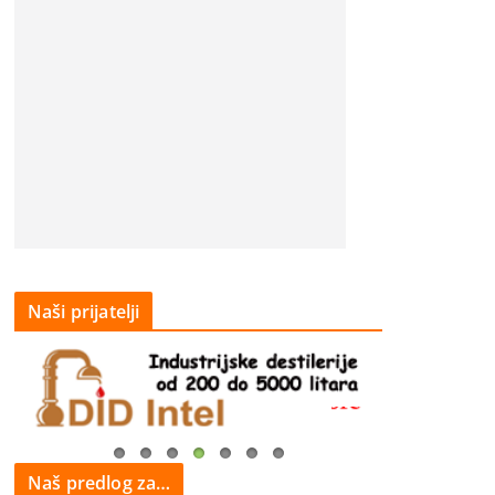
Naši prijatelji
Naš predlog za…