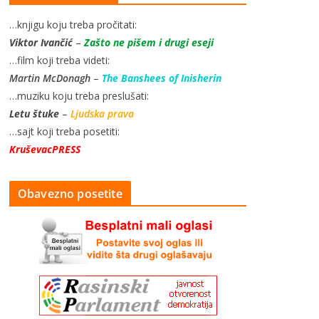
…knjigu koju treba pročitati:
Viktor Ivančić
–
Zašto ne pišem i drugi eseji
…film koji treba videti:
Martin McDonagh
–
The Banshees of Inisherin
…muziku koju treba preslušati:
Letu štuke
–
Ljudska prava
…sajt koji treba posetiti:
KruševacPRESS
Obavezno posetite