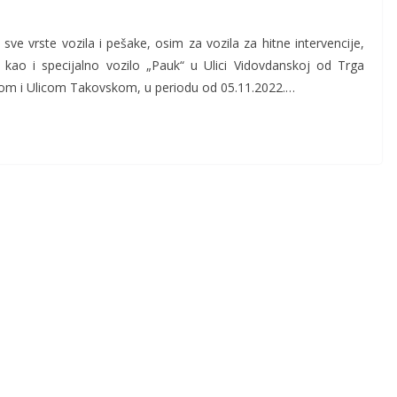
 vrste vozila i pešake, osim za vozila za hitne intervencije,
a kao i specijalno vozilo „Pauk“ u Ulici Vidovdanskoj od Trga
inom i Ulicom Takovskom, u periodu od 05.11.2022.…