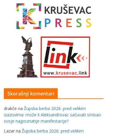
Skorašnji komentari
drakče
na
Župska berba 2026. pred velikim
izazovima: može li Aleksandrovac sačuvati smisao
svoje najpoznatije manifestacije?
Lazar
na
Župska berba 2026. pred velikim