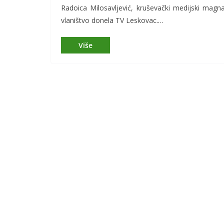
Radoica Milosavljević, kruševački medijski magna
vlaništvo donela TV Leskovac.…