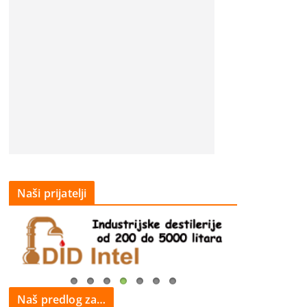
Naši prijatelji
Naš predlog za…