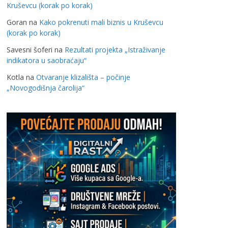
Kruševcu (korak po korak)
Goran
na
Kako pokrenuti mali biznis u Kruševcu
(korak po korak)
Savesni šoferi
na
Rezultati projekta „Istraživanje
indikatora u saobraćaju“
Kotla
na
Otvaranje klizališta – počinje
„Novogodišnja čarolija“