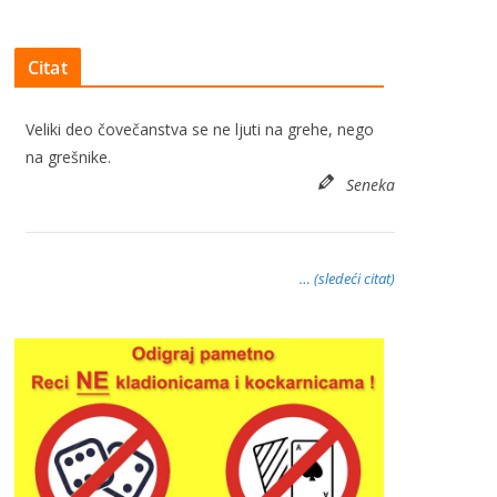
Citat
Veliki deo čovečanstva se ne ljuti na grehe, nego
na grešnike.
Seneka
… (sledeći citat)