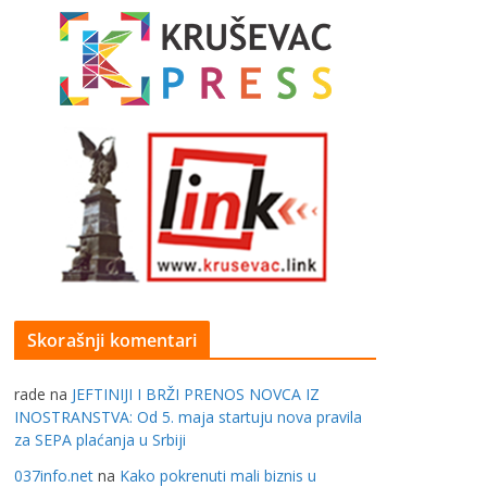
Skorašnji komentari
rade
na
JEFTINIJI I BRŽI PRENOS NOVCA IZ
INOSTRANSTVA: Od 5. maja startuju nova pravila
za SEPA plaćanja u Srbiji
037info.net
na
Kako pokrenuti mali biznis u