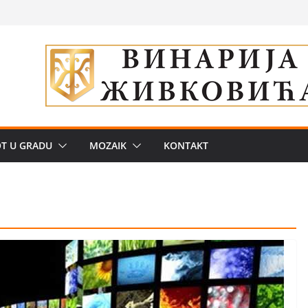
ve traženije Španija,
nije samo branje
storu?: Od
 Od medicinske
OT U GRADU
MOZAIK
KONTAKT