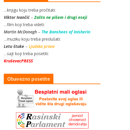
…knjigu koju treba pročitati:
Viktor Ivančić
–
Zašto ne pišem i drugi eseji
…film koji treba videti:
Martin McDonagh
–
The Banshees of Inisherin
…muziku koju treba preslušati:
Letu štuke
–
Ljudska prava
…sajt koji treba posetiti:
KruševacPRESS
Obavezno posetite