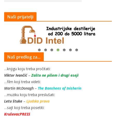
Naši prijatelji
Naš predlog za…
…knjigu koju treba pročitati:
Viktor Ivančić
–
Zašto ne pišem i drugi eseji
…film koji treba videti:
Martin McDonagh
–
The Banshees of Inisherin
…muziku koju treba preslušati:
Letu štuke
–
Ljudska prava
…sajt koji treba posetiti:
KruševacPRESS