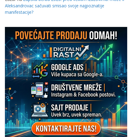
Aleksandrovac sačuvati smisao svoje najpoznatije
manifestacije?