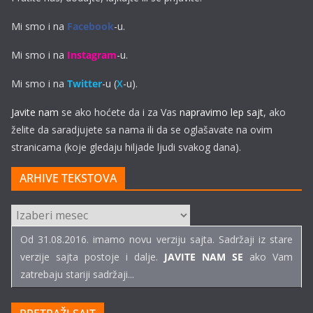
Mi smo i na
Facebook
-u.
Mi smo i na
Instagram
-u.
Mi smo i na
Twitter
-u (
X
-u).
Javite nam
se ako hoćete da i za Vas
napravimo lep sajt
, ako
želite da saradjujete sa nama ili da se oglašavate na ovim
stranicama (koje gledaju hiljade ljudi svakog dana).
ARHIVE TEKSTOVA
ARHIVE
TEKSTOVA
Od 31.08.2016. imamo novu verziju sajta. Sadržaji iz stare
verzije sajta postoje i dalje.
JAVITE NAM SE
ako Vam
zatrebaju stariji sadržaji...