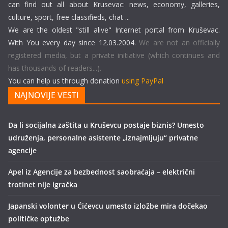
can find out all about Krusevac: news, economy, galleries,
culture, sport, free classifieds, chat ...
We are the oldest "still alive" Internet portal from Kruševac.
With You every day since 12.03.2004.
We are not an officially
registered media, but a private initiative (which continues and
has thousands of readers...).
You can help us through donation
using PayPal
NAJNOVIJE VESTI
Da li socijalna zaštita u Kruševcu postaje biznis? Umesto
udruženja, personalne asistente „iznajmljuju“ privatne
agencije
Apel iz Agencije za bezbednost saobraćaja – električni
trotinet nije igračka
Japanski volonter u Ćićevcu umesto izložbe mira dočekao
političke optužbe