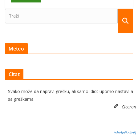
Meteo
Citat
Svako može da napravi grešku, ali samo idiot uporno nastavlja
sa greškama.
Ciceron
… (sledeći citat)