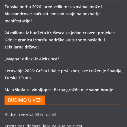
Župska berba 2026. pred velikim izazovima: može li
Aleksandrovac sačuvati smisao svoje najpoznatije
manifestacije?
24 miliona iz budžeta Kruševca za jedan crkveni projekat:
Gde je granica između podrške kulturnom nasleđu i
sekularne države?
„Magna“ odlazi iz Aleksinca?
Letovanje 2026: Grčka i dalje prvi izbor, sve traženije Španija,
Turska i Tunis
Mala škola za vinoljupce: Berba grožđa nije samo branje
BUDIMO U VEZI
Budite u vezi sa 037info.net!
Pratite nas, dodajte, lajkujte ili se prijavite!