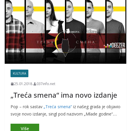
KULTURA
25.01.2018.
037info.net
„Treća smena“ ima novo izdanje
Pop – rok sastav
„Treća smena“
iz našeg grada je objavio
svoje novo izdanje, singl pod nazivom „Mlade godine“.…