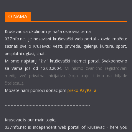
O NAMA
Kruševac sa okolinom je naša osnovna tema.
037info.net je nezavisni kruševački web portal - ovde možete
saznati sve o Kruševcu: vesti, privreda, galerija, kultura, sport,
besplatni oglasi, chat...
Mi smo najstariji "živi" kruševački Internet portal. Svakodnevno
sa Vama još od 12.03.2004.
Mi nismo zvanično registrovani
medij, već privatna inicijativa (koja traje i ima na hiljade
čitalaca...).
Možete nam pomoći donacijom
preko PayPal-a
----------------------------------------------------------
Krusevac is our main topic.
037info.net is independent web portal of Krusevac - here you