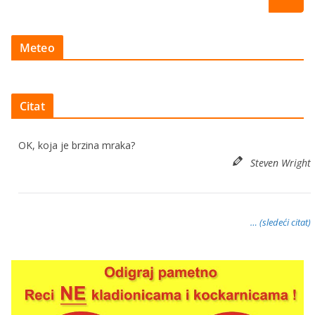
Meteo
Citat
OK, koja je brzina mraka?
Steven Wright
… (sledeći citat)