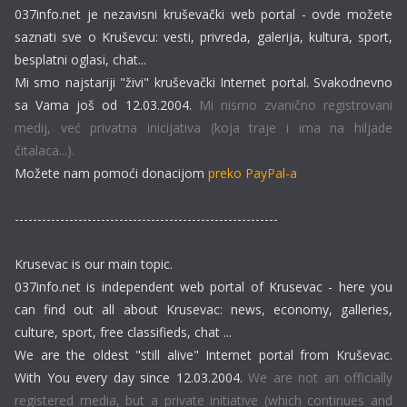
037info.net je nezavisni kruševački web portal - ovde možete
saznati sve o Kruševcu: vesti, privreda, galerija, kultura, sport,
besplatni oglasi, chat...
Mi smo najstariji "živi" kruševački Internet portal. Svakodnevno
sa Vama još od 12.03.2004.
Mi nismo zvanično registrovani
medij, već privatna inicijativa (koja traje i ima na hiljade
čitalaca...).
Možete nam pomoći donacijom
preko PayPal-a
----------------------------------------------------------
Krusevac is our main topic.
037info.net is independent web portal of Krusevac - here you
can find out all about Krusevac: news, economy, galleries,
culture, sport, free classifieds, chat ...
We are the oldest "still alive" Internet portal from Kruševac.
With You every day since 12.03.2004.
We are not an officially
registered media, but a private initiative (which continues and