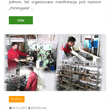
jednom, biti organizovana manifestacija pod nazivom
„Pečenjijada“.…
DRUŠTVO
28.12.2017.
037info.net