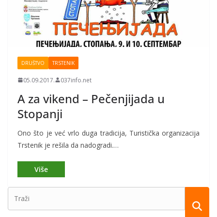
DRUŠTVO
TRSTENIK
05.09.2017.
037info.net
A za vikend – Pečenjijada u
Stopanji
Ono što je već vrlo duga tradicija, Turistička organizacija
Trstenik je rešila da nadogradi.…