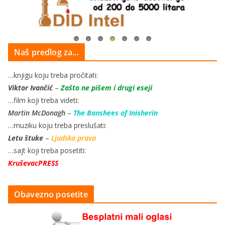
Naš predlog za…
…knjigu koju treba pročitati:
Viktor Ivančić
–
Zašto ne pišem i drugi eseji
…film koji treba videti:
Martin McDonagh
–
The Banshees of Inisherin
…muziku koju treba preslušati:
Letu štuke
–
Ljudska prava
…sajt koji treba posetiti:
KruševacPRESS
Obavezno posetite