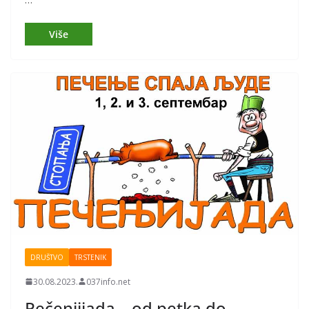
DRUŠTVO
TRSTENIK
30.08.2023.
037info.net
Pečenjijada – od petka do