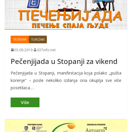
TRSTENIK
TURIZAM
03.09.2019.
037info.net
Pečenjijada u Stopanji za vikend
Pečenjijada u Stopanji, manifestacija koja polako „pušta
korenje“ – posle nekoliko izdanja ona okuplja sve više
posetilaca.…