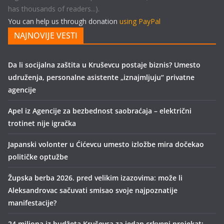
has thousands of readers...).
You can help us through donation
using PayPal
NAJNOVIJE VESTI
Da li socijalna zaštita u Kruševcu postaje biznis? Umesto
udruženja, personalne asistente „iznajmljuju“ privatne
agencije
Apel iz Agencije za bezbednost saobraćaja – električni
trotinet nije igračka
Japanski volonter u Ćićevcu umesto izložbe mira dočekao
političke optužbe
Župska berba 2026. pred velikim izazovima: može li
Aleksandrovac sačuvati smisao svoje najpoznatije
manifestacije?
24 miliona iz budžeta Kruševca za jedan crkveni projekat: