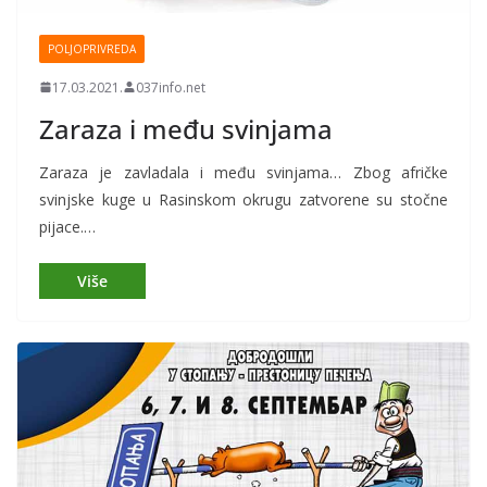
POLJOPRIVREDA
17.03.2021.
037info.net
Zaraza i među svinjama
Zaraza je zavladala i među svinjama… Zbog afričke
svinjske kuge u Rasinskom okrugu zatvorene su stočne
pijace.…