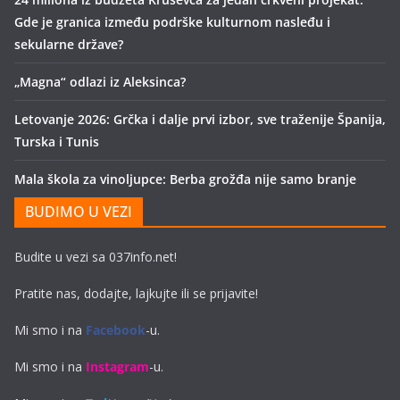
Gde je granica između podrške kulturnom nasleđu i
sekularne države?
„Magna“ odlazi iz Aleksinca?
Letovanje 2026: Grčka i dalje prvi izbor, sve traženije Španija,
Turska i Tunis
Mala škola za vinoljupce: Berba grožđa nije samo branje
BUDIMO U VEZI
Budite u vezi sa 037info.net!
Pratite nas, dodajte, lajkujte ili se prijavite!
Mi smo i na
Facebook
-u.
Mi smo i na
Instagram
-u.