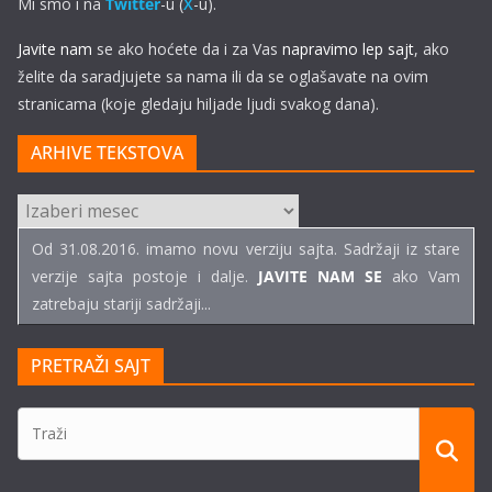
Mi smo i na
Twitter
-u (
X
-u).
Javite nam
se ako hoćete da i za Vas
napravimo lep sajt
, ako
želite da saradjujete sa nama ili da se oglašavate na ovim
stranicama (koje gledaju hiljade ljudi svakog dana).
ARHIVE TEKSTOVA
ARHIVE
TEKSTOVA
Od 31.08.2016. imamo novu verziju sajta. Sadržaji iz stare
verzije sajta postoje i dalje.
JAVITE NAM SE
ako Vam
zatrebaju stariji sadržaji...
PRETRAŽI SAJT