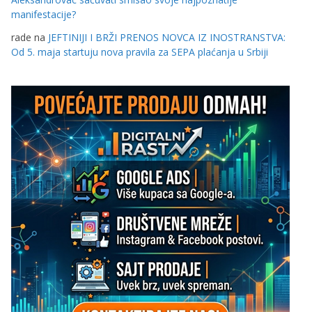
manifestacije?
rade
na
JEFTINIJI I BRŽI PRENOS NOVCA IZ INOSTRANSTVA:
Od 5. maja startuju nova pravila za SEPA plaćanja u Srbiji