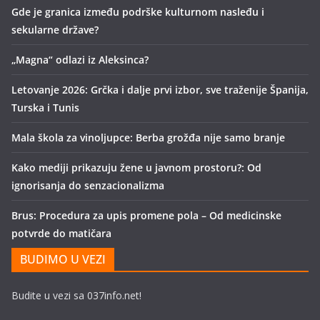
Gde je granica između podrške kulturnom nasleđu i
sekularne države?
„Magna“ odlazi iz Aleksinca?
Letovanje 2026: Grčka i dalje prvi izbor, sve traženije Španija,
Turska i Tunis
Mala škola za vinoljupce: Berba grožđa nije samo branje
Kako mediji prikazuju žene u javnom prostoru?: Od
ignorisanja do senzacionalizma
Brus: Procedura za upis promene pola – Od medicinske
potvrde do matičara
BUDIMO U VEZI
Budite u vezi sa 037info.net!