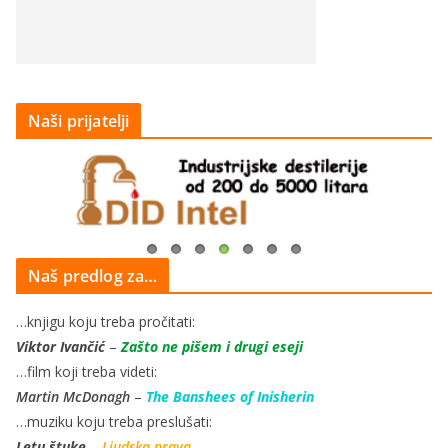
Naši prijatelji
Naš predlog za…
…knjigu koju treba pročitati:
Viktor Ivančić
–
Zašto ne pišem i drugi eseji
…film koji treba videti:
Martin McDonagh
–
The Banshees of Inisherin
…muziku koju treba preslušati:
Letu štuke
–
Ljudska prava