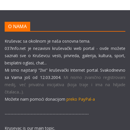
O NAMA
Kruševac sa okolinom je naša osnovna tema.
037info.net je nezavisni kruševački web portal - ovde možete
saznati sve o Kruševcu: vesti, privreda, galerija, kultura, sport,
besplatni oglasi, chat...
Mi smo najstariji "živi" kruševački Internet portal. Svakodnevno
sa Vama još od 12.03.2004.
Mi nismo zvanično registrovani
medij, već privatna inicijativa (koja traje i ima na hiljade
čitalaca...).
Možete nam pomoći donacijom
preko PayPal-a
----------------------------------------------------------
Krusevac is our main topic.