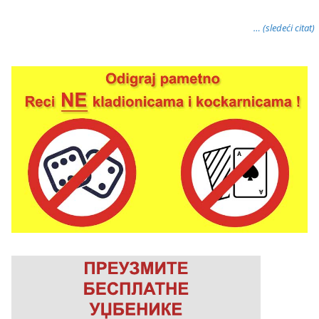
… (sledeći citat)