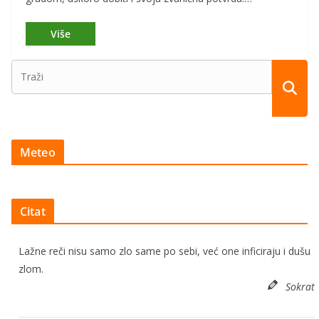
Meteo
Citat
Lažne reči nisu samo zlo same po sebi, već one inficiraju i dušu
zlom.
Sokrat