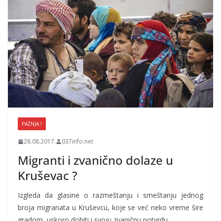
PAŽNJA !
28.08.2017.
037info.net
Migranti i zvanično dolaze u
Kruševac ?
Izgleda da glasine o razmeštanju i smeštanju jednog
broja migranata u Kruševcu, koje se već neko vreme šire
gradom, uskoro dobiti i svoju zvaničnu potvrdu.…