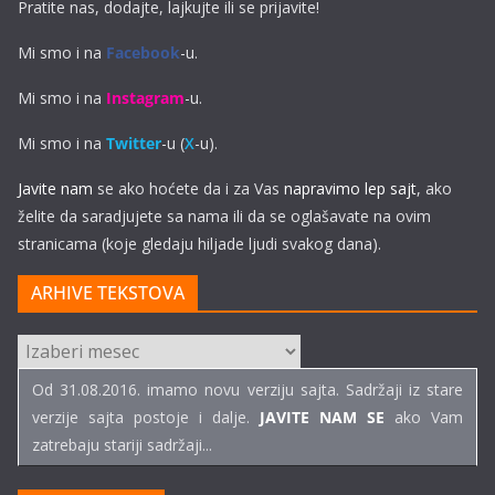
Pratite nas, dodajte, lajkujte ili se prijavite!
Mi smo i na
Facebook
-u.
Mi smo i na
Instagram
-u.
Mi smo i na
Twitter
-u (
X
-u).
Javite nam
se ako hoćete da i za Vas
napravimo lep sajt
, ako
želite da saradjujete sa nama ili da se oglašavate na ovim
stranicama (koje gledaju hiljade ljudi svakog dana).
ARHIVE TEKSTOVA
ARHIVE
TEKSTOVA
Od 31.08.2016. imamo novu verziju sajta. Sadržaji iz stare
verzije sajta postoje i dalje.
JAVITE NAM SE
ako Vam
zatrebaju stariji sadržaji...