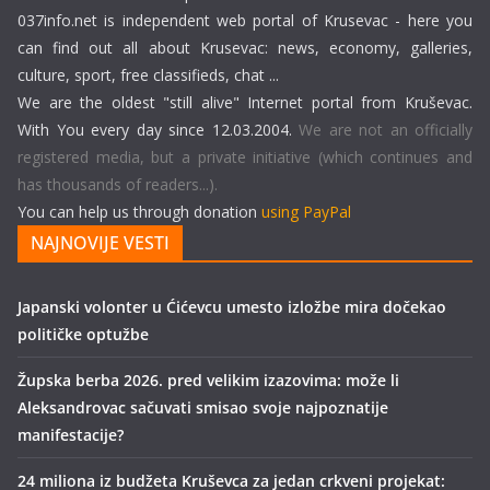
037info.net is independent web portal of Krusevac - here you
can find out all about Krusevac: news, economy, galleries,
culture, sport, free classifieds, chat ...
We are the oldest "still alive" Internet portal from Kruševac.
With You every day since 12.03.2004.
We are not an officially
registered media, but a private initiative (which continues and
has thousands of readers...).
You can help us through donation
using PayPal
NAJNOVIJE VESTI
Japanski volonter u Ćićevcu umesto izložbe mira dočekao
političke optužbe
Župska berba 2026. pred velikim izazovima: može li
Aleksandrovac sačuvati smisao svoje najpoznatije
manifestacije?
24 miliona iz budžeta Kruševca za jedan crkveni projekat: