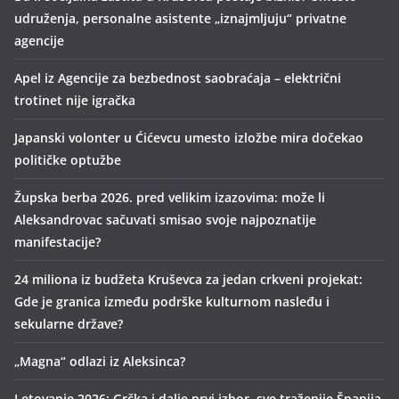
udruženja, personalne asistente „iznajmljuju“ privatne
agencije
Apel iz Agencije za bezbednost saobraćaja – električni
trotinet nije igračka
Japanski volonter u Ćićevcu umesto izložbe mira dočekao
političke optužbe
Župska berba 2026. pred velikim izazovima: može li
Aleksandrovac sačuvati smisao svoje najpoznatije
manifestacije?
24 miliona iz budžeta Kruševca za jedan crkveni projekat:
Gde je granica između podrške kulturnom nasleđu i
sekularne države?
„Magna“ odlazi iz Aleksinca?
Letovanje 2026: Grčka i dalje prvi izbor, sve traženije Španija,