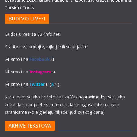
Turska i Tunis
BUDIMO U VEZI
Budite u vezi sa 037info.net!
Pratite nas, dodajte, lajkujte ili se prijavite!
Mi smo i na
Facebook
-u.
Mi smo i na
Instagram
-u.
Mi smo i na
Twitter
-u (
X
-u).
Javite nam
se ako hoćete da i za Vas
napravimo lep sajt
, ako
želite da saradjujete sa nama ili da se oglašavate na ovim
stranicama (koje gledaju hiljade ljudi svakog dana).
ARHIVE TEKSTOVA