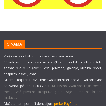
O NAMA
Kruševac sa okolinom je naša osnovna tema.
037info.net je nezavisni kruševački web portal - ovde možete
saznati sve o Kruševcu: vesti, privreda, galerija, kultura, sport,
besplatni oglasi, chat...
Mi smo najstariji "živi" kruševački Internet portal. Svakodnevno
sa Vama još od 12.03.2004.
Mi nismo zvanično registrovani
medij, već privatna inicijativa (koja traje i ima na hiljade
čitalaca...).
Možete nam pomoći donacijom
preko PayPal-a