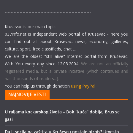
----------------------------------------------------------
Krusevac is our main topic.
037info.net is independent web portal of Krusevac - here you
can find out all about Krusevac: news, economy, galleries,
culture, sport, free classifieds, chat ...
We are the oldest "still alive" Internet portal from Kruševac.
With You every day since 12.03.2004.
We are not an officially
registered media, but a private initiative (which continues and
has thousands of readers...).
You can help us through donation
using PayPal
NAJNOVIJE VESTI
U raljama kockarskog života – Dok “kuća” dobija, Brus se
gasi
Da li socijalna zaštita u Kruševcu postaje biznis? Umesto