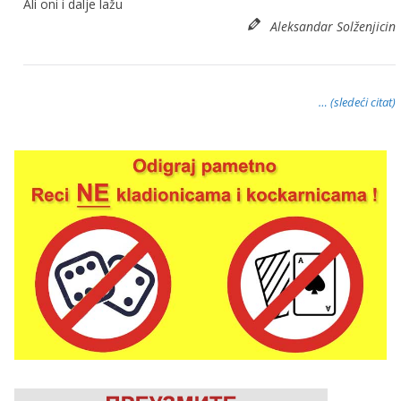
Ali oni i dalje lažu
Aleksandar Solženjicin
… (sledeći citat)