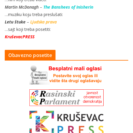
Martin McDonagh
–
The Banshees of Inisherin
…muziku koju treba preslušati:
Letu štuke
–
Ljudska prava
…sajt koji treba posetiti:
KruševacPRESS
Obavezno posetite