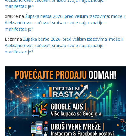
manifestacije?
drakče
na
Župska berba 2026. pred velikim izazovima: može li
Aleksandrovac sačuvati smisao svoje najpoznatije
manifestacije?
Lazar
na
Župska berba 2026. pred velikim izazovima: može li
Aleksandrovac sačuvati smisao svoje najpoznatije
manifestacije?