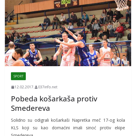
SPORT
12.02.2017.
037info.net
Pobeda košarkaša protiv
Smedereva
Solidno su odigrali košarkaši Napretka meč 17-og kola
KLS koji su kao domaćini imali sinoć protiv ekipe
Smedereva.…