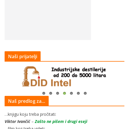
Naši prijatelji
Naš predlog za…
…knjigu koju treba pročitati:
Viktor Ivančić
–
Zašto ne pišem i drugi eseji
…film koji treba videti: