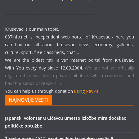
----------------------------------------------------------
Krusevac is our main topic.
037info.net is independent web portal of Krusevac - here you
can find out all about Krusevac: news, economy, galleries,
culture, sport, free classifieds, chat ...
We are the oldest "still alive" Internet portal from Kruševac.
With You every day since 12.03.2004.
We are not an officially
registered media, but a private initiative (which continues and
has thousands of readers...).
You can help us through donation
using PayPal
NAJNOVIJE VESTI
Japanski volonter u Ćićevcu umesto izložbe mira dočekao
političke optužbe
Župska berba 2026. pred velikim izazovima: može li