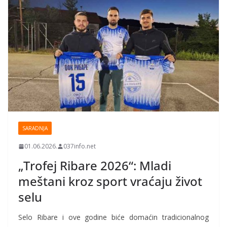
SARADNJA
01.06.2026.
037info.net
„Trofej Ribare 2026“: Mladi
meštani kroz sport vraćaju život
selu
Selo Ribare i ove godine biće domaćin tradicionalnog