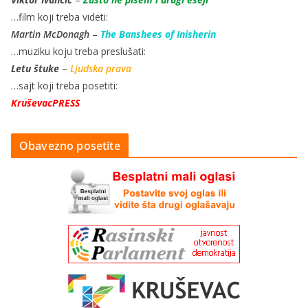
…film koji treba videti:
Martin McDonagh
–
The Banshees of Inisherin
…muziku koju treba preslušati:
Letu štuke
–
Ljudska prava
…sajt koji treba posetiti:
KruševacPRESS
Obavezno posetite