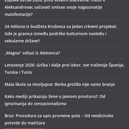
Aleksandrovac sačuvati smisao svoje najpoznatije
manifestacije?
24 miliona iz budžeta Kruševca za jedan crkveni projekat:
Gde je granica između podrške kulturnom nasleđu i
sekularne države?
„Magna“ odlazi iz Aleksinca?
Letovanje 2026: Grčka i dalje prvi izbor, sve traženije Španija,
Turska i Tunis
Mala škola za vinoljupce: Berba grožđa nije samo branje
Kako mediji prikazuju žene u javnom prostoru?: Od
ignorisanja do senzacionalizma
Brus: Procedura za upis promene pola – Od medicinske
potvrde do matičara