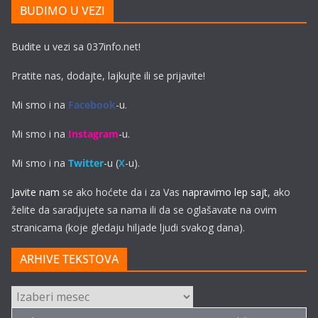
BUDIMO U VEZI
Budite u vezi sa 037info.net!
Pratite nas, dodajte, lajkujte ili se prijavite!
Mi smo i na
Facebook
-u.
Mi smo i na
Instagram
-u.
Mi smo i na
Twitter
-u (
X
-u).
Javite nam
se ako hoćete da i za Vas
napravimo lep sajt
, ako
želite da saradjujete sa nama ili da se oglašavate na ovim
stranicama (koje gledaju hiljade ljudi svakog dana).
ARHIVE TEKSTOVA
ARHIVE
TEKSTOVA