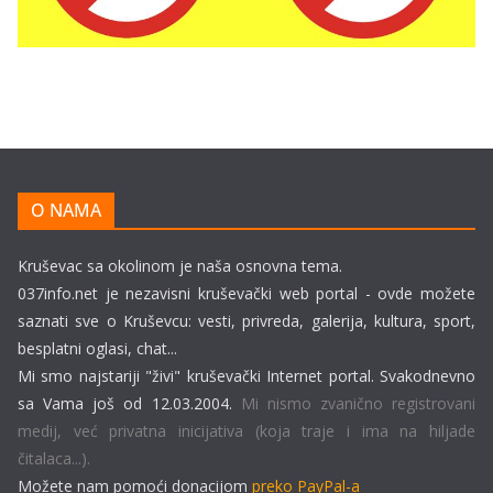
O NAMA
Kruševac sa okolinom je naša osnovna tema.
037info.net je nezavisni kruševački web portal - ovde možete
saznati sve o Kruševcu: vesti, privreda, galerija, kultura, sport,
besplatni oglasi, chat...
Mi smo najstariji "živi" kruševački Internet portal. Svakodnevno
sa Vama još od 12.03.2004.
Mi nismo zvanično registrovani
medij, već privatna inicijativa (koja traje i ima na hiljade
čitalaca...).
Možete nam pomoći donacijom
preko PayPal-a