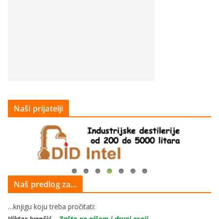
Naši prijatelji
Naš predlog za…
…knjigu koju treba pročitati:
Viktor Ivančić
–
Zašto ne pišem i drugi eseji