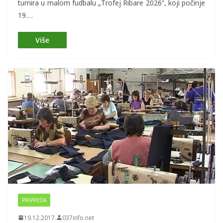
turnira u malom fudbalu „Trofej Ribare 2026“, koji počinje
19.…
PRIVREDA
19.12.2017.
037info.net