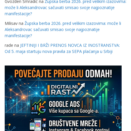
Gvozden Smradić
na
Župska berba 2026. pred velikim izazovima:
može li Aleksandrovac sačuvati smisao svoje najpoznatije
manifestacije?
Milisav
na
Župska berba 2026. pred velikim izazovima: može li
Aleksandrovac sačuvati smisao svoje najpoznatije
manifestacije?
rade
na
JEFTINIJI I BRŽI PRENOS NOVCA IZ INOSTRANSTVA:
Od 5. maja startuju nova pravila za SEPA plaćanja u Srbiji