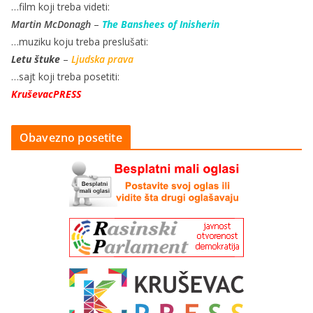
…film koji treba videti:
Martin McDonagh
–
The Banshees of Inisherin
…muziku koju treba preslušati:
Letu štuke
–
Ljudska prava
…sajt koji treba posetiti:
KruševacPRESS
Obavezno posetite