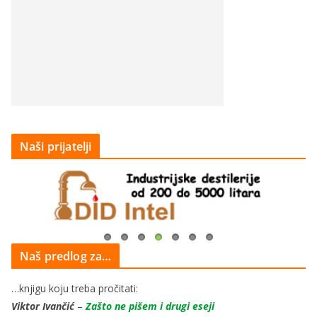
Naši prijatelji
Naš predlog za…
…knjigu koju treba pročitati:
Viktor Ivančić
–
Zašto ne pišem i drugi eseji