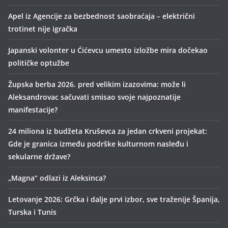
Apel iz Agencije za bezbednost saobraćaja – električni
trotinet nije igračka
Japanski volonter u Ćićevcu umesto izložbe mira dočekao
političke optužbe
Župska berba 2026. pred velikim izazovima: može li
Aleksandrovac sačuvati smisao svoje najpoznatije
manifestacije?
24 miliona iz budžeta Kruševca za jedan crkveni projekat:
Gde je granica između podrške kulturnom nasleđu i
sekularne države?
„Magna“ odlazi iz Aleksinca?
Letovanje 2026: Grčka i dalje prvi izbor, sve traženije Španija,
Turska i Tunis