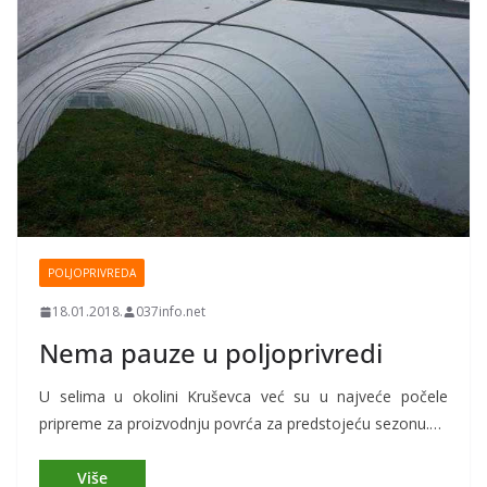
POLJOPRIVREDA
18.01.2018.
037info.net
Nema pauze u poljoprivredi
U selima u okolini Kruševca već su u najveće počele
pripreme za proizvodnju povrća za predstojeću sezonu.…