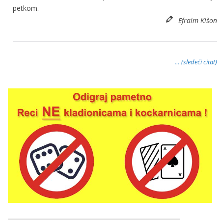
petkom.
Efraim Kišon
… (sledeći citat)