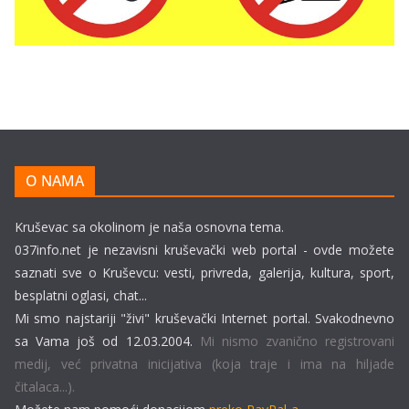
O NAMA
Kruševac sa okolinom je naša osnovna tema.
037info.net je nezavisni kruševački web portal - ovde možete
saznati sve o Kruševcu: vesti, privreda, galerija, kultura, sport,
besplatni oglasi, chat...
Mi smo najstariji "živi" kruševački Internet portal. Svakodnevno
sa Vama još od 12.03.2004.
Mi nismo zvanično registrovani
medij, već privatna inicijativa (koja traje i ima na hiljade
čitalaca...).