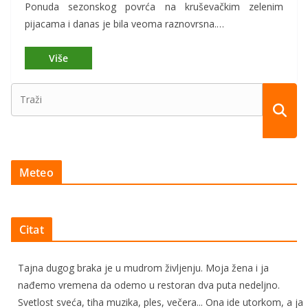
Ponuda sezonskog povrća na kruševačkim zelenim
pijacama i danas je bila veoma raznovrsna.…
Meteo
Citat
Tajna dugog braka je u mudrom življenju. Moja žena i ja
nađemo vremena da odemo u restoran dva puta nedeljno.
Svetlost sveća, tiha muzika, ples, večera... Ona ide utorkom, a ja