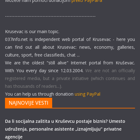
Možete nam pomoći donacijom
preko PayPal-a
----------------------------------------------------------
Krusevac is our main topic.
037info.net is independent web portal of Krusevac - here you
can find out all about Krusevac: news, economy, galleries,
culture, sport, free classifieds, chat ...
We are the oldest "still alive" Internet portal from Kruševac.
With You every day since 12.03.2004.
We are not an officially
registered media, but a private initiative (which continues and
has thousands of readers...).
You can help us through donation
using PayPal
NAJNOVIJE VESTI
Da li socijalna zaštita u Kruševcu postaje biznis? Umesto
udruženja, personalne asistente „iznajmljuju“ privatne
agencije