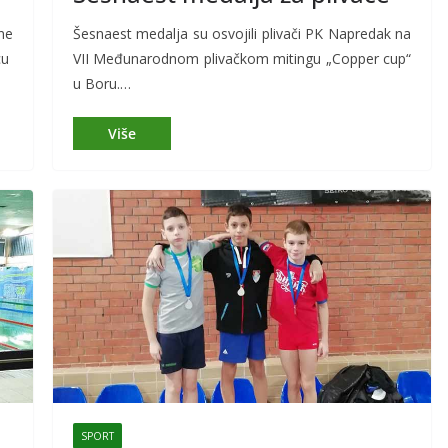
ne
Šesnaest medalja su osvojili plivači PK Napredak na
cu
VII Međunarodnom plivačkom mitingu „Copper cup“
u Boru.…
SPORT