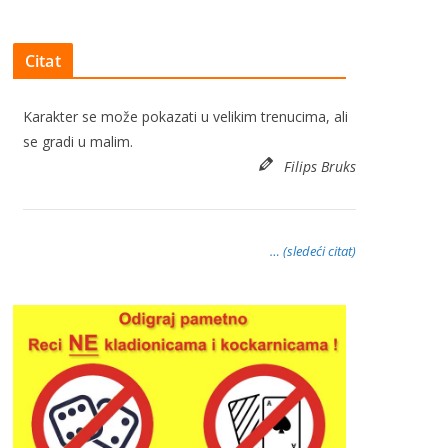
Citat
Karakter se može pokazati u velikim trenucima, ali
se gradi u malim.
Filips Bruks
… (sledeći citat)