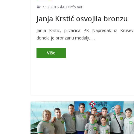
17.12.2018.
037info.net
Janja Krstić osvojila bronzu
Janja Krstić, plivačica PK Napredak iz Krušev
donela je bronzanu medalju.…