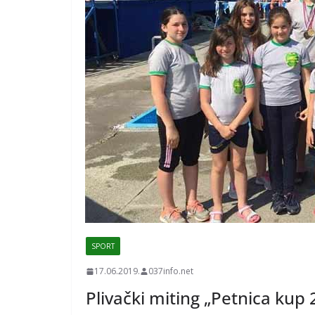
SPORT
17.06.2019.
037info.net
Plivački miting „Petnica kup