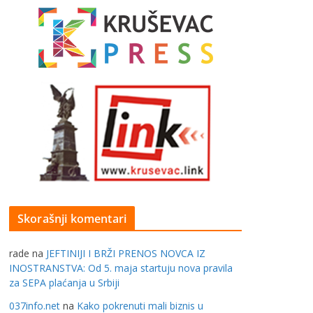
Skorašnji komentari
rade
na
JEFTINIJI I BRŽI PRENOS NOVCA IZ
INOSTRANSTVA: Od 5. maja startuju nova pravila
za SEPA plaćanja u Srbiji
037info.net
na
Kako pokrenuti mali biznis u