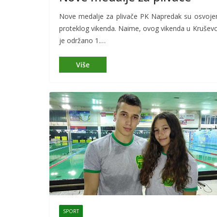
Nove medalje za plivače PK Napredak su osvoje
proteklog vikenda. Naime, ovog vikenda u Krušev
je održano 1.…
SPORT