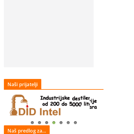
Naši prijatelji
Naš predlog za…