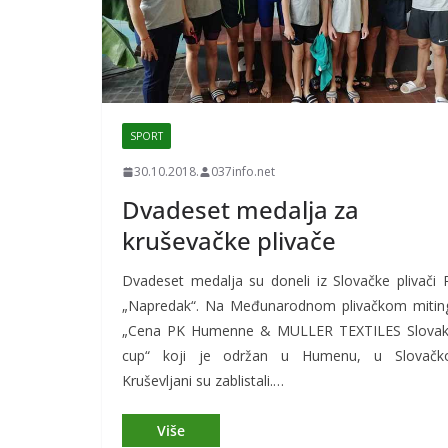
SPORT
30.10.2018.
037info.net
Dvadeset medalja za
kruševačke plivače
Dvadeset medalja su doneli iz Slovačke plivači 
„Napredak“. Na Međunarodnom plivačkom mitin
„Cena PK Humenne & MULLER TEXTILES Slovak
cup“ koji je održan u Humenu, u Slovačko
Kruševljani su zablistali.…