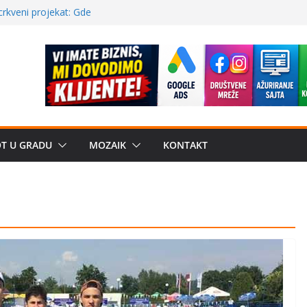
a: može li
poznatije
crkveni projekat: Gde
leđu i sekularne
ve traženije Španija,
žbe mira dočekao
OT U GRADU
MOZAIK
KONTAKT