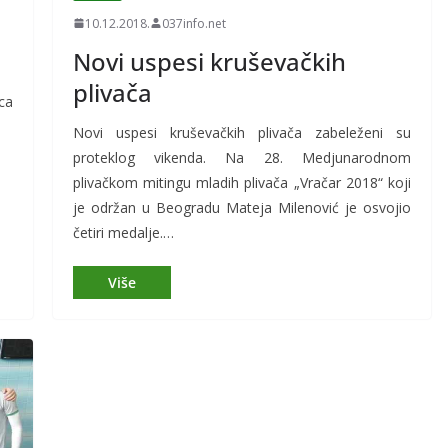
10.12.2018.
037info.net
Novi uspesi kruševačkih
plivača
ca
Novi uspesi kruševačkih plivača zabeleženi su
proteklog vikenda. Na 28. Medjunarodnom
plivačkom mitingu mladih plivača „Vračar 2018“ koji
je održan u Beogradu Mateja Milenović je osvojio
četiri medalje.…