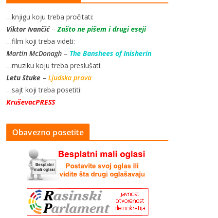
…knjigu koju treba pročitati:
Viktor Ivančić
–
Zašto ne pišem i drugi eseji
…film koji treba videti:
Martin McDonagh
–
The Banshees of Inisherin
…muziku koju treba preslušati:
Letu štuke
–
Ljudska prava
…sajt koji treba posetiti:
KruševacPRESS
Obavezno posetite