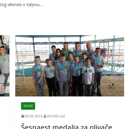
klog vikenda u Valjevu.…
SPORT
09.03.2019.
037info.net
Šesnaest medalja za plivače