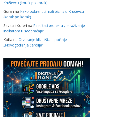
Kruševcu (korak po korak)
Goran
na
Kako pokrenuti mali biznis u Kruševcu
(korak po korak)
Savesni šoferi
na
Rezultati projekta „Istraživanje
indikatora u saobraćaju“
Kotla
na
Otvaranje klizališta – počinje
„Novogodišnja čarolija“