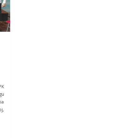
PK
gu
ia
j,