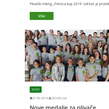
Plivački miting „Petnica kup 2019“ održan je prote
SPORT
27.05.2019.
037info.net
Nove medalje za plivače