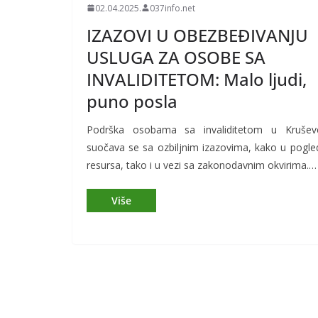
02.04.2025.
037info.net
IZAZOVI U OBEZBEĐIVANJU
USLUGA ZA OSOBE SA
INVALIDITETOM: Malo ljudi,
puno posla
Podrška osobama sa invaliditetom u Krušev
suočava se sa ozbiljnim izazovima, kako u pogle
resursa, tako i u vezi sa zakonodavnim okvirima.…