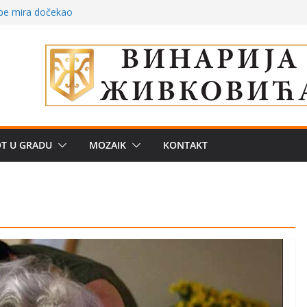
 – električni
žbe mira dočekao
a: može li
poznatije
crkveni projekat: Gde
leđu i sekularne
e biznis? Umesto
OT U GRADU
MOZAIK
KONTAKT
uju“ privatne