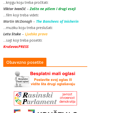
…knjigu koju treba pročitati:
Viktor Ivančić
–
Zašto ne pišem i drugi eseji
…film koji treba videti:
Martin McDonagh
–
The Banshees of Inisherin
…muziku koju treba preslušati:
Letu štuke
–
Ljudska prava
…sajt koji treba posetiti:
KruševacPRESS
Obavezno posetite