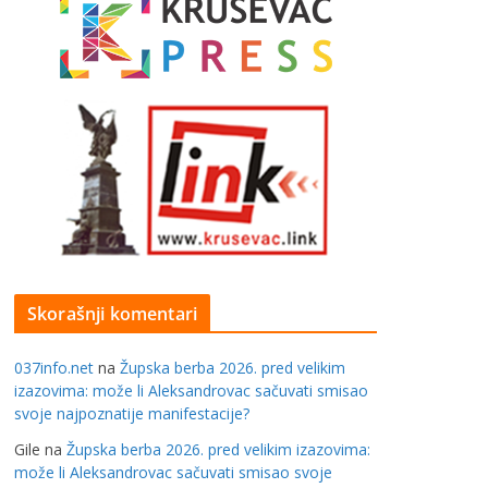
Skorašnji komentari
037info.net
na
Župska berba 2026. pred velikim
izazovima: može li Aleksandrovac sačuvati smisao
svoje najpoznatije manifestacije?
Gile
na
Župska berba 2026. pred velikim izazovima:
može li Aleksandrovac sačuvati smisao svoje