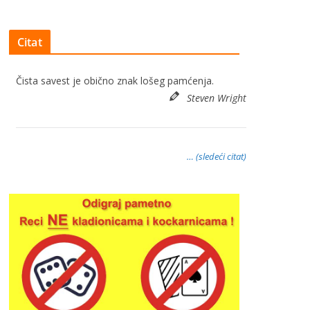
Citat
Čista savest je obično znak lošeg pamćenja.
Steven Wright
… (sledeći citat)