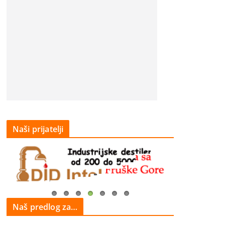
Naši prijatelji
Naš predlog za…