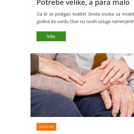
Potrebe velike, a para malo
Da bi se podigao kvalitet života osoba sa invali
godina da uvedu čitav niz novih usluga namenjenih
SARADNJA