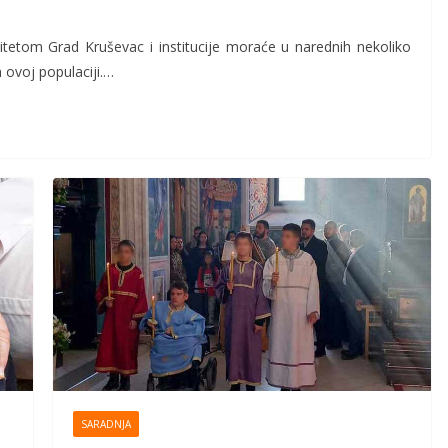
ditetom Grad Kruševac i institucije moraće u narednih nekoliko
 ovoj populaciji.…
SARADNJA