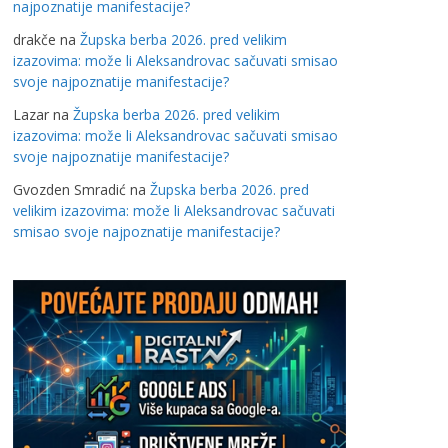
najpoznatije manifestacije?
drakče
na
Župska berba 2026. pred velikim
izazovima: može li Aleksandrovac sačuvati smisao
svoje najpoznatije manifestacije?
Lazar
na
Župska berba 2026. pred velikim
izazovima: može li Aleksandrovac sačuvati smisao
svoje najpoznatije manifestacije?
Gvozden Smradić
na
Župska berba 2026. pred
velikim izazovima: može li Aleksandrovac sačuvati
smisao svoje najpoznatije manifestacije?