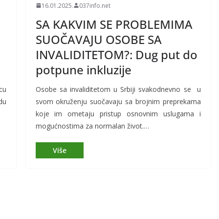
16.01.2025.
037info.net
SA KAKVIM SE PROBLEMIMA
SUOČAVAJU OSOBE SA
INVALIDITETOM?: Dug put do
potpune inkluzije
cu
Osobe sa invaliditetom u Srbiji svakodnevno se u
du
svom okruženju suočavaju sa brojnim preprekama
koje im ometaju pristup osnovnim uslugama i
mogućnostima za normalan život.…