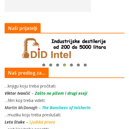
Naši prijatelji
Naš predlog za…
…knjigu koju treba pročitati:
Viktor Ivančić
–
Zašto ne pišem i drugi eseji
…film koji treba videti:
Martin McDonagh
–
The Banshees of Inisherin
…muziku koju treba preslušati:
Letu štuke
–
Ljudska prava