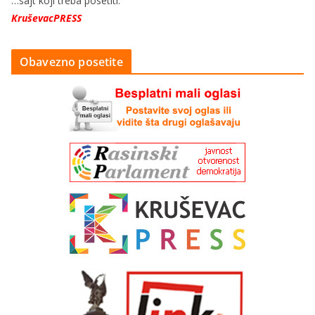
…sajt koji treba posetiti:
KruševacPRESS
Obavezno posetite