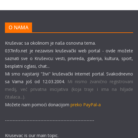
O NAMA
Kruševac sa okolinom je naša osnovna tema.
037info.net je nezavisni kruševački web portal - ovde možete
saznati sve o Kruševcu: vesti, privreda, galerija, kultura, sport,
besplatni oglasi, chat...
Mi smo najstariji "živi" kruševački Internet portal. Svakodnevno
sa Vama još od 12.03.2004.
Mi nismo zvanično registrovani
medij, već privatna inicijativa (koja traje i ima na hiljade
čitalaca...).
Možete nam pomoći donacijom
preko PayPal-a
----------------------------------------------------------
Krusevac is our main topic.