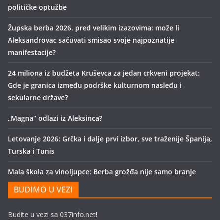
političke optužbe
Župska berba 2026. pred velikim izazovima: može li
Aleksandrovac sačuvati smisao svoje najpoznatije
manifestacije?
24 miliona iz budžeta Kruševca za jedan crkveni projekat:
Gde je granica između podrške kulturnom nasleđu i
sekularne države?
„Magna“ odlazi iz Aleksinca?
Letovanje 2026: Grčka i dalje prvi izbor, sve traženije Španija,
Turska i Tunis
Mala škola za vinoljupce: Berba grožđa nije samo branje
BUDIMO U VEZI
Budite u vezi sa 037info.net!