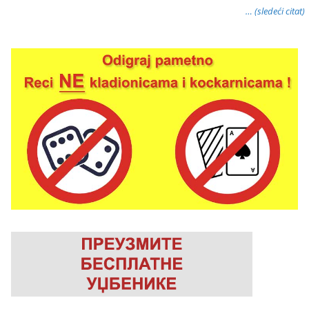
… (sledeći citat)