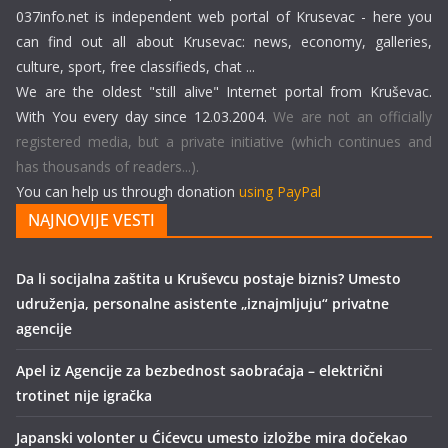
037info.net is independent web portal of Krusevac - here you
can find out all about Krusevac: news, economy, galleries,
culture, sport, free classifieds, chat ...
We are the oldest "still alive" Internet portal from Kruševac.
With You every day since 12.03.2004.
We are not an officially
registered media, but a private initiative (which continues and
has thousands of readers...).
You can help us through donation
using PayPal
NAJNOVIJE VESTI
Da li socijalna zaštita u Kruševcu postaje biznis? Umesto
udruženja, personalne asistente „iznajmljuju“ privatne
agencije
Apel iz Agencije za bezbednost saobraćaja – električni
trotinet nije igračka
Japanski volonter u Ćićevcu umesto izložbe mira dočekao