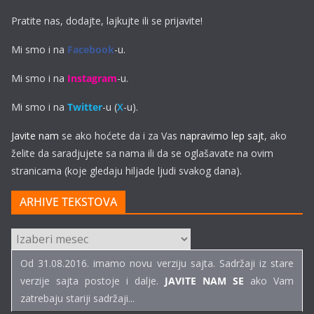
Pratite nas, dodajte, lajkujte ili se prijavite!
Mi smo i na
Facebook
-u.
Mi smo i na
Instagram
-u.
Mi smo i na
Twitter
-u (
X
-u).
Javite nam
se ako hoćete da i za Vas
napravimo lep sajt
, ako
želite da saradjujete sa nama ili da se oglašavate na ovim
stranicama (koje gledaju hiljade ljudi svakog dana).
ARHIVE TEKSTOVA
ARHIVE
TEKSTOVA
Od 31.08.2016. imamo novu verziju sajta. Sadržaji iz stare
verzije sajta postoje i dalje.
JAVITE NAM SE
ako Vam
zatrebaju stariji sadržaji...