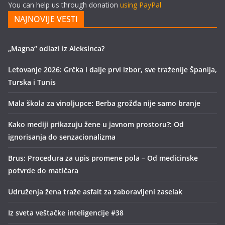
You can help us through donation
using PayPal
NAJNOVIJE VESTI
„Magna“ odlazi iz Aleksinca?
Letovanje 2026: Grčka i dalje prvi izbor, sve traženije Španija,
Turska i Tunis
Mala škola za vinoljupce: Berba grožđa nije samo branje
Kako mediji prikazuju žene u javnom prostoru?: Od
ignorisanja do senzacionalizma
Brus: Procedura za upis promene pola – Od medicinske
potvrde do matičara
Udruženja žena traže asfalt za zaboravljeni zaselak
Iz sveta veštačke inteligencije #38