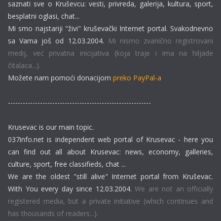
saznati sve o Kruševcu: vesti, privreda, galerija, kultura, sport,
besplatni oglasi, chat...
Mi smo najstariji "živi" kruševački Internet portal. Svakodnevno
sa Vama još od 12.03.2004.
Mi nismo zvanično registrovani
medij, već privatna inicijativa (koja traje i ima na hiljade
čitalaca...).
Možete nam pomoći donacijom
preko PayPal-a
----------------------------------------------------------
Krusevac is our main topic.
037info.net is independent web portal of Krusevac - here you
can find out all about Krusevac: news, economy, galleries,
culture, sport, free classifieds, chat ...
We are the oldest "still alive" Internet portal from Kruševac.
With You every day since 12.03.2004.
We are not an officially
registered media, but a private initiative (which continues and
has thousands of readers...).