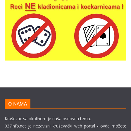
O NAMA
Kruševac sa okolinom je naša osnovna tema.
037info.net je nezavisni kruševački web portal - ovde možete