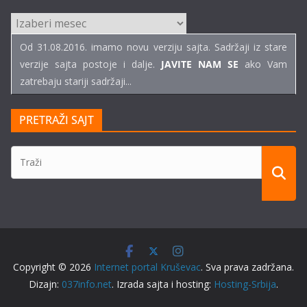
ARHIVE
TEKSTOVA
Od 31.08.2016. imamo novu verziju sajta. Sadržaji iz stare
verzije sajta postoje i dalje.
JAVITE NAM SE
ako Vam
zatrebaju stariji sadržaji...
PRETRAŽI SAJT
Copyright © 2026
Internet portal Kruševac
. Sva prava zadržana.
Dizajn:
037info.net
. Izrada sajta i hosting:
Hosting-Srbija
.