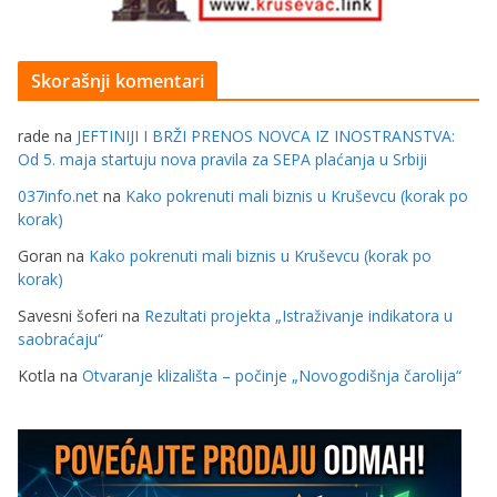
Skorašnji komentari
rade
na
JEFTINIJI I BRŽI PRENOS NOVCA IZ INOSTRANSTVA:
Od 5. maja startuju nova pravila za SEPA plaćanja u Srbiji
037info.net
na
Kako pokrenuti mali biznis u Kruševcu (korak po
korak)
Goran
na
Kako pokrenuti mali biznis u Kruševcu (korak po
korak)
Savesni šoferi
na
Rezultati projekta „Istraživanje indikatora u
saobraćaju“
Kotla
na
Otvaranje klizališta – počinje „Novogodišnja čarolija“