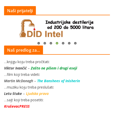
Naši prijatelji
Naš predlog za…
…knjigu koju treba pročitati:
Viktor Ivančić
–
Zašto ne pišem i drugi eseji
…film koji treba videti:
Martin McDonagh
–
The Banshees of Inisherin
…muziku koju treba preslušati:
Letu štuke
–
Ljudska prava
…sajt koji treba posetiti:
KruševacPRESS