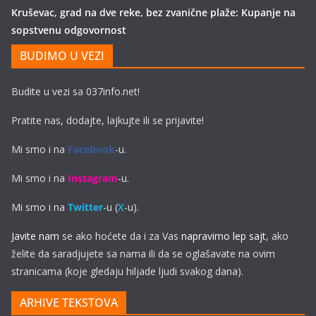
Kruševac, grad na dve reke, bez zvanične plaže: Kupanje na
sopstvenu odgovornost
BUDIMO U VEZI
Budite u vezi sa 037info.net!
Pratite nas, dodajte, lajkujte ili se prijavite!
Mi smo i na
Facebook
-u.
Mi smo i na
Instagram
-u.
Mi smo i na
Twitter
-u (
X
-u).
Javite nam
se ako hoćete da i za Vas
napravimo lep sajt
, ako
želite da saradjujete sa nama ili da se oglašavate na ovim
stranicama (koje gledaju hiljade ljudi svakog dana).
ARHIVE TEKSTOVA