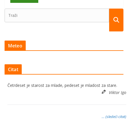
Meteo
Citat
Četrdeset je starost za mlade, pedeset je mladost za stare.
Viktor Igo
… (sledeći citat)