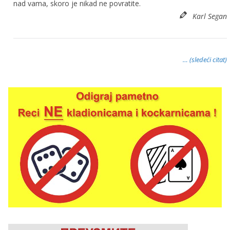
nad vama, skoro je nikad ne povratite.
Karl Segan
… (sledeći citat)