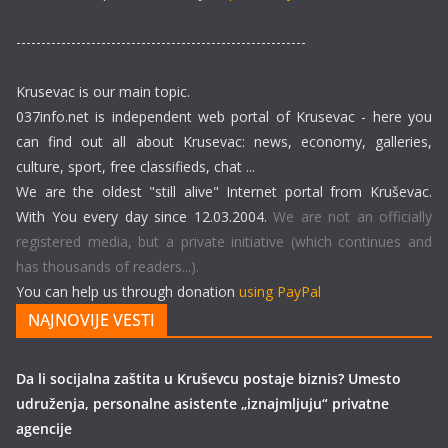
----------------------------------------------------------
Krusevac is our main topic.
037info.net is independent web portal of Krusevac - here you
can find out all about Krusevac: news, economy, galleries,
culture, sport, free classifieds, chat ...
We are the oldest "still alive" Internet portal from Kruševac.
With You every day since 12.03.2004.
We are not an officially
registered media, but a private initiative (which continues and
has thousands of readers...).
You can help us through donation
using PayPal
NAJNOVIJE VESTI
Da li socijalna zaštita u Kruševcu postaje biznis? Umesto
udruženja, personalne asistente „iznajmljuju“ privatne
agencije