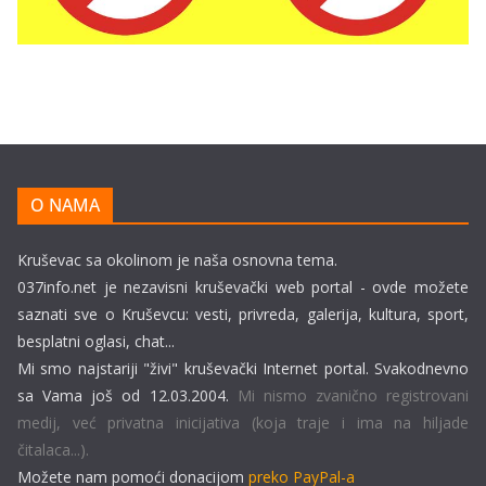
O NAMA
Kruševac sa okolinom je naša osnovna tema.
037info.net je nezavisni kruševački web portal - ovde možete
saznati sve o Kruševcu: vesti, privreda, galerija, kultura, sport,
besplatni oglasi, chat...
Mi smo najstariji "živi" kruševački Internet portal. Svakodnevno
sa Vama još od 12.03.2004.
Mi nismo zvanično registrovani
medij, već privatna inicijativa (koja traje i ima na hiljade
čitalaca...).
Možete nam pomoći donacijom
preko PayPal-a