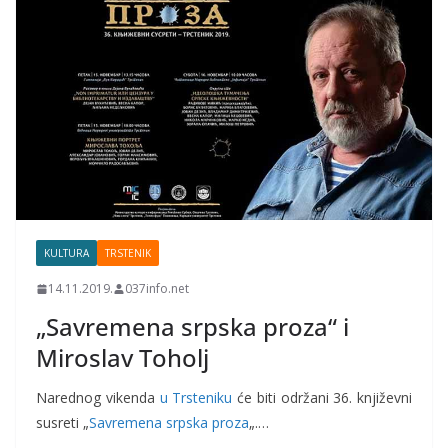
KULTURA
TRSTENIK
14.11.2019.
037info.net
„Savremena srpska proza“ i
Miroslav Toholj
Narednog vikenda
u Trsteniku
će biti održani 36. književni
susreti „
Savremena srpska proza
„.…