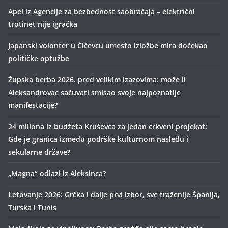
Apel iz Agencije za bezbednost saobraćaja – električni
trotinet nije igračka
Japanski volonter u Ćićevcu umesto izložbe mira dočekao
političke optužbe
Župska berba 2026. pred velikim izazovima: može li
Aleksandrovac sačuvati smisao svoje najpoznatije
manifestacije?
24 miliona iz budžeta Kruševca za jedan crkveni projekat:
Gde je granica između podrške kulturnom nasleđu i
sekularne države?
„Magna“ odlazi iz Aleksinca?
Letovanje 2026: Grčka i dalje prvi izbor, sve traženije Španija,
Turska i Tunis