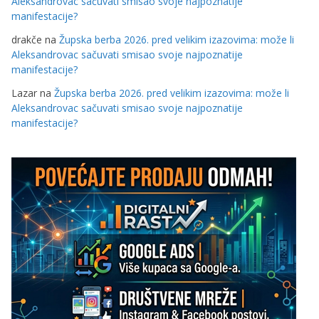
Aleksandrovac sačuvati smisao svoje najpoznatije
manifestacije?
drakče
na
Župska berba 2026. pred velikim izazovima: može li
Aleksandrovac sačuvati smisao svoje najpoznatije
manifestacije?
Lazar
na
Župska berba 2026. pred velikim izazovima: može li
Aleksandrovac sačuvati smisao svoje najpoznatije
manifestacije?