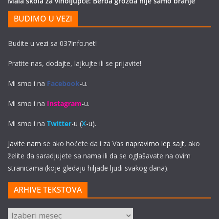
Mala škola za vinoljupce: Berba grožđa nije samo branje
BUDIMO U VEZI
Budite u vezi sa 037info.net!
Pratite nas, dodajte, lajkujte ili se prijavite!
Mi smo i na
Facebook
-u.
Mi smo i na
Instagram
-u.
Mi smo i na
Twitter
-u (
X
-u).
Javite nam
se ako hoćete da i za Vas
napravimo lep sajt
, ako
želite da saradjujete sa nama ili da se oglašavate na ovim
stranicama (koje gledaju hiljade ljudi svakog dana).
ARHIVE TEKSTOVA
ARHIVE