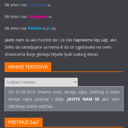
Mi smo i na
Facebook
-u.
Mi smo i na
Instagram
-u.
Mi smo i na
Twitter
-u (
X
-u).
Javite nam
se ako hoćete da i za Vas
napravimo lep sajt
, ako
želite da saradjujete sa nama ili da se oglašavate na ovim
stranicama (koje gledaju hiljade ljudi svakog dana).
ARHIVE TEKSTOVA
ARHIVE
TEKSTOVA
Od 31.08.2016. imamo novu verziju sajta. Sadržaji iz stare
verzije sajta postoje i dalje.
JAVITE NAM SE
ako Vam
zatrebaju stariji sadržaji...
PRETRAŽI SAJT