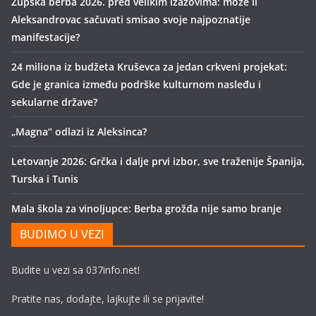
Župska berba 2026. pred velikim izazovima: može li
Aleksandrovac sačuvati smisao svoje najpoznatije
manifestacije?
24 miliona iz budžeta Kruševca za jedan crkveni projekat:
Gde je granica između podrške kulturnom nasleđu i
sekularne države?
„Magna“ odlazi iz Aleksinca?
Letovanje 2026: Grčka i dalje prvi izbor, sve traženije Španija,
Turska i Tunis
Mala škola za vinoljupce: Berba grožđa nije samo branje
BUDIMO U VEZI
Budite u vezi sa 037info.net!
Pratite nas, dodajte, lajkujte ili se prijavite!