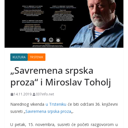
KULTURA
TRSTENIK
„Savremena srpska
proza“ i Miroslav Toholj
14.11.2019.
037info.net
Narednog vikenda
u Trsteniku
će biti održani 36. književni
susreti „
Savremena srpska proza
„.
U petak, 15. novembra, susreti će početi razgovorom u