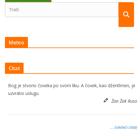
Meteo
Citat
Bog je stvorio čoveka po svom liku. A čovek, kao džentlmen, je
uzvratio uslugu.
Žan Žak Ruso
… (sledeći citat)