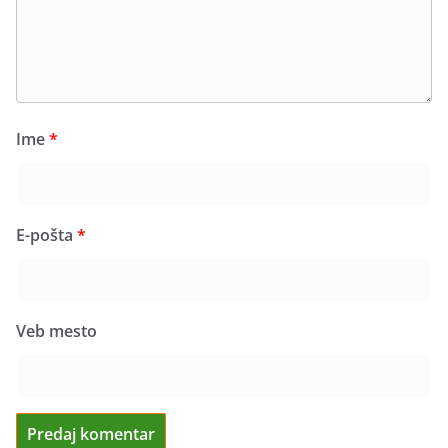
Ime
*
E-pošta
*
Veb mesto