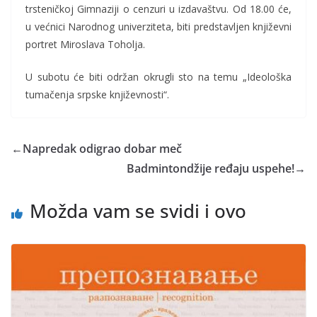
trsteničkoj Gimnaziji o cenzuri u izdavaštvu. Od 18.00 će,
u većnici Narodnog univerziteta, biti predstavljen književni
portret Miroslava Toholja.
U subotu će biti održan okrugli sto na temu „Ideološka
tumačenja srpske književnosti“.
←
Napredak odigrao dobar meč
Badmintondžije ređaju uspehe!
→
Možda vam se svidi i ovo