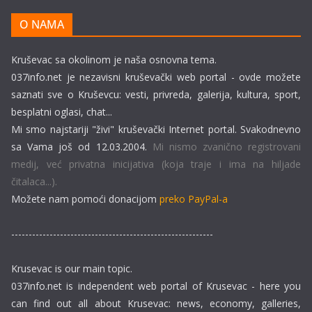
O NAMA
Kruševac sa okolinom je naša osnovna tema.
037info.net je nezavisni kruševački web portal - ovde možete
saznati sve o Kruševcu: vesti, privreda, galerija, kultura, sport,
besplatni oglasi, chat...
Mi smo najstariji "živi" kruševački Internet portal. Svakodnevno
sa Vama još od 12.03.2004.
Mi nismo zvanično registrovani
medij, već privatna inicijativa (koja traje i ima na hiljade
čitalaca...).
Možete nam pomoći donacijom
preko PayPal-a
----------------------------------------------------------
Krusevac is our main topic.
037info.net is independent web portal of Krusevac - here you
can find out all about Krusevac: news, economy, galleries,