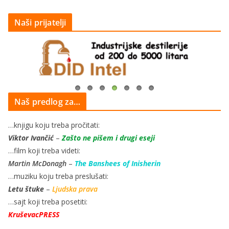
Naši prijatelji
Naš predlog za…
…knjigu koju treba pročitati:
Viktor Ivančić
–
Zašto ne pišem i drugi eseji
…film koji treba videti:
Martin McDonagh
–
The Banshees of Inisherin
…muziku koju treba preslušati:
Letu štuke
–
Ljudska prava
…sajt koji treba posetiti:
KruševacPRESS