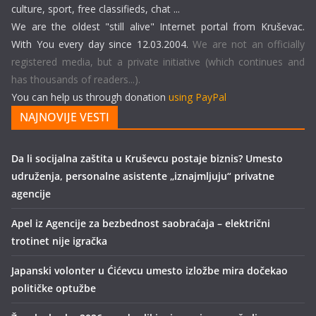
culture, sport, free classifieds, chat ...
We are the oldest "still alive" Internet portal from Kruševac.
With You every day since 12.03.2004.
We are not an officially
registered media, but a private initiative (which continues and
has thousands of readers...).
You can help us through donation
using PayPal
NAJNOVIJE VESTI
Da li socijalna zaštita u Kruševcu postaje biznis? Umesto
udruženja, personalne asistente „iznajmljuju“ privatne
agencije
Apel iz Agencije za bezbednost saobraćaja – električni
trotinet nije igračka
Japanski volonter u Ćićevcu umesto izložbe mira dočekao
političke optužbe