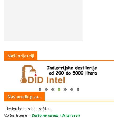
Naši prijatelji
Naš predlog za…
…knjigu koju treba pročitati:
Viktor Ivančić
–
Zašto ne pišem i drugi eseji