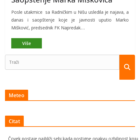
Posle utakmice sa Radničkim u Nišu usledila je najava, a
danas i saopštenje koje je javnosti uputio Marko
Mišković, predsednik FK Napredak.…
Meteo
Citat
Čovek postaje najbliži sebi kada postigne onakvu ozbiljnost koju