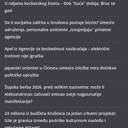
U raljama kockarskog života – Dok “kuća” dobija, Brus se
gasi
Da li socijalna zaštita u Kruševcu postaje biznis? Umesto
udruženja, personalne asistente „iznajmljuju“ privatne
agencije
Apel iz Agencije za bezbednost saobraćaja – električni
trotinet nije igračka
Japanski volonter u Ćićevcu umesto izložbe mira dočekao
političke optužbe
Župska berba 2026. pred velikim izazovima: može li
Aleksandrovac sačuvati smisao svoje najpoznatije
manifestacije?
24 miliona iz budžeta Kruševca za jedan crkveni projekat:
Gde je granica između podrške kulturnom nasleđu i
sekularne države?