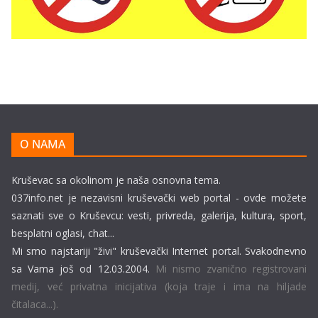
O NAMA
Kruševac sa okolinom je naša osnovna tema.
037info.net je nezavisni kruševački web portal - ovde možete
saznati sve o Kruševcu: vesti, privreda, galerija, kultura, sport,
besplatni oglasi, chat...
Mi smo najstariji "živi" kruševački Internet portal. Svakodnevno
sa Vama još od 12.03.2004.
Mi nismo zvanično registrovani
medij, već privatna inicijativa (koja traje i ima na hiljade
čitalaca...).