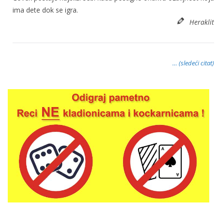
ima dete dok se igra.
Heraklit
… (sledeći citat)