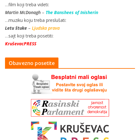
…film koji treba videti:
Martin McDonagh
–
The Banshees of Inisherin
…muziku koju treba preslušati:
Letu štuke
–
Ljudska prava
…sajt koji treba posetiti:
KruševacPRESS
Obavezno posetite