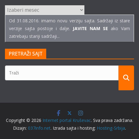
ARHIVE
TEKSTOVA
Od 31.08.2016. imamo novu verziju sajta. Sadržaji iz stare
verzije sajta postoje i dalje.
JAVITE NAM SE
ako Vam
zatrebaju stariji sadržaji...
PRETRAŽI SAJT
Copyright © 2026
Internet portal Kruševac
. Sva prava zadržana.
Dizajn:
037info.net
. Izrada sajta i hosting:
Hosting-Srbija
.