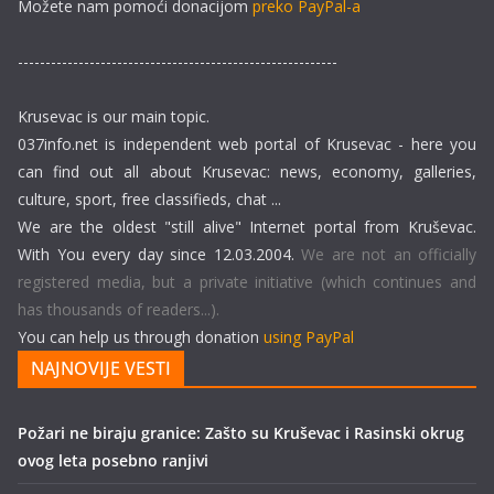
Možete nam pomoći donacijom
preko PayPal-a
----------------------------------------------------------
Krusevac is our main topic.
037info.net is independent web portal of Krusevac - here you
can find out all about Krusevac: news, economy, galleries,
culture, sport, free classifieds, chat ...
We are the oldest "still alive" Internet portal from Kruševac.
With You every day since 12.03.2004.
We are not an officially
registered media, but a private initiative (which continues and
has thousands of readers...).
You can help us through donation
using PayPal
NAJNOVIJE VESTI
Požari ne biraju granice: Zašto su Kruševac i Rasinski okrug
ovog leta posebno ranjivi