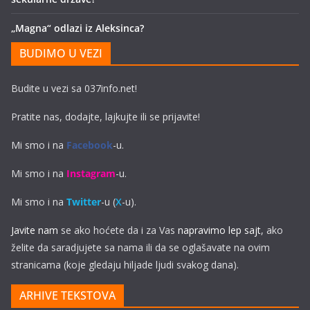
„Magna“ odlazi iz Aleksinca?
BUDIMO U VEZI
Budite u vezi sa 037info.net!
Pratite nas, dodajte, lajkujte ili se prijavite!
Mi smo i na
Facebook
-u.
Mi smo i na
Instagram
-u.
Mi smo i na
Twitter
-u (
X
-u).
Javite nam
se ako hoćete da i za Vas
napravimo lep sajt
, ako
želite da saradjujete sa nama ili da se oglašavate na ovim
stranicama (koje gledaju hiljade ljudi svakog dana).
ARHIVE TEKSTOVA