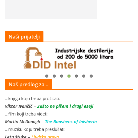
Naši prijatelji
Naš predlog za…
…knjigu koju treba pročitati:
Viktor Ivančić
–
Zašto ne pišem i drugi eseji
…film koji treba videti:
Martin McDonagh
–
The Banshees of Inisherin
…muziku koju treba preslušati:
Letu štuke
–
Ljudska prava