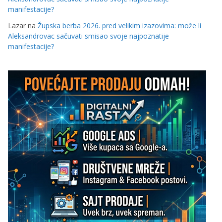
manifestacije?
Lazar
na
Župska berba 2026. pred velikim izazovima: može li
Aleksandrovac sačuvati smisao svoje najpoznatije
manifestacije?