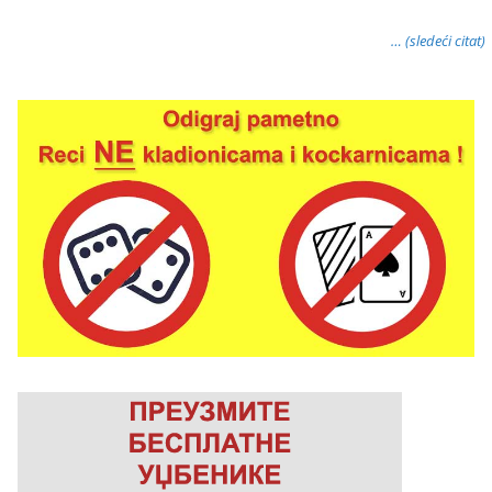
… (sledeći citat)