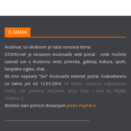
O NAMA
Kruševac sa okolinom je naša osnovna tema.
037info.net je nezavisni kruševački web portal - ovde možete
saznati sve o Kruševcu: vesti, privreda, galerija, kultura, sport,
besplatni oglasi, chat...
Mi smo najstariji "živi" kruševački Internet portal. Svakodnevno
sa Vama još od 12.03.2004.
Mi nismo zvanično registrovani
medij, već privatna inicijativa (koja traje i ima na hiljade
čitalaca...).
Možete nam pomoći donacijom
preko PayPal-a
----------------------------------------------------------