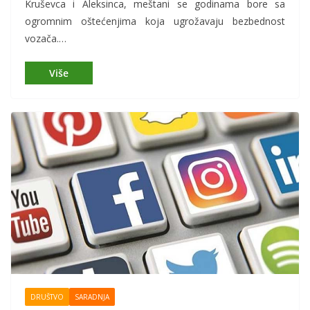
Kruševca i Aleksinca, meštani se godinama bore sa
ogromnim oštećenjima koja ugrožavaju bezbednost
vozača.…
DRUŠTVO
SARADNJA