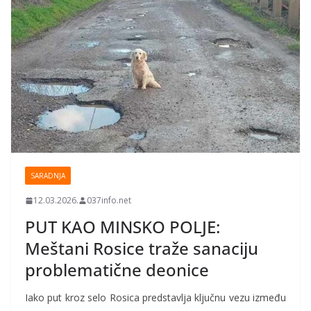
SARADNJA
12.03.2026.
037info.net
PUT KAO MINSKO POLJE:
Meštani Rosice traže sanaciju
problematične deonice
Iako put kroz selo Rosica predstavlja ključnu vezu između