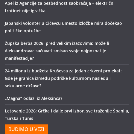
Apel iz Agencije za bezbednost saobraćaja – električni
trotinet nije igračka
Japanski volonter u Ćićevcu umesto izložbe mira dočekao
političke optužbe
Župska berba 2026. pred velikim izazovima: može li
Aleksandrovac sačuvati smisao svoje najpoznatije
manifestacije?
24 miliona iz budžeta Kruševca za jedan crkveni projekat:
Gde je granica između podrške kulturnom nasleđu i
sekularne države?
„Magna“ odlazi iz Aleksinca?
Letovanje 2026: Grčka i dalje prvi izbor, sve traženije Španija,
Turska i Tunis
BUDIMO U VEZI