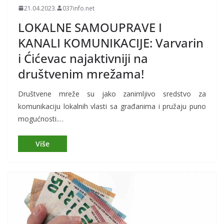
21.04.2023.
037info.net
LOKALNE SAMOUPRAVE I
KANALI KOMUNIKACIJE: Varvarin
i Ćićevac najaktivniji na
društvenim mrežama!
Društvene mreže su jako zanimljivo sredstvo za
komunikaciju lokalnih vlasti sa građanima i pružaju puno
mogućnosti.…