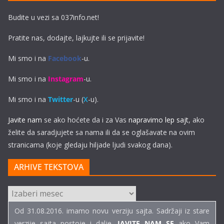
Budite u vezi sa 037info.net!
Pratite nas, dodajte, lajkujte ili se prijavite!
Mi smo i na
Facebook
-u.
Mi smo i na
Instagram
-u.
Mi smo i na
Twitter
-u (
X
-u).
Javite nam
se ako hoćete da i za Vas
napravimo lep sajt
, ako
želite da saradjujete sa nama ili da se oglašavate na ovim
stranicama (koje gledaju hiljade ljudi svakog dana).
ARHIVE TEKSTOVA
ARHIVE
TEKSTOVA
Od 31.08.2016. imamo novu verziju sajta. Sadržaji iz stare
verzije sajta postoje i dalje.
JAVITE NAM SE
ako Vam