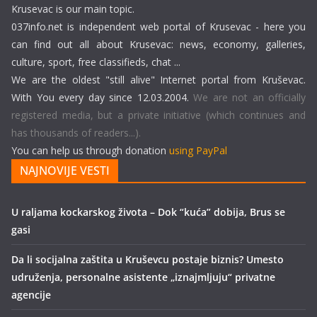
Krusevac is our main topic.
037info.net is independent web portal of Krusevac - here you
can find out all about Krusevac: news, economy, galleries,
culture, sport, free classifieds, chat ...
We are the oldest "still alive" Internet portal from Kruševac.
With You every day since 12.03.2004.
We are not an officially
registered media, but a private initiative (which continues and
has thousands of readers...).
You can help us through donation
using PayPal
NAJNOVIJE VESTI
U raljama kockarskog života – Dok “kuća” dobija, Brus se
gasi
Da li socijalna zaštita u Kruševcu postaje biznis? Umesto
udruženja, personalne asistente „iznajmljuju“ privatne
agencije