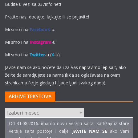
Budite u vezi sa 037info.net!
Pratite nas, dodajte, lajkujte ili se prijavite!
Mi smo i na
Facebook
-u.
Mi smo i na
Instagram
-u.
Mi smo i na
Twitter
-u (
X
-u).
Javite nam
se ako hoćete da i za Vas
napravimo lep sajt
, ako
želite da saradjujete sa nama ili da se oglašavate na ovim
stranicama (koje gledaju hiljade ljudi svakog dana).
ARHIVE TEKSTOVA
ARHIVE
TEKSTOVA
Od 31.08.2016. imamo novu verziju sajta. Sadržaji iz stare
verzije sajta postoje i dalje.
JAVITE NAM SE
ako Vam