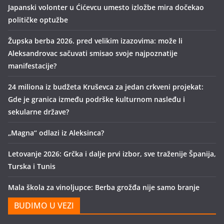
Japanski volonter u Ćićevcu umesto izložbe mira dočekao
političke optužbe
Župska berba 2026. pred velikim izazovima: može li
Aleksandrovac sačuvati smisao svoje najpoznatije
manifestacije?
24 miliona iz budžeta Kruševca za jedan crkveni projekat:
Gde je granica između podrške kulturnom nasleđu i
sekularne države?
„Magna“ odlazi iz Aleksinca?
Letovanje 2026: Grčka i dalje prvi izbor, sve traženije Španija,
Turska i Tunis
Mala škola za vinoljupce: Berba grožđa nije samo branje
BUDIMO U VEZI