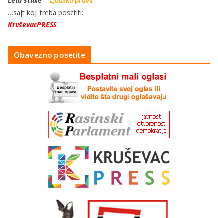
Letu štuke
–
Ljudska prava
…sajt koji treba posetiti:
KruševacPRESS
Obavezno posetite