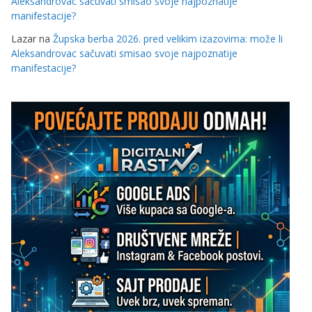
Aleksandrovac sačuvati smisao svoje najpoznatije
manifestacije?
Lazar
na
Župska berba 2026. pred velikim izazovima: može li
Aleksandrovac sačuvati smisao svoje najpoznatije
manifestacije?