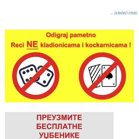
… (sledeći citat)