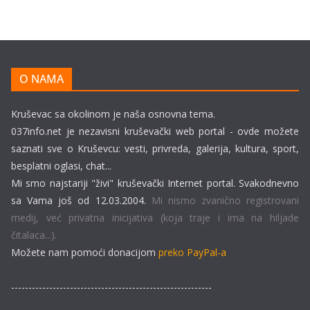
O NAMA
Kruševac sa okolinom je naša osnovna tema.
037info.net je nezavisni kruševački web portal - ovde možete
saznati sve o Kruševcu: vesti, privreda, galerija, kultura, sport,
besplatni oglasi, chat...
Mi smo najstariji "živi" kruševački Internet portal. Svakodnevno
sa Vama još od 12.03.2004.
Mi nismo zvanično registrovani
medij, već privatna inicijativa (koja traje i ima na hiljade
čitalaca...).
Možete nam pomoći donacijom
preko PayPal-a
----------------------------------------------------------