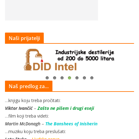
Naši prijatelji
Naš predlog za…
…knjigu koju treba pročitati:
Viktor Ivančić
–
Zašto ne pišem i drugi eseji
…film koji treba videti:
Martin McDonagh
–
The Banshees of Inisherin
…muziku koju treba preslušati: