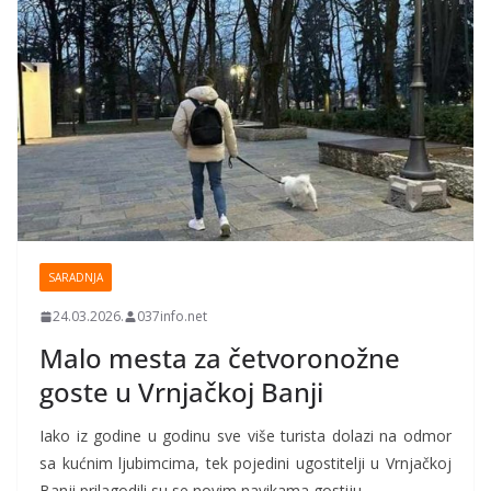
SARADNJA
24.03.2026.
037info.net
Malo mesta za četvoronožne
goste u Vrnjačkoj Banji
Iako iz godine u godinu sve više turista dolazi na odmor
sa kućnim ljubimcima, tek pojedini ugostitelji u Vrnjačkoj
Banji prilagodili su se novim navikama gostiju.…