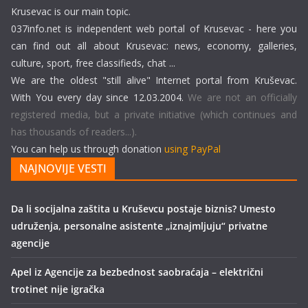
Krusevac is our main topic.
037info.net is independent web portal of Krusevac - here you
can find out all about Krusevac: news, economy, galleries,
culture, sport, free classifieds, chat ...
We are the oldest "still alive" Internet portal from Kruševac.
With You every day since 12.03.2004.
We are not an officially
registered media, but a private initiative (which continues and
has thousands of readers...).
You can help us through donation
using PayPal
NAJNOVIJE VESTI
Da li socijalna zaštita u Kruševcu postaje biznis? Umesto
udruženja, personalne asistente „iznajmljuju“ privatne
agencije
Apel iz Agencije za bezbednost saobraćaja – električni
trotinet nije igračka