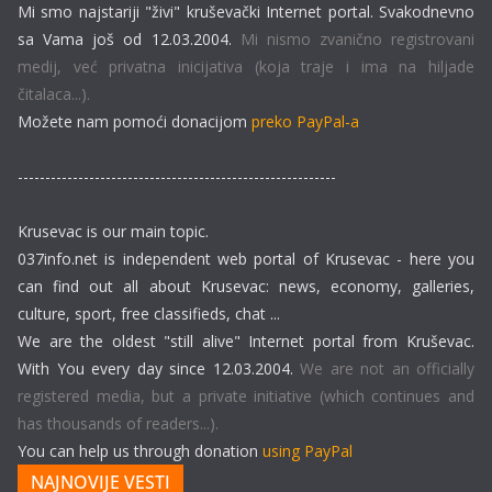
Mi smo najstariji "živi" kruševački Internet portal. Svakodnevno
sa Vama još od 12.03.2004.
Mi nismo zvanično registrovani
medij, već privatna inicijativa (koja traje i ima na hiljade
čitalaca...).
Možete nam pomoći donacijom
preko PayPal-a
----------------------------------------------------------
Krusevac is our main topic.
037info.net is independent web portal of Krusevac - here you
can find out all about Krusevac: news, economy, galleries,
culture, sport, free classifieds, chat ...
We are the oldest "still alive" Internet portal from Kruševac.
With You every day since 12.03.2004.
We are not an officially
registered media, but a private initiative (which continues and
has thousands of readers...).
You can help us through donation
using PayPal
NAJNOVIJE VESTI