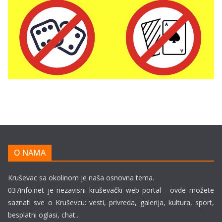
O NAMA
Kruševac sa okolinom je naša osnovna tema.
037info.net je nezavisni kruševački web portal - ovde možete
saznati sve o Kruševcu: vesti, privreda, galerija, kultura, sport,
besplatni oglasi, chat...