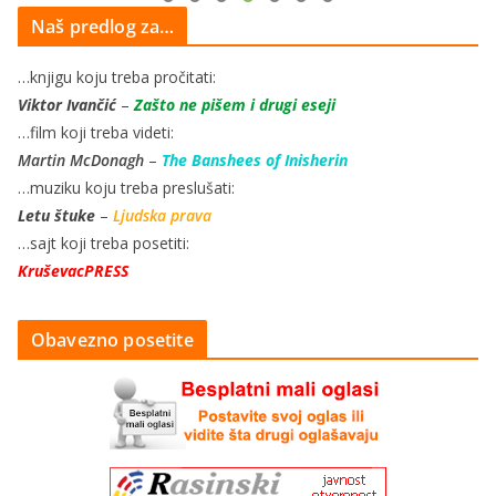
Naš predlog za…
…knjigu koju treba pročitati:
Viktor Ivančić
–
Zašto ne pišem i drugi eseji
…film koji treba videti:
Martin McDonagh
–
The Banshees of Inisherin
…muziku koju treba preslušati:
Letu štuke
–
Ljudska prava
…sajt koji treba posetiti:
KruševacPRESS
Obavezno posetite