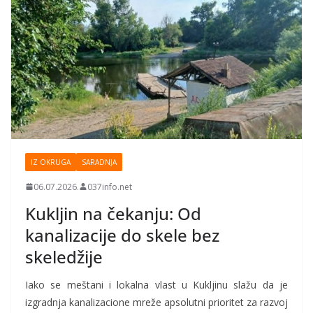
IZ OKRUGA
SARADNJA
06.07.2026.
037info.net
Kukljin na čekanju: Od
kanalizacije do skele bez
skeledžije
Iako se meštani i lokalna vlast u Kukljinu slažu da je
izgradnja kanalizacione mreže apsolutni prioritet za razvoj