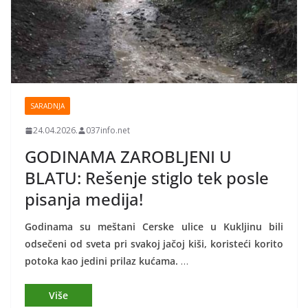
SARADNJA
24.04.2026.
037info.net
GODINAMA ZAROBLJENI U
BLATU: Rešenje stiglo tek posle
pisanja medija!
Godinama su meštani Cerske ulice u Kukljinu bili
odsečeni od sveta pri svakoj jačoj kiši, koristeći korito
potoka kao jedini prilaz kućama.
…