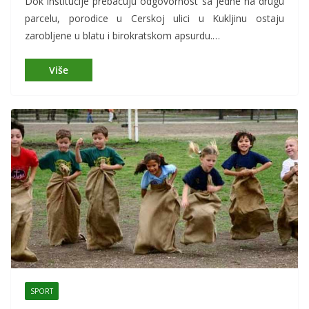
Dok institucije prebacuju odgovornost sa jedne na drugu
parcelu, porodice u Cerskoj ulici u Kukljinu ostaju
zarobljene u blatu i birokratskom apsurdu.…
SPORT