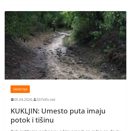
SARADNJA
05.04.2026.
037info.net
KUKLJIN: Umesto puta imaju
potok i tišinu