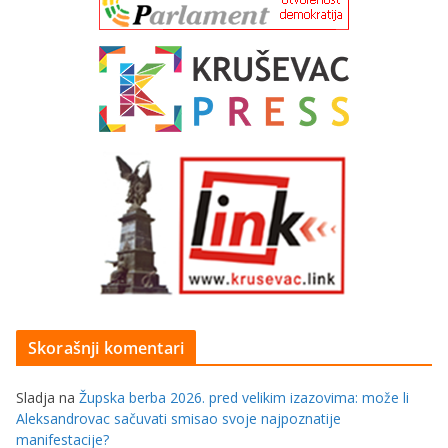
Skorašnji komentari
Sladja
na
Župska berba 2026. pred velikim izazovima: može li
Aleksandrovac sačuvati smisao svoje najpoznatije
manifestacije?