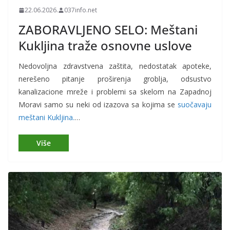
22.06.2026.
037info.net
ZABORAVLJENO SELO: Meštani
Kukljina traže osnovne uslove
Nedovoljna zdravstvena zaštita, nedostatak apoteke,
nerešeno pitanje proširenja groblja, odsustvo
kanalizacione mreže i problemi sa skelom na Zapadnoj
Moravi samo su neki od izazova sa kojima se
suočavaju
meštani Kukljina.
…