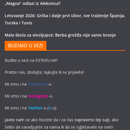
„Magna“ odlazi iz Aleksinca?
Letovanje 2026: Grčka i dalje prvi izbor, sve traženije Španija,
Turska i Tunis
Mala škola za vinoljupce: Berba grožđa nije samo branje
BUDIMO U VEZI
Budite u vezi sa 037info.net!
Pratite nas, dodajte, lajkujte ili se prijavite!
Mi smo i na
Facebook
-u.
Mi smo i na
Instagram
-u.
Mi smo i na
Twitter
-u (
X
-u).
Javite nam
se ako hoćete da i za Vas
napravimo lep sajt
, ako
želite da saradjujete sa nama ili da se oglašavate na ovim