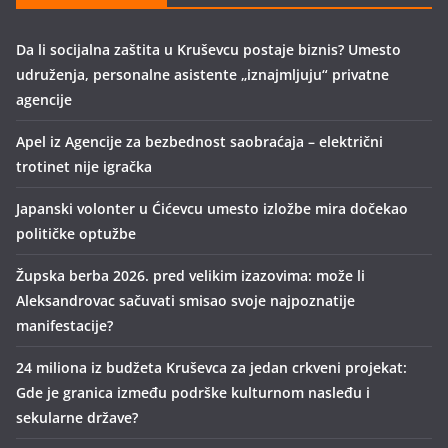
Da li socijalna zaštita u Kruševcu postaje biznis? Umesto
udruženja, personalne asistente „iznajmljuju“ privatne
agencije
Apel iz Agencije za bezbednost saobraćaja – električni
trotinet nije igračka
Japanski volonter u Ćićevcu umesto izložbe mira dočekao
političke optužbe
Župska berba 2026. pred velikim izazovima: može li
Aleksandrovac sačuvati smisao svoje najpoznatije
manifestacije?
24 miliona iz budžeta Kruševca za jedan crkveni projekat:
Gde je granica između podrške kulturnom nasleđu i
sekularne države?