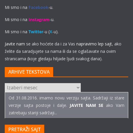
Mi smo i na
Facebook
-u.
Mi smo i na
Instagram
-u.
Mi smo i na
Twitter
-u (
X
-u).
Javite nam
se ako hoćete da i za Vas
napravimo lep sajt
, ako
želite da saradjujete sa nama ili da se oglašavate na ovim
stranicama (koje gledaju hiljade ljudi svakog dana).
ARHIVE TEKSTOVA
ARHIVE
TEKSTOVA
Od 31.08.2016. imamo novu verziju sajta. Sadržaji iz stare
verzije sajta postoje i dalje.
JAVITE NAM SE
ako Vam
zatrebaju stariji sadržaji...
PRETRAŽI SAJT