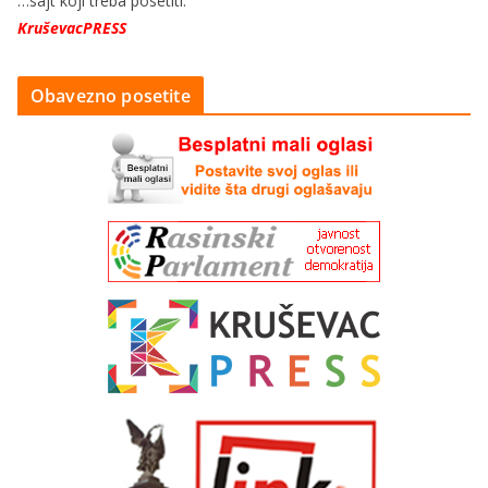
…sajt koji treba posetiti:
KruševacPRESS
Obavezno posetite