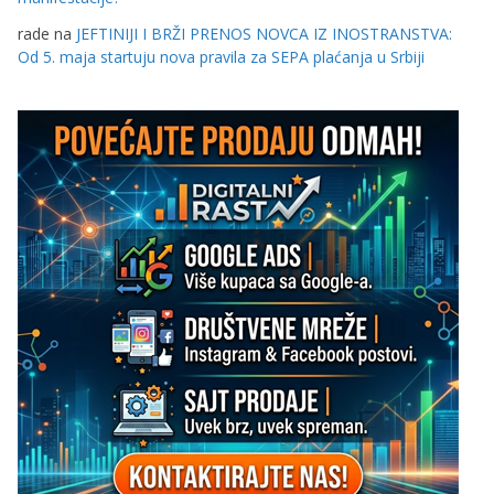
rade
na
JEFTINIJI I BRŽI PRENOS NOVCA IZ INOSTRANSTVA:
Od 5. maja startuju nova pravila za SEPA plaćanja u Srbiji