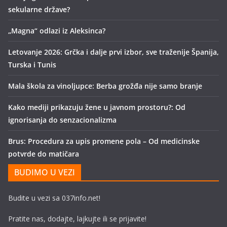
sekularne države?
„Magna“ odlazi iz Aleksinca?
Letovanje 2026: Grčka i dalje prvi izbor, sve traženije Španija,
Turska i Tunis
Mala škola za vinoljupce: Berba grožđa nije samo branje
Kako mediji prikazuju žene u javnom prostoru?: Od
ignorisanja do senzacionalizma
Brus: Procedura za upis promene pola – Od medicinske
potvrde do matičara
BUDIMO U VEZI
Budite u vezi sa 037info.net!
Pratite nas, dodajte, lajkujte ili se prijavite!