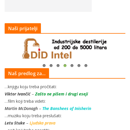
Naši prijatelji
Naš predlog za…
…knjigu koju treba pročitati:
Viktor Ivančić
–
Zašto ne pišem i drugi eseji
…film koji treba videti:
Martin McDonagh
–
The Banshees of Inisherin
…muziku koju treba preslušati:
Letu štuke
–
Ljudska prava