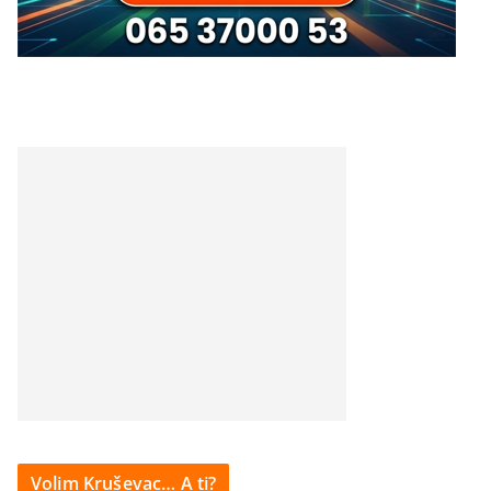
Volim Kruševac… A ti?