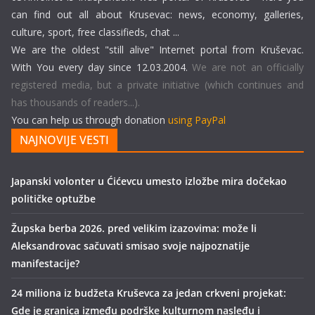
can find out all about Krusevac: news, economy, galleries,
culture, sport, free classifieds, chat ...
We are the oldest "still alive" Internet portal from Kruševac.
With You every day since 12.03.2004.
We are not an officially
registered media, but a private initiative (which continues and
has thousands of readers...).
You can help us through donation
using PayPal
NAJNOVIJE VESTI
Japanski volonter u Ćićevcu umesto izložbe mira dočekao
političke optužbe
Župska berba 2026. pred velikim izazovima: može li
Aleksandrovac sačuvati smisao svoje najpoznatije
manifestacije?
24 miliona iz budžeta Kruševca za jedan crkveni projekat:
Gde je granica između podrške kulturnom nasleđu i