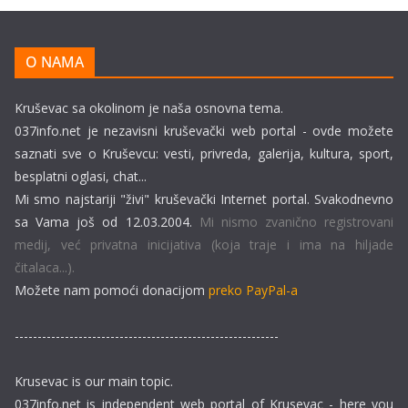
O NAMA
Kruševac sa okolinom je naša osnovna tema.
037info.net je nezavisni kruševački web portal - ovde možete
saznati sve o Kruševcu: vesti, privreda, galerija, kultura, sport,
besplatni oglasi, chat...
Mi smo najstariji "živi" kruševački Internet portal. Svakodnevno
sa Vama još od 12.03.2004.
Mi nismo zvanično registrovani
medij, već privatna inicijativa (koja traje i ima na hiljade
čitalaca...).
Možete nam pomoći donacijom
preko PayPal-a
----------------------------------------------------------
Krusevac is our main topic.
037info.net is independent web portal of Krusevac - here you