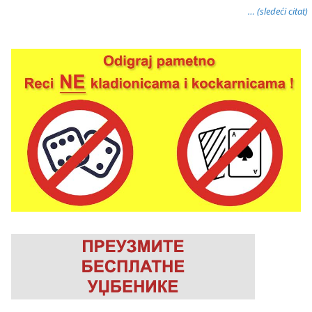
… (sledeći citat)