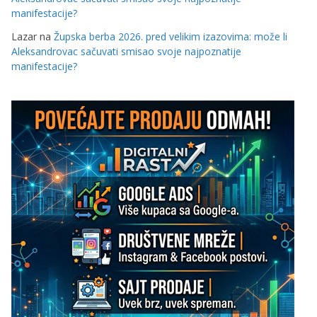
manifestacije?
Lazar
na
Župska berba 2026. pred velikim izazovima: može li
Aleksandrovac sačuvati smisao svoje najpoznatije
manifestacije?