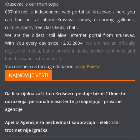
Krusevac is our main topic.
037info.net is independent web portal of Krusevac - here you
can find out all about Krusevac: news, economy, galleries,
culture, sport, free classifieds, chat ...
We are the oldest "still alive" Internet portal from Kruševac.
With You every day since 12.03.2004.
We are not an officially
registered media, but a private initiative (which continues and
has thousands of readers...).
You can help us through donation
using PayPal
NAJNOVIJE VESTI
Da li socijalna zaštita u Kruševcu postaje biznis? Umesto
udruženja, personalne asistente „iznajmljuju“ privatne
agencije
Apel iz Agencije za bezbednost saobraćaja – električni
trotinet nije igračka