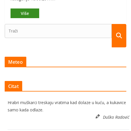
Meteo
Citat
Hrabri muškarci treskaju vratima kad dolaze u kuću, a kukavice
samo kada odlaze.
Duško Radović