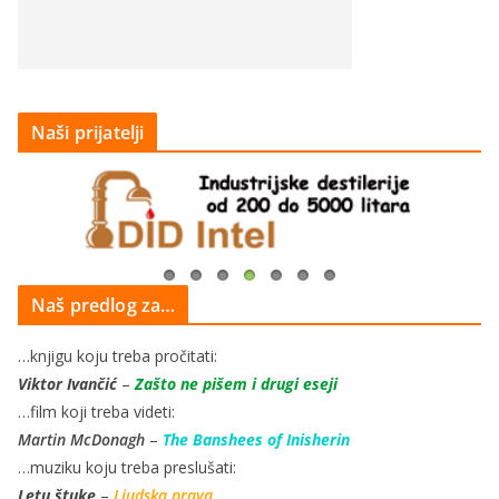
Naši prijatelji
Naš predlog za…
…knjigu koju treba pročitati:
Viktor Ivančić
–
Zašto ne pišem i drugi eseji
…film koji treba videti:
Martin McDonagh
–
The Banshees of Inisherin
…muziku koju treba preslušati:
Letu štuke
–
Ljudska prava