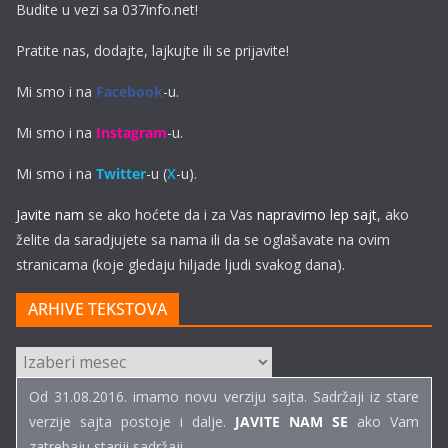
Budite u vezi sa 037info.net!
Pratite nas, dodajte, lajkujte ili se prijavite!
Mi smo i na
Facebook
-u.
Mi smo i na
Instagram
-u.
Mi smo i na
Twitter
-u (
X
-u).
Javite nam
se ako hoćete da i za Vas
napravimo lep sajt
, ako
želite da saradjujete sa nama ili da se oglašavate na ovim
stranicama (koje gledaju hiljade ljudi svakog dana).
ARHIVE TEKSTOVA
ARHIVE
TEKSTOVA
Od 31.08.2016. imamo novu verziju sajta. Sadržaji iz stare
verzije sajta postoje i dalje.
JAVITE NAM SE
ako Vam
zatrebaju stariji sadržaji...