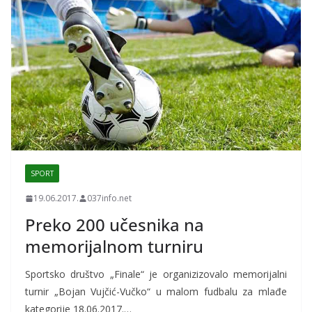
SPORT
19.06.2017.
037info.net
Preko 200 učesnika na
memorijalnom turniru
Sportsko društvo „Finale“ je organizizovalo memorijalni
turnir „Bojan Vujčić-Vučko“ u malom fudbalu za mlađe
kategorije 18.06.2017.…