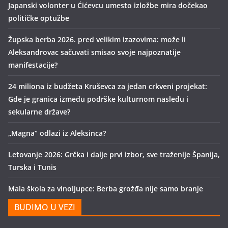
Japanski volonter u Ćićevcu umesto izložbe mira dočekao
političke optužbe
Župska berba 2026. pred velikim izazovima: može li
Aleksandrovac sačuvati smisao svoje najpoznatije
manifestacije?
24 miliona iz budžeta Kruševca za jedan crkveni projekat:
Gde je granica između podrške kulturnom nasleđu i
sekularne države?
„Magna“ odlazi iz Aleksinca?
Letovanje 2026: Grčka i dalje prvi izbor, sve traženije Španija,
Turska i Tunis
Mala škola za vinoljupce: Berba grožđa nije samo branje
BUDIMO U VEZI