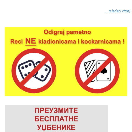
… (sledeći citat)