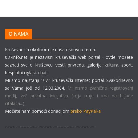
O NAMA
Kruševac sa okolinom je naša osnovna tema.
037info.net je nezavisni kruševački web portal - ovde možete
saznati sve o Kruševcu: vesti, privreda, galerija, kultura, sport,
besplatni oglasi, chat...
Mi smo najstariji "živi" kruševački Internet portal. Svakodnevno
sa Vama još od 12.03.2004.
Mi nismo zvanično registrovani
medij, već privatna inicijativa (koja traje i ima na hiljade
čitalaca...).
Možete nam pomoći donacijom
preko PayPal-a
----------------------------------------------------------