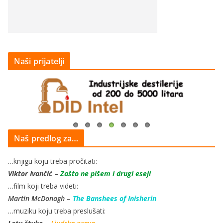
Naši prijatelji
Naš predlog za…
…knjigu koju treba pročitati:
Viktor Ivančić
–
Zašto ne pišem i drugi eseji
…film koji treba videti:
Martin McDonagh
–
The Banshees of Inisherin
…muziku koju treba preslušati: