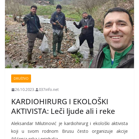
DRUŠTVO
26.10.2023.
037info.net
KARDIOHIRURG I EKOLOŠKI
AKTIVISTA: Leči ljude ali i reke
Aleksandar Milutinović je kardiohirurg i ekološki aktivista
koji u svom rodnom Brusu često organizuje akcije
čišćenja reka i priobalja.…