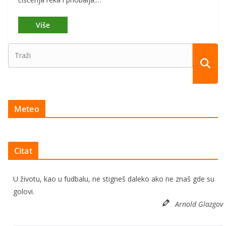
Meteo
Citat
U životu, kao u fudbalu, ne stigneš daleko ako ne znaš gde su
golovi.
Arnold Glazgov