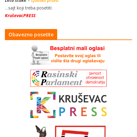
Letu štuke
–
Ljudska prava
…sajt koji treba posetiti:
KruševacPRESS
Obavezno posetite