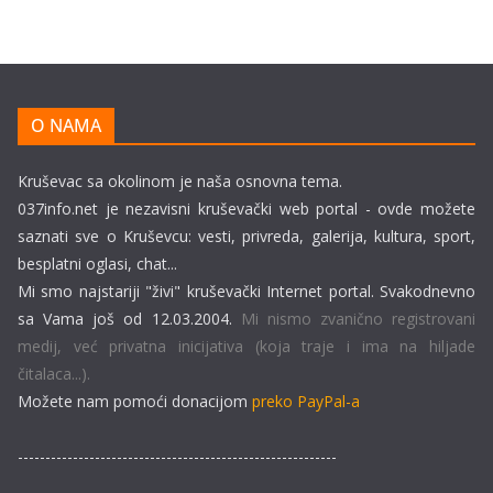
O NAMA
Kruševac sa okolinom je naša osnovna tema.
037info.net je nezavisni kruševački web portal - ovde možete
saznati sve o Kruševcu: vesti, privreda, galerija, kultura, sport,
besplatni oglasi, chat...
Mi smo najstariji "živi" kruševački Internet portal. Svakodnevno
sa Vama još od 12.03.2004.
Mi nismo zvanično registrovani
medij, već privatna inicijativa (koja traje i ima na hiljade
čitalaca...).
Možete nam pomoći donacijom
preko PayPal-a
----------------------------------------------------------