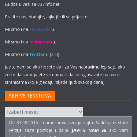
Budite u vezi sa 037info.net!
Pratite nas, dodajte, lajkujte ili se prijavite!
Mi smo i na
Facebook
-u.
Mi smo i na
Instagram
-u.
Mi smo i na
Twitter
-u (
X
-u).
Javite nam
se ako hoćete da i za Vas
napravimo lep sajt
, ako
želite da saradjujete sa nama ili da se oglašavate na ovim
stranicama (koje gledaju hiljade ljudi svakog dana).
ARHIVE TEKSTOVA
ARHIVE
TEKSTOVA
Od 31.08.2016. imamo novu verziju sajta. Sadržaji iz stare
verzije sajta postoje i dalje.
JAVITE NAM SE
ako Vam