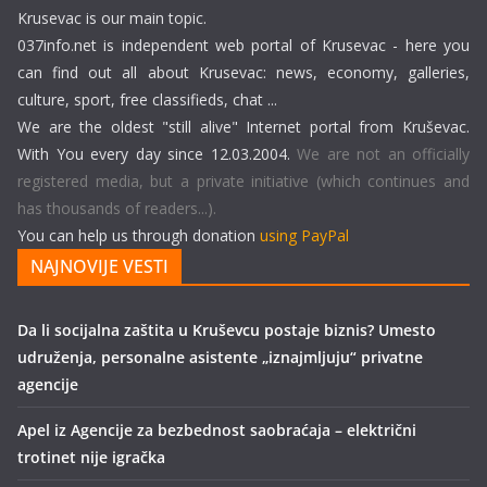
Krusevac is our main topic.
037info.net is independent web portal of Krusevac - here you
can find out all about Krusevac: news, economy, galleries,
culture, sport, free classifieds, chat ...
We are the oldest "still alive" Internet portal from Kruševac.
With You every day since 12.03.2004.
We are not an officially
registered media, but a private initiative (which continues and
has thousands of readers...).
You can help us through donation
using PayPal
NAJNOVIJE VESTI
Da li socijalna zaštita u Kruševcu postaje biznis? Umesto
udruženja, personalne asistente „iznajmljuju“ privatne
agencije
Apel iz Agencije za bezbednost saobraćaja – električni
trotinet nije igračka