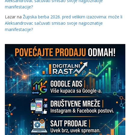
Aleksandrovac sačuvati smisao svoje najpoznatije
manifestacije?
Lazar
na
Župska berba 2026. pred velikim izazovima: može li
Aleksandrovac sačuvati smisao svoje najpoznatije
manifestacije?