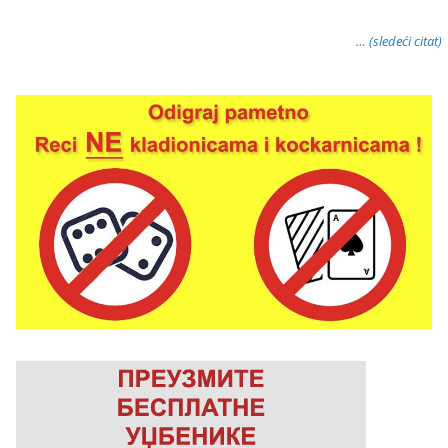
… (sledeći citat)