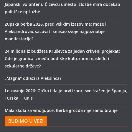
Japanski volonter u Ćićevcu umesto izložbe mira dočekao
političke optužbe
Župska berba 2026. pred velikim izazovima: može li
Aleksandrovac sačuvati smisao svoje najpoznatije
manifestacije?
24 miliona iz budžeta Kruševca za jedan crkveni projekat:
Gde je granica između podrške kulturnom nasleđu i
sekularne države?
„Magna“ odlazi iz Aleksinca?
Letovanje 2026: Grčka i dalje prvi izbor, sve traženije Španija,
Turska i Tunis
Mala škola za vinoljupce: Berba grožđa nije samo branje
BUDIMO U VEZI