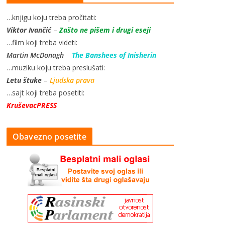
…knjigu koju treba pročitati:
Viktor Ivančić
–
Zašto ne pišem i drugi eseji
…film koji treba videti:
Martin McDonagh
–
The Banshees of Inisherin
…muziku koju treba preslušati:
Letu štuke
–
Ljudska prava
…sajt koji treba posetiti:
KruševacPRESS
Obavezno posetite