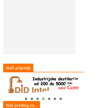
Naši prijatelji
Naš predlog za…