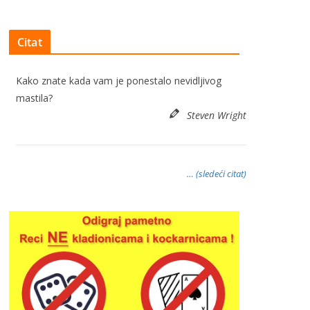
Citat
Kako znate kada vam je ponestalo nevidljivog
mastila?
Steven Wright
… (sledeći citat)