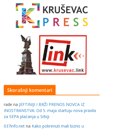
Skorašnji komentari
rade
na
JEFTINIJI I BRŽI PRENOS NOVCA IZ
INOSTRANSTVA: Od 5. maja startuju nova pravila
za SEPA plaćanja u Srbiji
037info.net
na
Kako pokrenuti mali biznis u