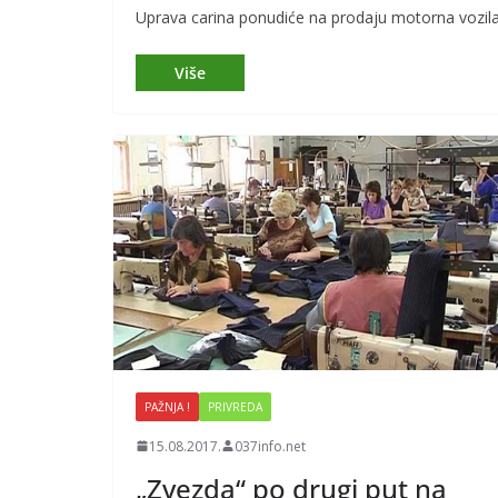
Uprava carina ponudiće na prodaju motorna vozila
PAŽNJA !
PRIVREDA
15.08.2017.
037info.net
„Zvezda“ po drugi put na