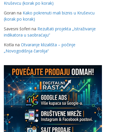
Kruševcu (korak po korak)
Goran
na
Kako pokrenuti mali biznis u Kruševcu
(korak po korak)
Savesni šoferi
na
Rezultati projekta „Istraživanje
indikatora u saobraćaju“
Kotla
na
Otvaranje klizališta – počinje
„Novogodišnja čarolija“