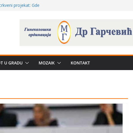
a: može li
poznatije
crkveni projekat: Gde
leđu i sekularne
ve traženije Španija,
žbe mira dočekao
OT U GRADU
MOZAIK
KONTAKT