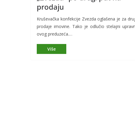
prodaju
Kruševačka konfekcije Zvezda oglašena je za dru
prodaje imovine. Tako je odlučio stelajni upravn
ovog preduzeća.…