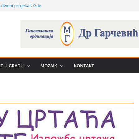
a: može li
poznatije
crkveni projekat: Gde
leđu i sekularne
ve traženije Španija,
žbe mira dočekao
OT U GRADU
MOZAIK
KONTAKT