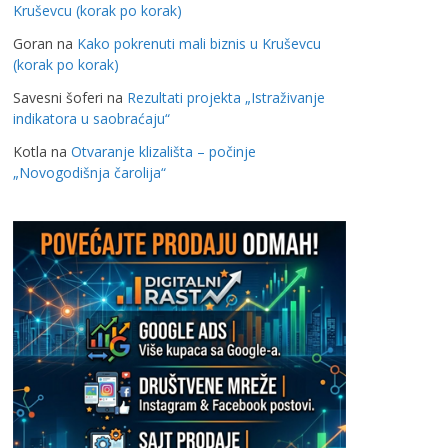
Kruševcu (korak po korak)
Goran
na
Kako pokrenuti mali biznis u Kruševcu
(korak po korak)
Savesni šoferi
na
Rezultati projekta „Istraživanje
indikatora u saobraćaju“
Kotla
na
Otvaranje klizališta – počinje
„Novogodišnja čarolija“