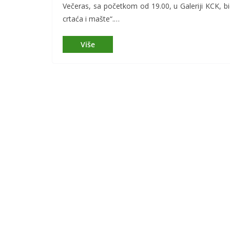
Večeras, sa početkom od 19.00, u Galeriji KCK, bi
crtaća i mašte“.…