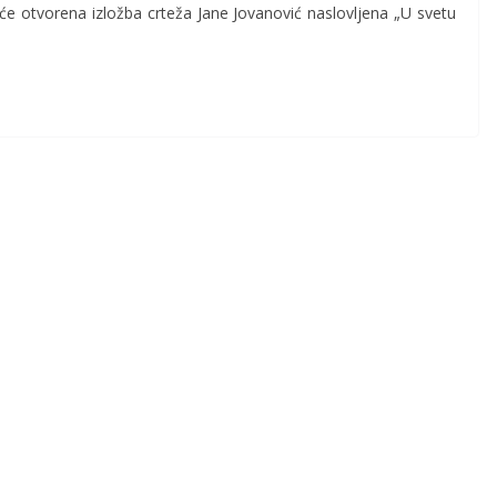
će otvorena izložba crteža Jane Jovanović naslovljena „U svetu