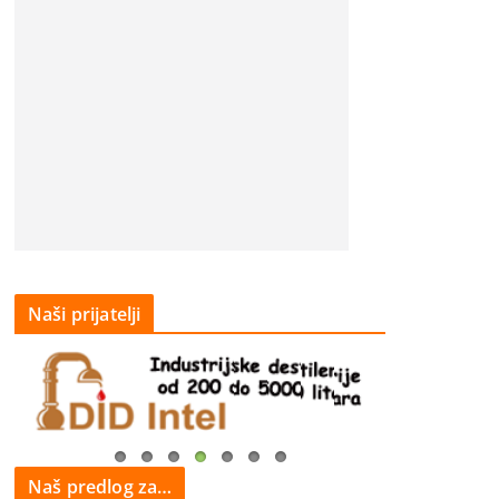
Naši prijatelji
Naš predlog za…