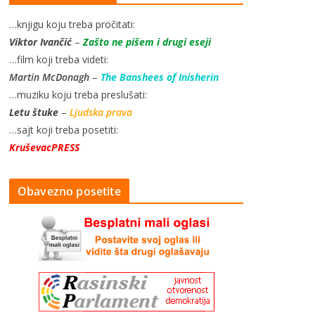
…knjigu koju treba pročitati:
Viktor Ivančić
–
Zašto ne pišem i drugi eseji
…film koji treba videti:
Martin McDonagh
–
The Banshees of Inisherin
…muziku koju treba preslušati:
Letu štuke
–
Ljudska prava
…sajt koji treba posetiti:
KruševacPRESS
Obavezno posetite