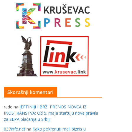
Skorašnji komentari
rade
na
JEFTINIJI I BRŽI PRENOS NOVCA IZ
INOSTRANSTVA: Od 5. maja startuju nova pravila
za SEPA plaćanja u Srbiji
037info.net
na
Kako pokrenuti mali biznis u