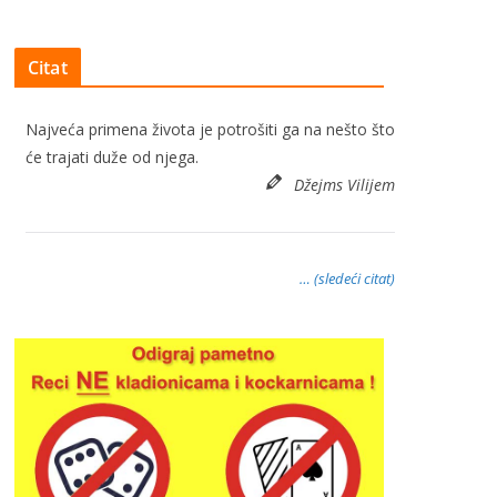
Citat
Najveća primena života je potrošiti ga na nešto što
će trajati duže od njega.
Džejms Vilijem
… (sledeći citat)