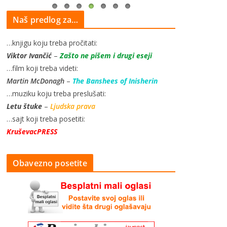
Naš predlog za…
…knjigu koju treba pročitati:
Viktor Ivančić
–
Zašto ne pišem i drugi eseji
…film koji treba videti:
Martin McDonagh
–
The Banshees of Inisherin
…muziku koju treba preslušati:
Letu štuke
–
Ljudska prava
…sajt koji treba posetiti:
KruševacPRESS
Obavezno posetite