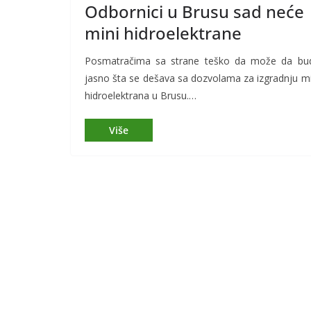
Odbornici u Brusu sad neće
mini hidroelektrane
Posmatračima sa strane teško da može da bu
jasno šta se dešava sa dozvolama za izgradnju mi
hidroelektrana u Brusu.…