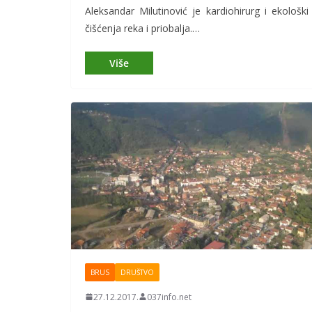
Aleksandar Milutinović je kardiohirurg i ekološ
čišćenja reka i priobalja.…
BRUS
DRUŠTVO
27.12.2017.
037info.net