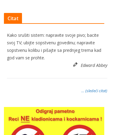
Citat
Kako srušiti sistem: napravite svoje pivo; bacite
svoj TV; ubijte sopstvenu govedinu; napravite
sopstvenu kolibu i pišajte sa prednjeg trema kad
god vam se prohte.
Edward Abbey
… (sledeći citat)