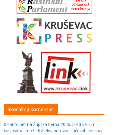
Skorašnji komentari
037info.net
na
Župska berba 2026. pred velikim
izazovima: može li Aleksandrovac sačuvati smisao