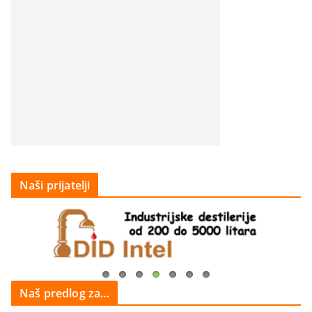
Naši prijatelji
Naš predlog za…