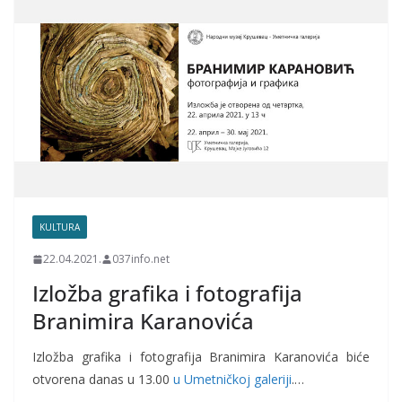
KULTURA
22.04.2021.
037info.net
Izložba grafika i fotografija
Branimira Karanovića
Izložba grafika i fotografija Branimira Karanovića biće
otvorena danas u 13.00
u Umetničkoj galeriji
.…