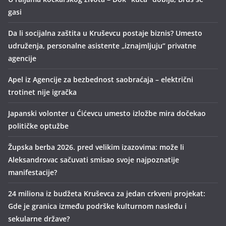
gasi
Da li socijalna zaštita u Kruševcu postaje biznis? Umesto
udruženja, personalne asistente „iznajmljuju“ privatne
agencije
Apel iz Agencije za bezbednost saobraćaja – električni
trotinet nije igračka
Japanski volonter u Ćićevcu umesto izložbe mira dočekao
političke optužbe
Župska berba 2026. pred velikim izazovima: može li
Aleksandrovac sačuvati smisao svoje najpoznatije
manifestacije?
24 miliona iz budžeta Kruševca za jedan crkveni projekat:
Gde je granica između podrške kulturnom nasleđu i
sekularne države?