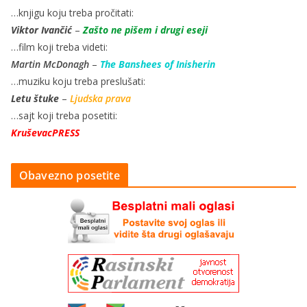
…knjigu koju treba pročitati:
Viktor Ivančić
–
Zašto ne pišem i drugi eseji
…film koji treba videti:
Martin McDonagh
–
The Banshees of Inisherin
…muziku koju treba preslušati:
Letu štuke
–
Ljudska prava
…sajt koji treba posetiti:
KruševacPRESS
Obavezno posetite