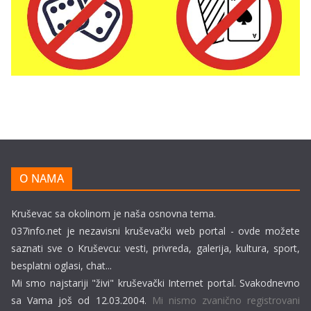
O NAMA
Kruševac sa okolinom je naša osnovna tema.
037info.net je nezavisni kruševački web portal - ovde možete
saznati sve o Kruševcu: vesti, privreda, galerija, kultura, sport,
besplatni oglasi, chat...
Mi smo najstariji "živi" kruševački Internet portal. Svakodnevno
sa Vama još od 12.03.2004.
Mi nismo zvanično registrovani