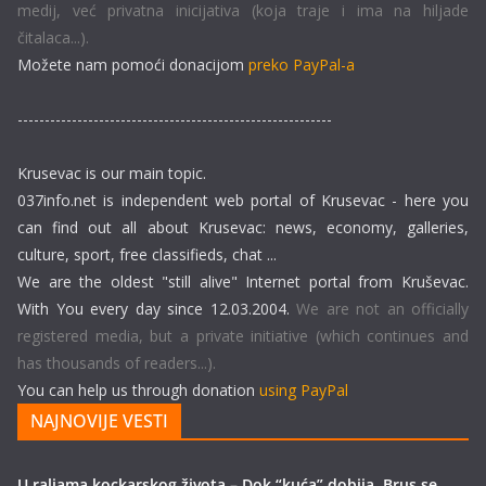
medij, već privatna inicijativa (koja traje i ima na hiljade
čitalaca...).
Možete nam pomoći donacijom
preko PayPal-a
----------------------------------------------------------
Krusevac is our main topic.
037info.net is independent web portal of Krusevac - here you
can find out all about Krusevac: news, economy, galleries,
culture, sport, free classifieds, chat ...
We are the oldest "still alive" Internet portal from Kruševac.
With You every day since 12.03.2004.
We are not an officially
registered media, but a private initiative (which continues and
has thousands of readers...).
You can help us through donation
using PayPal
NAJNOVIJE VESTI
U raljama kockarskog života – Dok “kuća” dobija, Brus se