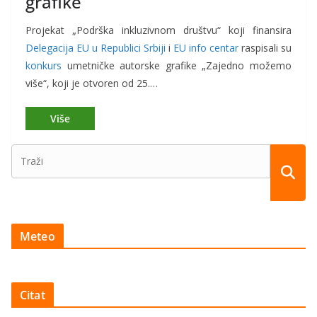
grafike
Projekat „Podrška inkluzivnom društvu“ koji finansira
Delegacija EU u Republici Srbiji
i
EU info centar
raspisali su
konkurs
umetničke autorske grafike „Zajedno možemo
više“, koji je otvoren od 25.…
Meteo
Citat