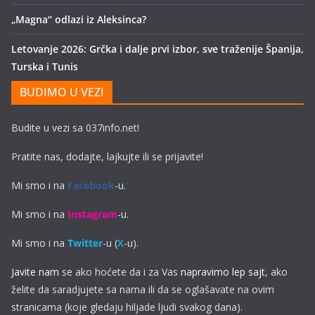
„Magna“ odlazi iz Aleksinca?
Letovanje 2026: Grčka i dalje prvi izbor, sve traženije Španija,
Turska i Tunis
BUDIMO U VEZI
Budite u vezi sa 037info.net!
Pratite nas, dodajte, lajkujte ili se prijavite!
Mi smo i na
Facebook
-u.
Mi smo i na
Instagram
-u.
Mi smo i na
Twitter
-u (
X
-u).
Javite nam
se ako hoćete da i za Vas
napravimo lep sajt
, ako
želite da saradjujete sa nama ili da se oglašavate na ovim
stranicama (koje gledaju hiljade ljudi svakog dana).