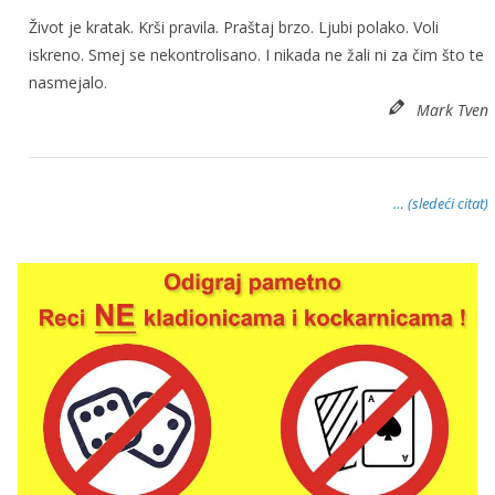
Život je kratak. Krši pravila. Praštaj brzo. Ljubi polako. Voli
iskreno. Smej se nekontrolisano. I nikada ne žali ni za čim što te
nasmejalo.
Mark Tven
… (sledeći citat)