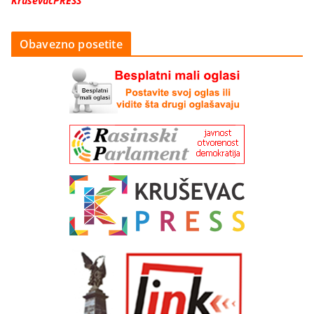
KruševacPRESS
Obavezno posetite