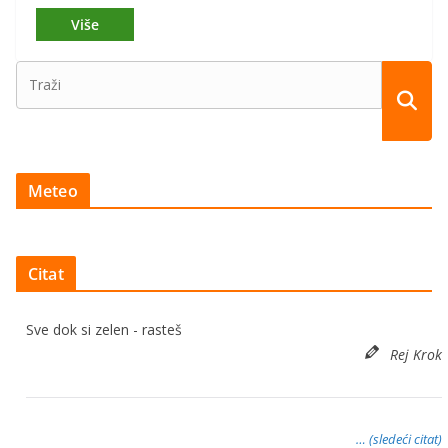
Meteo
Citat
Sve dok si zelen - rasteš
Rej Krok
… (sledeći citat)