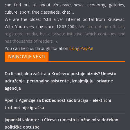
can find out all about Krusevac: news, economy, galleries,
culture, sport, free classifieds, chat ...
We are the oldest "still alive" Internet portal from Kruševac.
With You every day since 12.03.2004.
We are not an officially
registered media, but a private initiative (which continues and
has thousands of readers...).
You can help us through donation
using PayPal
NAJNOVIJE VESTI
Da li socijalna zaštita u Kruševcu postaje biznis? Umesto
udruženja, personalne asistente „iznajmljuju“ privatne
agencije
Apel iz Agencije za bezbednost saobraćaja – električni
trotinet nije igračka
Japanski volonter u Ćićevcu umesto izložbe mira dočekao
političke optužbe