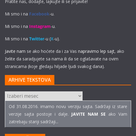
Pratite nas, dodajte, lajkujte ili se prijavite!
Mi smo i na
Facebook
-u.
Mi smo i na
Instagram
-u.
Mi smo i na
Twitter
-u (
X
-u).
Javite nam
se ako hoćete da i za Vas
napravimo lep sajt
, ako
želite da saradjujete sa nama ili da se oglašavate na ovim
stranicama (koje gledaju hiljade ljudi svakog dana).
ARHIVE TEKSTOVA
ARHIVE
TEKSTOVA
Od 31.08.2016. imamo novu verziju sajta. Sadržaji iz stare
verzije sajta postoje i dalje.
JAVITE NAM SE
ako Vam
zatrebaju stariji sadržaji...