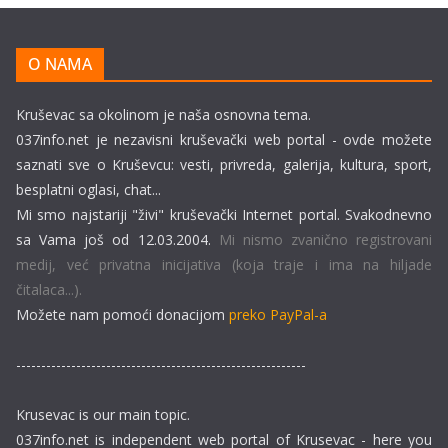
O NAMA
Kruševac sa okolinom je naša osnovna tema.
037info.net je nezavisni kruševački web portal - ovde možete
saznati sve o Kruševcu: vesti, privreda, galerija, kultura, sport,
besplatni oglasi, chat...
Mi smo najstariji "živi" kruševački Internet portal. Svakodnevno
sa Vama još od 12.03.2004.
Mi nismo zvanično registrovani
medij, već privatna inicijativa (koja traje i ima na hiljade
čitalaca...).
Možete nam pomoći donacijom
preko PayPal-a
----------------------------------------------------------
Krusevac is our main topic.
037info.net is independent web portal of Krusevac - here you