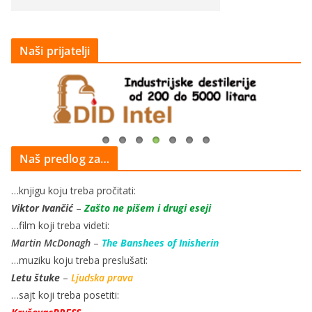
Naši prijatelji
Naš predlog za…
…knjigu koju treba pročitati:
Viktor Ivančić
–
Zašto ne pišem i drugi eseji
…film koji treba videti:
Martin McDonagh
–
The Banshees of Inisherin
…muziku koju treba preslušati:
Letu štuke
–
Ljudska prava
…sajt koji treba posetiti: