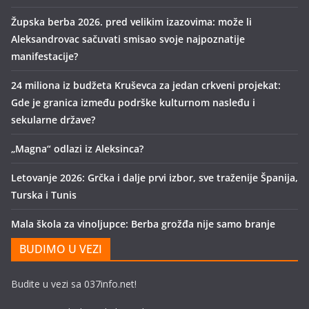
Župska berba 2026. pred velikim izazovima: može li
Aleksandrovac sačuvati smisao svoje najpoznatije
manifestacije?
24 miliona iz budžeta Kruševca za jedan crkveni projekat:
Gde je granica između podrške kulturnom nasleđu i
sekularne države?
„Magna“ odlazi iz Aleksinca?
Letovanje 2026: Grčka i dalje prvi izbor, sve traženije Španija,
Turska i Tunis
Mala škola za vinoljupce: Berba grožđa nije samo branje
BUDIMO U VEZI
Budite u vezi sa 037info.net!