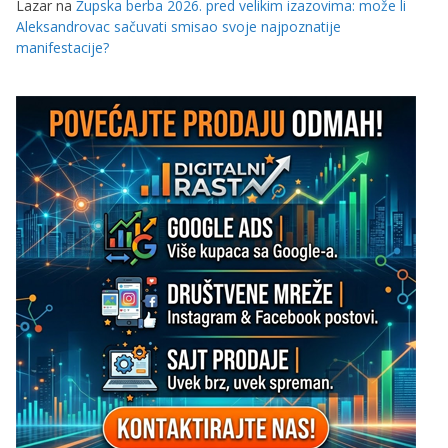
Lazar
na
Župska berba 2026. pred velikim izazovima: može li
Aleksandrovac sačuvati smisao svoje najpoznatije
manifestacije?