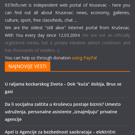
037info.net is independent web portal of Krusevac - here you
can find out all about Krusevac: news, economy, galleries,
culture, sport, free classifieds, chat ...
We are the oldest "still alive" Internet portal from Kruševac.
With You every day since 12.03.2004.
We are not an officially
registered media, but a private initiative (which continues and
has thousands of readers...).
You can help us through donation
using PayPal
NAJNOVIJE VESTI
U raljama kockarskog života – Dok “kuća” dobija, Brus se
gasi
Da li socijalna zaštita u Kruševcu postaje biznis? Umesto
udruženja, personalne asistente „iznajmljuju“ privatne
agencije
Apel iz Agencije za bezbednost saobraćaja – električni