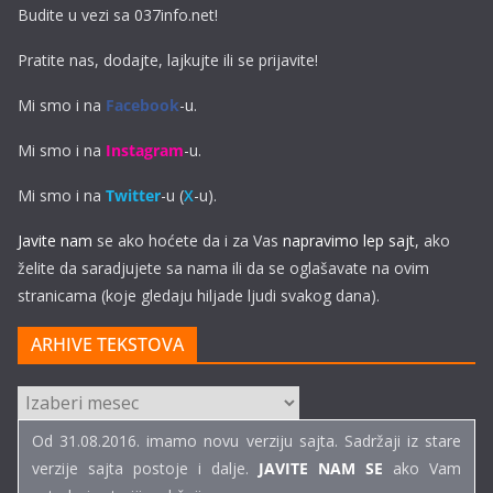
Budite u vezi sa 037info.net!
Pratite nas, dodajte, lajkujte ili se prijavite!
Mi smo i na
Facebook
-u.
Mi smo i na
Instagram
-u.
Mi smo i na
Twitter
-u (
X
-u).
Javite nam
se ako hoćete da i za Vas
napravimo lep sajt
, ako
želite da saradjujete sa nama ili da se oglašavate na ovim
stranicama (koje gledaju hiljade ljudi svakog dana).
ARHIVE TEKSTOVA
ARHIVE
TEKSTOVA
Od 31.08.2016. imamo novu verziju sajta. Sadržaji iz stare
verzije sajta postoje i dalje.
JAVITE NAM SE
ako Vam