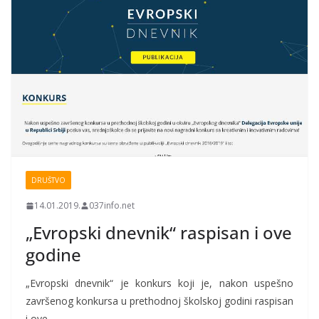
DRUŠTVO
14.01.2019.
037info.net
„Evropski dnevnik“ raspisan i ove
godine
„Evropski dnevnik“ je konkurs koji je, nakon uspešno
završenog konkursa u prethodnoj školskoj godini raspisan
i ove.…