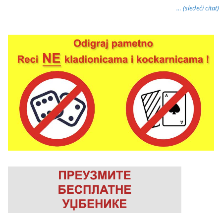
… (sledeći citat)