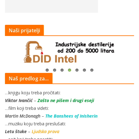
Naši prijatelji
Naš predlog za…
…knjigu koju treba pročitati:
Viktor Ivančić
–
Zašto ne pišem i drugi eseji
…film koji treba videti:
Martin McDonagh
–
The Banshees of Inisherin
…muziku koju treba preslušati:
Letu štuke
–
Ljudska prava