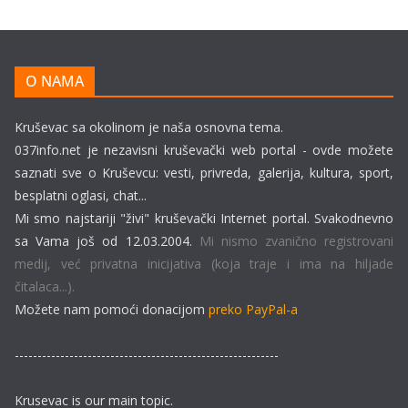
O NAMA
Kruševac sa okolinom je naša osnovna tema.
037info.net je nezavisni kruševački web portal - ovde možete
saznati sve o Kruševcu: vesti, privreda, galerija, kultura, sport,
besplatni oglasi, chat...
Mi smo najstariji "živi" kruševački Internet portal. Svakodnevno
sa Vama još od 12.03.2004.
Mi nismo zvanično registrovani
medij, već privatna inicijativa (koja traje i ima na hiljade
čitalaca...).
Možete nam pomoći donacijom
preko PayPal-a
----------------------------------------------------------
Krusevac is our main topic.