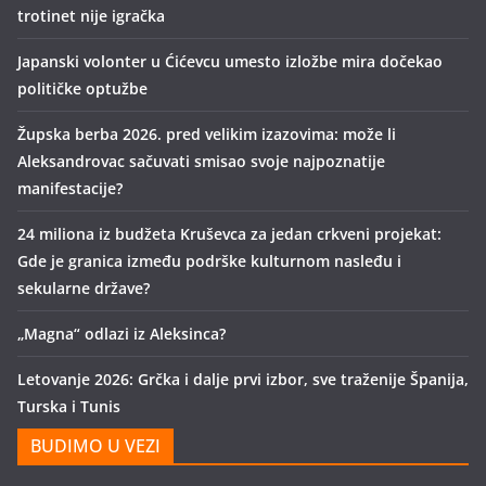
trotinet nije igračka
Japanski volonter u Ćićevcu umesto izložbe mira dočekao
političke optužbe
Župska berba 2026. pred velikim izazovima: može li
Aleksandrovac sačuvati smisao svoje najpoznatije
manifestacije?
24 miliona iz budžeta Kruševca za jedan crkveni projekat:
Gde je granica između podrške kulturnom nasleđu i
sekularne države?
„Magna“ odlazi iz Aleksinca?
Letovanje 2026: Grčka i dalje prvi izbor, sve traženije Španija,
Turska i Tunis
BUDIMO U VEZI