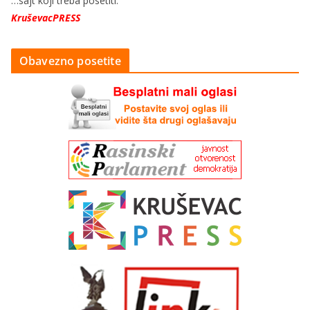
…sajt koji treba posetiti:
KruševacPRESS
Obavezno posetite