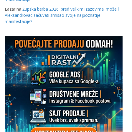
Lazar
na
Župska berba 2026. pred velikim izazovima: može li
Aleksandrovac sačuvati smisao svoje najpoznatije
manifestacije?