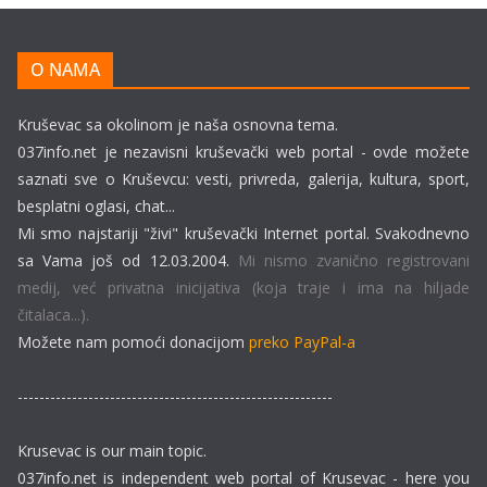
O NAMA
Kruševac sa okolinom je naša osnovna tema.
037info.net je nezavisni kruševački web portal - ovde možete
saznati sve o Kruševcu: vesti, privreda, galerija, kultura, sport,
besplatni oglasi, chat...
Mi smo najstariji "živi" kruševački Internet portal. Svakodnevno
sa Vama još od 12.03.2004.
Mi nismo zvanično registrovani
medij, već privatna inicijativa (koja traje i ima na hiljade
čitalaca...).
Možete nam pomoći donacijom
preko PayPal-a
----------------------------------------------------------
Krusevac is our main topic.
037info.net is independent web portal of Krusevac - here you