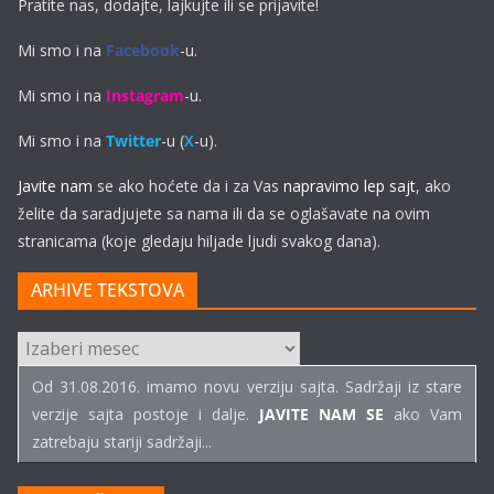
Pratite nas, dodajte, lajkujte ili se prijavite!
Mi smo i na
Facebook
-u.
Mi smo i na
Instagram
-u.
Mi smo i na
Twitter
-u (
X
-u).
Javite nam
se ako hoćete da i za Vas
napravimo lep sajt
, ako
želite da saradjujete sa nama ili da se oglašavate na ovim
stranicama (koje gledaju hiljade ljudi svakog dana).
ARHIVE TEKSTOVA
ARHIVE
TEKSTOVA
Od 31.08.2016. imamo novu verziju sajta. Sadržaji iz stare
verzije sajta postoje i dalje.
JAVITE NAM SE
ako Vam
zatrebaju stariji sadržaji...