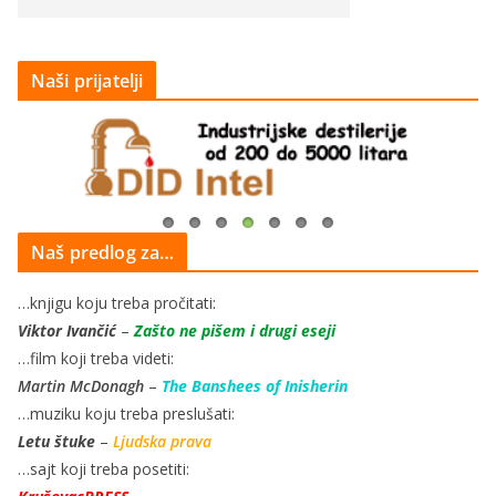
Naši prijatelji
Naš predlog za…
…knjigu koju treba pročitati:
Viktor Ivančić
–
Zašto ne pišem i drugi eseji
…film koji treba videti:
Martin McDonagh
–
The Banshees of Inisherin
…muziku koju treba preslušati:
Letu štuke
–
Ljudska prava
…sajt koji treba posetiti: