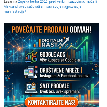
Lazar
na
Župska berba 2026. pred velikim izazovima: može li
Aleksandrovac sačuvati smisao svoje najpoznatije
manifestacije?