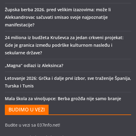
Župska berba 2026. pred velikim izazovima: može li
Aleksandrovac sačuvati smisao svoje najpoznatije
manifestacije?
24 miliona iz budžeta Kruševca za jedan crkveni projekat:
Gde je granica između podrške kulturnom nasleđu i
sekularne države?
„Magna“ odlazi iz Aleksinca?
Letovanje 2026: Grčka i dalje prvi izbor, sve traženije Španija,
Turska i Tunis
Mala škola za vinoljupce: Berba grožđa nije samo branje
BUDIMO U VEZI
Budite u vezi sa 037info.net!