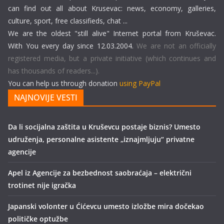
can find out all about Krusevac: news, economy, galleries,
culture, sport, free classifieds, chat ...
We are the oldest "still alive" Internet portal from Kruševac.
With You every day since 12.03.2004.
We are not an officially
registered media, but a private initiative (which continues and
has thousands of readers...).
You can help us through donation
using PayPal
NAJNOVIJE VESTI
Da li socijalna zaštita u Kruševcu postaje biznis? Umesto
udruženja, personalne asistente „iznajmljuju“ privatne
agencije
Apel iz Agencije za bezbednost saobraćaja – električni
trotinet nije igračka
Japanski volonter u Ćićevcu umesto izložbe mira dočekao
političke optužbe