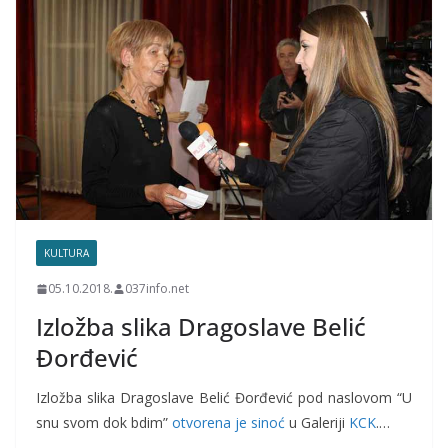
KULTURA
05.10.2018.
037info.net
Izložba slika Dragoslave Belić
Đorđević
Izložba slika Dragoslave Belić Đorđević pod naslovom “U
snu svom dok bdim”
otvorena je sinoć
u Galeriji
KCK
.…