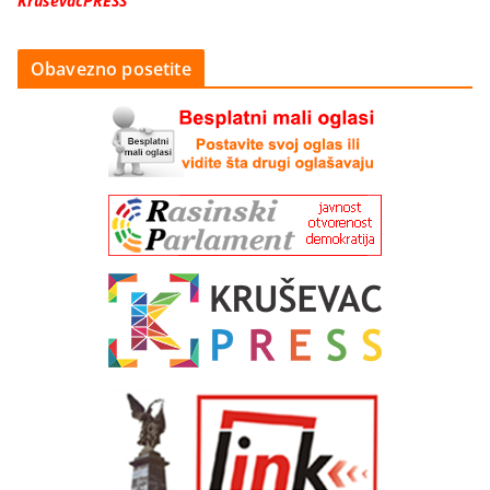
KruševacPRESS
Obavezno posetite