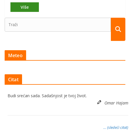
Meteo
Citat
Budi srećan sada. Sadašnjost je tvoj život.
Omar Hajam
… (sledeći citat)