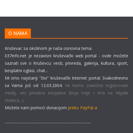
O NAMA
Kruševac sa okolinom je naša osnovna tema.
037info.net je nezavisni kruševački web portal - ovde možete
saznati sve o Kruševcu: vesti, privreda, galerija, kultura, sport,
besplatni oglasi, chat...
Mi smo najstariji "živi" kruševački Internet portal. Svakodnevno
sa Vama još od 12.03.2004.
Mi nismo zvanično registrovani
medij, već privatna inicijativa (koja traje i ima na hiljade
čitalaca...).
Možete nam pomoći donacijom
preko PayPal-a
----------------------------------------------------------