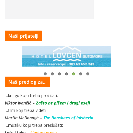
Naši prijatelji
Naš predlog za…
…knjigu koju treba pročitati:
Viktor Ivančić
–
Zašto ne pišem i drugi eseji
…film koji treba videti:
Martin McDonagh
–
The Banshees of Inisherin
…muziku koju treba preslušati:
Letu štuke
–
Ljudska prava