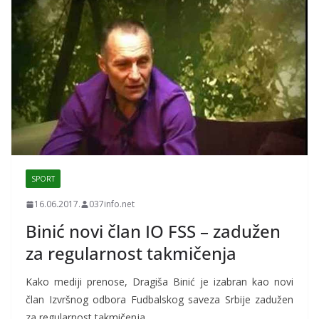
SPORT
16.06.2017.
037info.net
Binić novi član IO FSS – zadužen
za regularnost takmičenja
Kako mediji prenose, Dragiša Binić je izabran kao novi
član Izvršnog odbora Fudbalskog saveza Srbije zadužen
za regularnost takmičenja.…