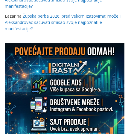
manifestacije?
Lazar
na
Župska berba 2026. pred velikim izazovima: može li
Aleksandrovac sačuvati smisao svoje najpoznatije
manifestacije?