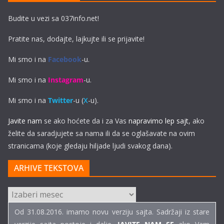
Budite u vezi sa 037info.net!
Pratite nas, dodajte, lajkujte ili se prijavite!
Mi smo i na
Facebook
-u.
Mi smo i na
Instagram
-u.
Mi smo i na
Twitter
-u (
X
-u).
Javite nam
se ako hoćete da i za Vas
napravimo lep sajt
, ako
želite da saradjujete sa nama ili da se oglašavate na ovim
stranicama (koje gledaju hiljade ljudi svakog dana).
ARHIVE TEKSTOVA
ARHIVE
TEKSTOVA
Od 31.08.2016. imamo novu verziju sajta. Sadržaji iz stare