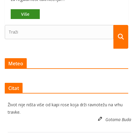
Meteo
Citat
Život nije ništa više od kapi rose koja drži ravnotežu na vrhu
travke.
Gotama Buda