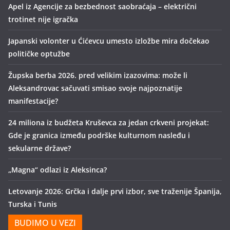
Apel iz Agencije za bezbednost saobraćaja – električni
trotinet nije igračka
Japanski volonter u Ćićevcu umesto izložbe mira dočekao
političke optužbe
Župska berba 2026. pred velikim izazovima: može li
Aleksandrovac sačuvati smisao svoje najpoznatije
manifestacije?
24 miliona iz budžeta Kruševca za jedan crkveni projekat:
Gde je granica između podrške kulturnom nasleđu i
sekularne države?
„Magna“ odlazi iz Aleksinca?
Letovanje 2026: Grčka i dalje prvi izbor, sve traženije Španija,
Turska i Tunis
BUDIMO U VEZI