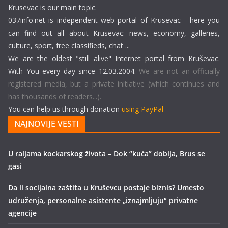
Krusevac is our main topic.
037info.net is independent web portal of Krusevac - here you
can find out all about Krusevac: news, economy, galleries,
culture, sport, free classifieds, chat ...
We are the oldest "still alive" Internet portal from Kruševac.
With You every day since 12.03.2004.
We are not an officially
registered media, but a private initiative (which continues and
has thousands of readers...).
You can help us through donation
using PayPal
NAJNOVIJE VESTI
U raljama kockarskog života – Dok “kuća” dobija, Brus se
gasi
Da li socijalna zaštita u Kruševcu postaje biznis? Umesto
udruženja, personalne asistente „iznajmljuju“ privatne
agencije