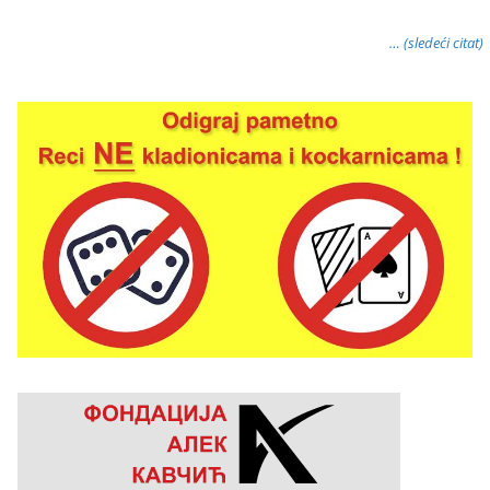
… (sledeći citat)