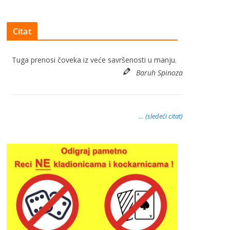
Citat
Tuga prenosi čoveka iz veće savršenosti u manju.
Baruh Spinoza
… (sledeći citat)