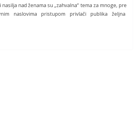
i nasilja nad ženama su „zahvalna“ tema za mnoge, pre
vnim naslovima pristupom privlači publika željna