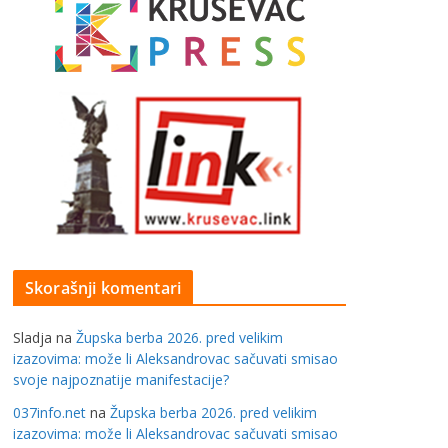
Skorašnji komentari
Sladja
na
Župska berba 2026. pred velikim
izazovima: može li Aleksandrovac sačuvati smisao
svoje najpoznatije manifestacije?
037info.net
na
Župska berba 2026. pred velikim
izazovima: može li Aleksandrovac sačuvati smisao