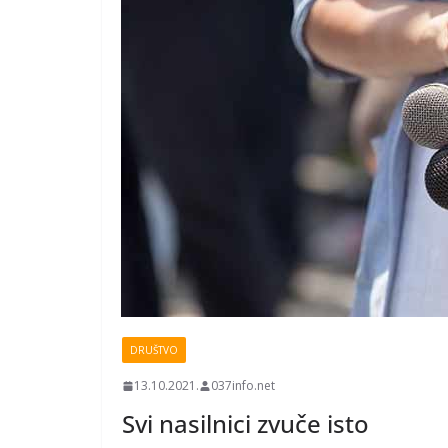
DRUŠTVO
13.10.2021.
037info.net
Svi nasilnici zvuče isto