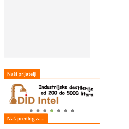
Naši prijatelji
Naš predlog za…