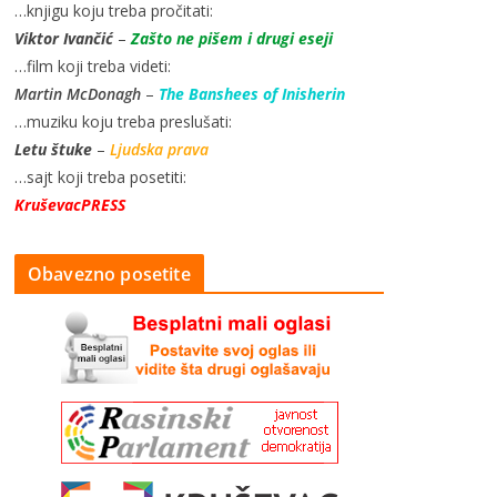
…knjigu koju treba pročitati:
Viktor Ivančić
–
Zašto ne pišem i drugi eseji
…film koji treba videti:
Martin McDonagh
–
The Banshees of Inisherin
…muziku koju treba preslušati:
Letu štuke
–
Ljudska prava
…sajt koji treba posetiti:
KruševacPRESS
Obavezno posetite