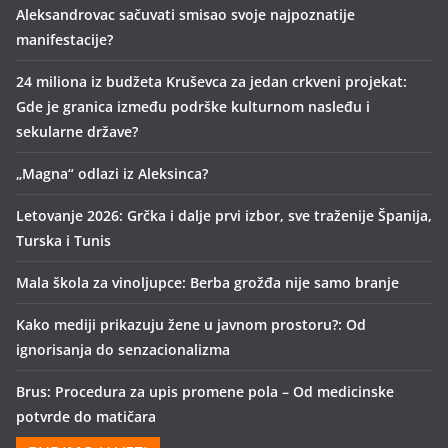
Aleksandrovac sačuvati smisao svoje najpoznatije
manifestacije?
24 miliona iz budžeta Kruševca za jedan crkveni projekat:
Gde je granica između podrške kulturnom nasleđu i
sekularne države?
„Magna“ odlazi iz Aleksinca?
Letovanje 2026: Grčka i dalje prvi izbor, sve traženije Španija,
Turska i Tunis
Mala škola za vinoljupce: Berba grožđa nije samo branje
Kako mediji prikazuju žene u javnom prostoru?: Od
ignorisanja do senzacionalizma
Brus: Procedura za upis promene pola – Od medicinske
potvrde do matičara