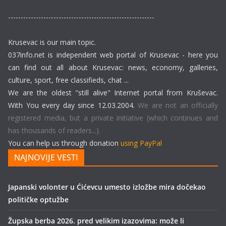
----------------------------------------------------------
Krusevac is our main topic.
037info.net is independent web portal of Krusevac - here you
can find out all about Krusevac: news, economy, galleries,
culture, sport, free classifieds, chat ...
We are the oldest "still alive" Internet portal from Kruševac.
With You every day since 12.03.2004.
We are not an officially
registered media, but a private initiative (which continues and
has thousands of readers...).
You can help us through donation
using PayPal
NAJNOVIJE VESTI
Japanski volonter u Ćićevcu umesto izložbe mira dočekao
političke optužbe
Župska berba 2026. pred velikim izazovima: može li