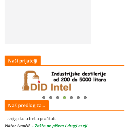
Naši prijatelji
Naš predlog za…
…knjigu koju treba pročitati:
Viktor Ivančić
–
Zašto ne pišem i drugi eseji