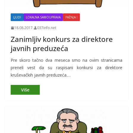
LJUDI
LOKALNA SAMOUPRAVA
PAŽNJA !
18.08.2017.
037info.net
Zanimljiv konkurs za direktore
javnih preduzeća
Pre skoro tačno dva meseca smo na ovim stranicama
preneli vest da su raspisani konkursi za direktore
kruševačkih javnih preduzeća.…