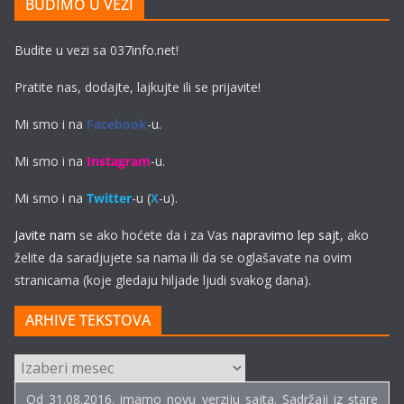
BUDIMO U VEZI
Budite u vezi sa 037info.net!
Pratite nas, dodajte, lajkujte ili se prijavite!
Mi smo i na
Facebook
-u.
Mi smo i na
Instagram
-u.
Mi smo i na
Twitter
-u (
X
-u).
Javite nam
se ako hoćete da i za Vas
napravimo lep sajt
, ako
želite da saradjujete sa nama ili da se oglašavate na ovim
stranicama (koje gledaju hiljade ljudi svakog dana).
ARHIVE TEKSTOVA
ARHIVE
TEKSTOVA
Od 31.08.2016. imamo novu verziju sajta. Sadržaji iz stare