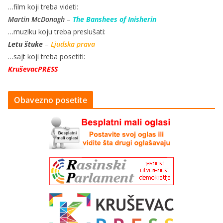
…film koji treba videti:
Martin McDonagh
–
The Banshees of Inisherin
…muziku koju treba preslušati:
Letu štuke
–
Ljudska prava
…sajt koji treba posetiti:
KruševacPRESS
Obavezno posetite