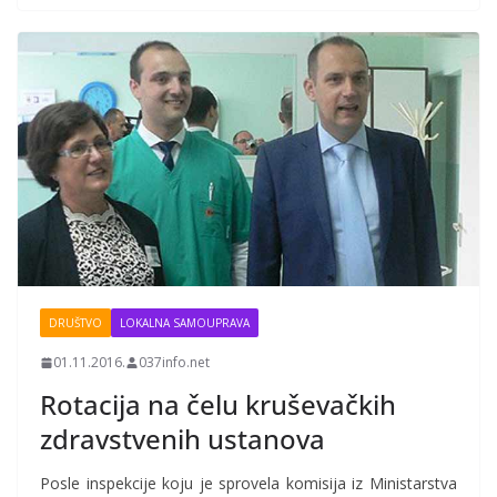
DRUŠTVO
LOKALNA SAMOUPRAVA
01.11.2016.
037info.net
Rotacija na čelu kruševačkih
zdravstvenih ustanova
Posle inspekcije koju je sprovela komisija iz Ministarstva