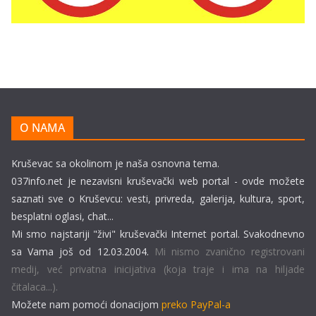
O NAMA
Kruševac sa okolinom je naša osnovna tema.
037info.net je nezavisni kruševački web portal - ovde možete
saznati sve o Kruševcu: vesti, privreda, galerija, kultura, sport,
besplatni oglasi, chat...
Mi smo najstariji "živi" kruševački Internet portal. Svakodnevno
sa Vama još od 12.03.2004.
Mi nismo zvanično registrovani
medij, već privatna inicijativa (koja traje i ima na hiljade
čitalaca...).
Možete nam pomoći donacijom
preko PayPal-a