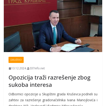
DRUŠTVO
13.12.2024.
037info.net
Opozicija traži razrešenje zbog
sukoba interesa
Odbornici opozicije u Skupštini grada Kruševca podneli su
zahtev za razrešenje gradonačelnika Ivana Manojlovića i
direktora JKP „Vodovod“ Vladimira Milosavljevića.