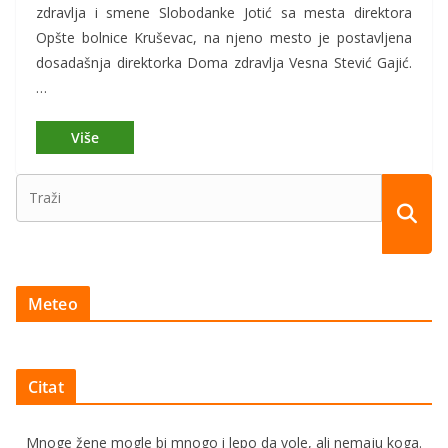
zdravlja i smene Slobodanke Jotić sa mesta direktora
Opšte bolnice Kruševac, na njeno mesto je postavljena
dosadašnja direktorka Doma zdravlja Vesna Stević Gajić.
…
Meteo
Citat
Mnoge žene mogle bi mnogo i lepo da vole, ali nemaju koga.