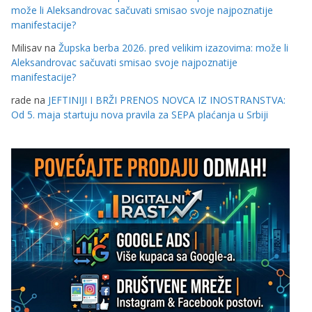
može li Aleksandrovac sačuvati smisao svoje najpoznatije
manifestacije?
Milisav
na
Župska berba 2026. pred velikim izazovima: može li
Aleksandrovac sačuvati smisao svoje najpoznatije
manifestacije?
rade
na
JEFTINIJI I BRŽI PRENOS NOVCA IZ INOSTRANSTVA:
Od 5. maja startuju nova pravila za SEPA plaćanja u Srbiji