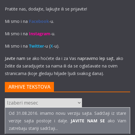
Pratite nas, dodajte, lajkujte ili se prijavite!
Mi smo i na
Facebook
-u.
Mi smo i na
Instagram
-u.
Mi smo i na
Twitter
-u (
X
-u).
Javite nam
se ako hoćete da i za Vas
napravimo lep sajt
, ako
želite da saradjujete sa nama ili da se oglašavate na ovim
stranicama (koje gledaju hiljade ljudi svakog dana).
ARHIVE TEKSTOVA
ARHIVE
TEKSTOVA
Od 31.08.2016. imamo novu verziju sajta. Sadržaji iz stare
verzije sajta postoje i dalje.
JAVITE NAM SE
ako Vam
zatrebaju stariji sadržaji...