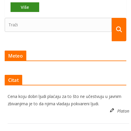
Meteo
Citat
Cena koju dobri ljudi plaćaju za to što ne učestvuju u javnim
zbivanjima je to da njima vladaju pokvareni ljudi.
Platon