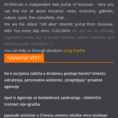
037info.net is independent web portal of Krusevac - here you
can find out all about Krusevac: news, economy, galleries,
culture, sport, free classifieds, chat ...
We are the oldest "still alive" Internet portal from Kruševac.
With You every day since 12.03.2004.
We are not an officially
registered media, but a private initiative (which continues and
has thousands of readers...).
You can help us through donation
using PayPal
NAJNOVIJE VESTI
Da li socijalna zaštita u Kruševcu postaje biznis? Umesto
udruženja, personalne asistente „iznajmljuju“ privatne
agencije
Apel iz Agencije za bezbednost saobraćaja – električni
trotinet nije igračka
Japanski volonter u Ćićevcu umesto izložbe mira dočekao