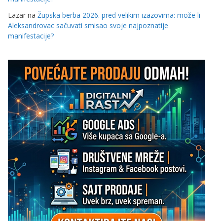
Lazar
na
Župska berba 2026. pred velikim izazovima: može li
Aleksandrovac sačuvati smisao svoje najpoznatije
manifestacije?