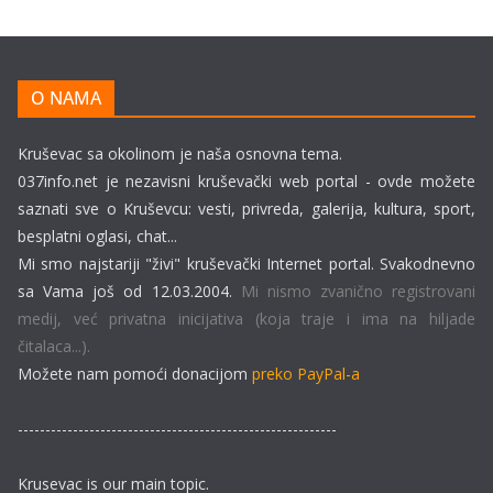
O NAMA
Kruševac sa okolinom je naša osnovna tema.
037info.net je nezavisni kruševački web portal - ovde možete
saznati sve o Kruševcu: vesti, privreda, galerija, kultura, sport,
besplatni oglasi, chat...
Mi smo najstariji "živi" kruševački Internet portal. Svakodnevno
sa Vama još od 12.03.2004.
Mi nismo zvanično registrovani
medij, već privatna inicijativa (koja traje i ima na hiljade
čitalaca...).
Možete nam pomoći donacijom
preko PayPal-a
----------------------------------------------------------
Krusevac is our main topic.