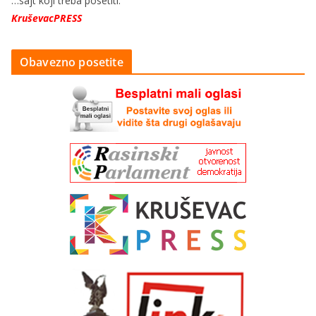
…sajt koji treba posetiti:
KruševacPRESS
Obavezno posetite