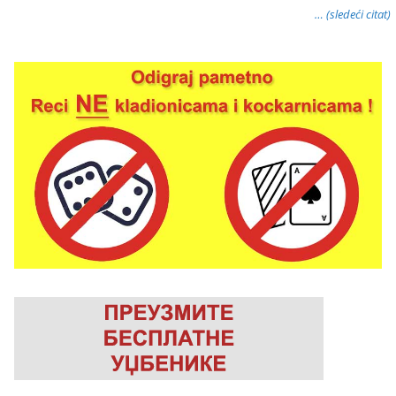
… (sledeći citat)