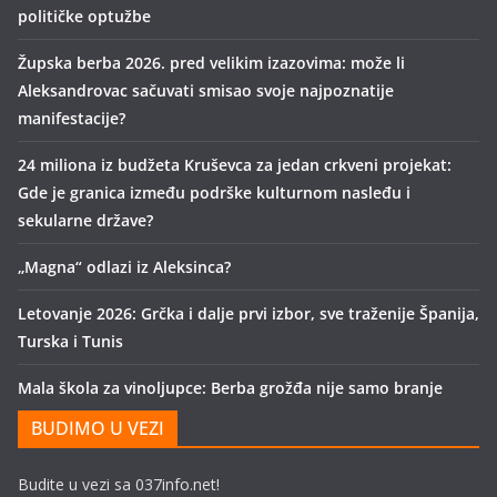
političke optužbe
Župska berba 2026. pred velikim izazovima: može li
Aleksandrovac sačuvati smisao svoje najpoznatije
manifestacije?
24 miliona iz budžeta Kruševca za jedan crkveni projekat:
Gde je granica između podrške kulturnom nasleđu i
sekularne države?
„Magna“ odlazi iz Aleksinca?
Letovanje 2026: Grčka i dalje prvi izbor, sve traženije Španija,
Turska i Tunis
Mala škola za vinoljupce: Berba grožđa nije samo branje
BUDIMO U VEZI
Budite u vezi sa 037info.net!