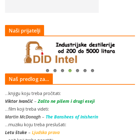
Naši prijatelji
Naš predlog za…
…knjigu koju treba pročitati:
Viktor Ivančić
–
Zašto ne pišem i drugi eseji
…film koji treba videti:
Martin McDonagh
–
The Banshees of Inisherin
…muziku koju treba preslušati:
Letu štuke
–
Ljudska prava