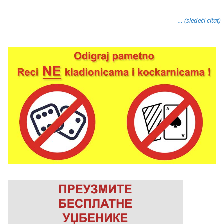
… (sledeći citat)