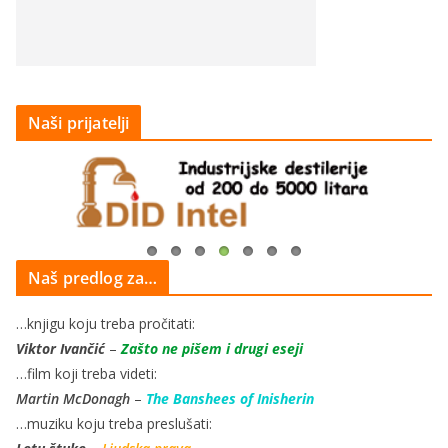
Naši prijatelji
Naš predlog za…
…knjigu koju treba pročitati:
Viktor Ivančić
–
Zašto ne pišem i drugi eseji
…film koji treba videti:
Martin McDonagh
–
The Banshees of Inisherin
…muziku koju treba preslušati: