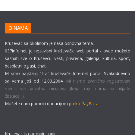
O NAMA
Kruševac sa okolinom je naša osnovna tema.
037info.net je nezavisni kruševački web portal - ovde možete
saznati sve o Kruševcu: vesti, privreda, galerija, kultura, sport,
besplatni oglasi, chat...
Mi smo najstariji "živi" kruševački Internet portal. Svakodnevno
sa Vama još od 12.03.2004.
Mi nismo zvanično registrovani
medij, već privatna inicijativa (koja traje i ima na hiljade
čitalaca...).
Možete nam pomoći donacijom
preko PayPal-a
----------------------------------------------------------
Krusevac is our main topic.