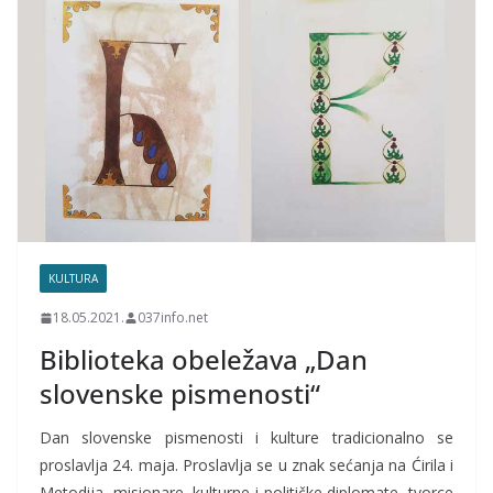
KULTURA
18.05.2021.
037info.net
Biblioteka obeležava „Dan
slovenske pismenosti“
Dan slovenske pismenosti i kulture tradicionalno se
proslavlja 24. maja. Proslavlja se u znak sećanja na Ćirila i
Metodija, misionare, kulturne i političke diplomate, tvorce