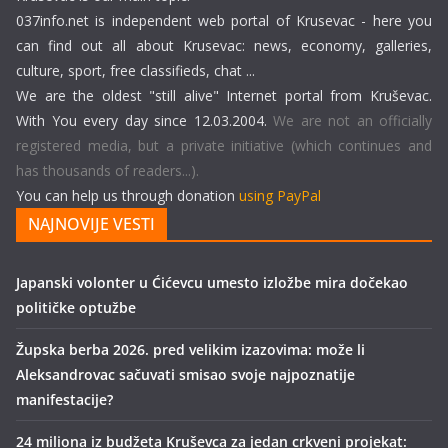
037info.net is independent web portal of Krusevac - here you
can find out all about Krusevac: news, economy, galleries,
culture, sport, free classifieds, chat ...
We are the oldest "still alive" Internet portal from Kruševac.
With You every day since 12.03.2004.
We are not an officially
registered media, but a private initiative (which continues and
has thousands of readers...).
You can help us through donation
using PayPal
NAJNOVIJE VESTI
Japanski volonter u Ćićevcu umesto izložbe mira dočekao
političke optužbe
Župska berba 2026. pred velikim izazovima: može li
Aleksandrovac sačuvati smisao svoje najpoznatije
manifestacije?
24 miliona iz budžeta Kruševca za jedan crkveni projekat: