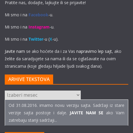
Pratite nas, dodajte, lajkujte ili se prijavite!
Mi smo i na
Facebook
-u.
Mi smo i na
Instagram
-u.
Mi smo i na
Twitter
-u (
X
-u).
Javite nam
se ako hoćete da i za Vas
napravimo lep sajt
, ako
želite da saradjujete sa nama ili da se oglašavate na ovim
stranicama (koje gledaju hiljade ljudi svakog dana).
ARHIVE TEKSTOVA
ARHIVE
TEKSTOVA
Od 31.08.2016. imamo novu verziju sajta. Sadržaji iz stare
verzije sajta postoje i dalje.
JAVITE NAM SE
ako Vam
zatrebaju stariji sadržaji...