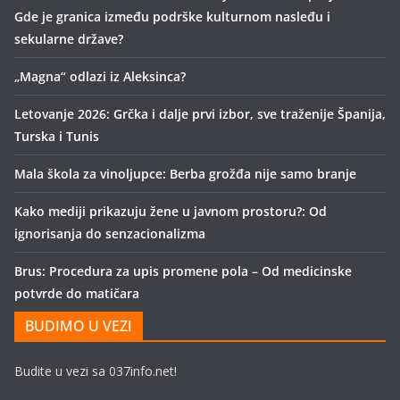
Gde je granica između podrške kulturnom nasleđu i
sekularne države?
„Magna“ odlazi iz Aleksinca?
Letovanje 2026: Grčka i dalje prvi izbor, sve traženije Španija,
Turska i Tunis
Mala škola za vinoljupce: Berba grožđa nije samo branje
Kako mediji prikazuju žene u javnom prostoru?: Od
ignorisanja do senzacionalizma
Brus: Procedura za upis promene pola – Od medicinske
potvrde do matičara
BUDIMO U VEZI
Budite u vezi sa 037info.net!