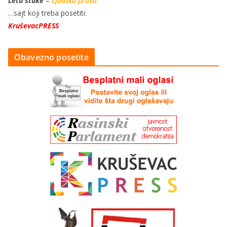
Letu štuke
–
Ljudska prava
…sajt koji treba posetiti:
KruševacPRESS
Obavezno posetite