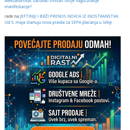
Aleksandrovac sačuvati smisao svoje najpoznatije
manifestacije?
rade
na
JEFTINIJI I BRŽI PRENOS NOVCA IZ INOSTRANSTVA:
Od 5. maja startuju nova pravila za SEPA plaćanja u Srbiji