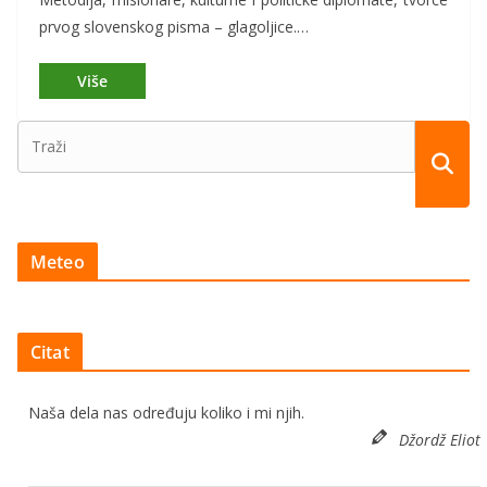
prvog slovenskog pisma – glagoljice.…
Meteo
Citat
Naša dela nas određuju koliko i mi njih.
Džordž Eliot