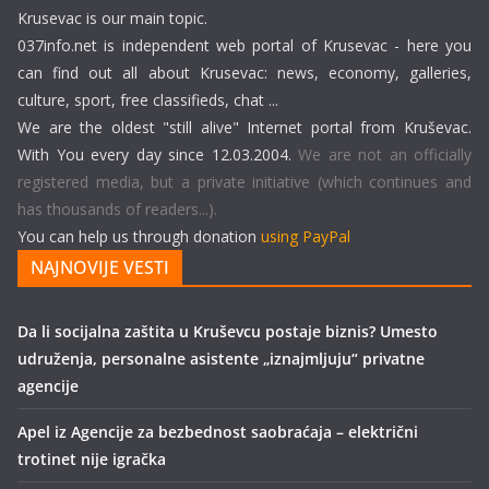
Krusevac is our main topic.
037info.net is independent web portal of Krusevac - here you
can find out all about Krusevac: news, economy, galleries,
culture, sport, free classifieds, chat ...
We are the oldest "still alive" Internet portal from Kruševac.
With You every day since 12.03.2004.
We are not an officially
registered media, but a private initiative (which continues and
has thousands of readers...).
You can help us through donation
using PayPal
NAJNOVIJE VESTI
Da li socijalna zaštita u Kruševcu postaje biznis? Umesto
udruženja, personalne asistente „iznajmljuju“ privatne
agencije
Apel iz Agencije za bezbednost saobraćaja – električni
trotinet nije igračka