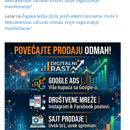
Aleksandrovac sačuvati smisao svoje najpoznatije
manifestacije?
Lazar
na
Župska berba 2026. pred velikim izazovima: može li
Aleksandrovac sačuvati smisao svoje najpoznatije
manifestacije?