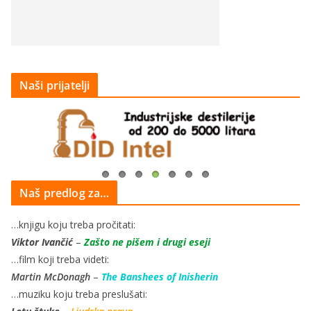
Naši prijatelji
Naš predlog za…
…knjigu koju treba pročitati:
Viktor Ivančić
–
Zašto ne pišem i drugi eseji
…film koji treba videti:
Martin McDonagh
–
The Banshees of Inisherin
…muziku koju treba preslušati: