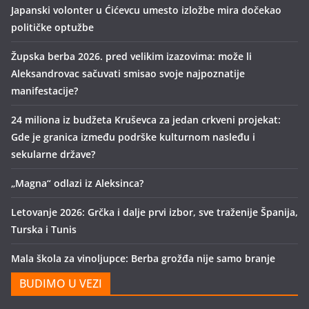
Japanski volonter u Ćićevcu umesto izložbe mira dočekao
političke optužbe
Župska berba 2026. pred velikim izazovima: može li
Aleksandrovac sačuvati smisao svoje najpoznatije
manifestacije?
24 miliona iz budžeta Kruševca za jedan crkveni projekat:
Gde je granica između podrške kulturnom nasleđu i
sekularne države?
„Magna“ odlazi iz Aleksinca?
Letovanje 2026: Grčka i dalje prvi izbor, sve traženije Španija,
Turska i Tunis
Mala škola za vinoljupce: Berba grožđa nije samo branje
BUDIMO U VEZI