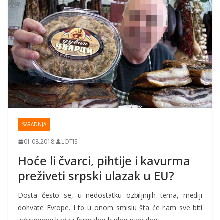
SARADNJA
01.08.2018.
LOTIS
Hoće li čvarci, pihtije i kavurma
preživeti srpski ulazak u EU?
Dosta često se, u nedostatku ozbiljnijih tema, mediji
dohvate Evrope. I to u onom smislu šta će nam sve biti
zabranjeno kada i formalno budeo njen deo.…