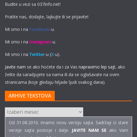
Budite u vezi sa 037info.net!
Pratite nas, dodajte, lajkujte ili se prijavite!
Mi smo i na
Facebook
-u.
Mi smo i na
Instagram
-u.
Mi smo i na
Twitter
-u (
X
-u).
Javite nam
se ako hoćete da i za Vas
napravimo lep sajt
, ako
želite da saradjujete sa nama ili da se oglašavate na ovim
stranicama (koje gledaju hiljade ljudi svakog dana).
ARHIVE TEKSTOVA
ARHIVE
TEKSTOVA
Od 31.08.2016. imamo novu verziju sajta. Sadržaji iz stare
verzije sajta postoje i dalje.
JAVITE NAM SE
ako Vam