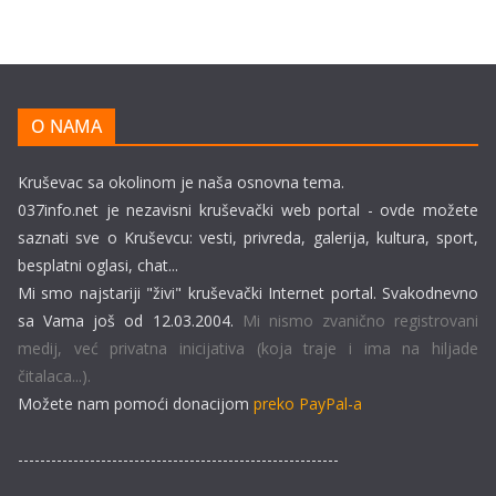
O NAMA
Kruševac sa okolinom je naša osnovna tema.
037info.net je nezavisni kruševački web portal - ovde možete
saznati sve o Kruševcu: vesti, privreda, galerija, kultura, sport,
besplatni oglasi, chat...
Mi smo najstariji "živi" kruševački Internet portal. Svakodnevno
sa Vama još od 12.03.2004.
Mi nismo zvanično registrovani
medij, već privatna inicijativa (koja traje i ima na hiljade
čitalaca...).
Možete nam pomoći donacijom
preko PayPal-a
----------------------------------------------------------