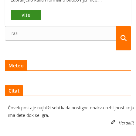
Meteo
Citat
Čovek postaje najbliži sebi kada postigne onakvu ozbiljnost koju
ima dete dok se igra.
Heraklit