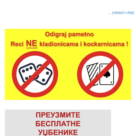
… (sledeći citat)