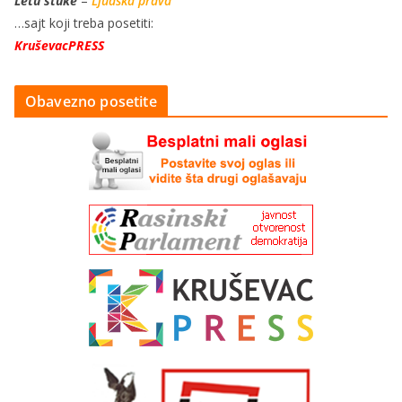
Letu štuke
–
Ljudska prava
…sajt koji treba posetiti:
KruševacPRESS
Obavezno posetite