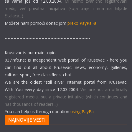
sa Vama još od 12.03.2004.
Mi nismo zvanično registrovani
medij, već privatna inicijativa (koja traje i ima na hiljade
čitalaca...).
Možete nam pomoći donacijom
preko PayPal-a
----------------------------------------------------------
Krusevac is our main topic.
037info.net is independent web portal of Krusevac - here you
can find out all about Krusevac: news, economy, galleries,
culture, sport, free classifieds, chat ...
We are the oldest "still alive" Internet portal from Kruševac.
With You every day since 12.03.2004.
We are not an officially
registered media, but a private initiative (which continues and
has thousands of readers...).
You can help us through donation
using PayPal
NAJNOVIJE VESTI