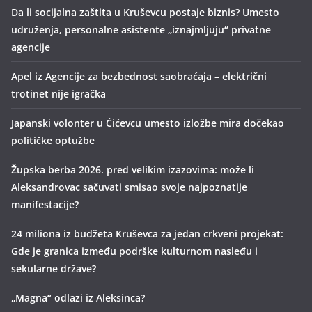
Da li socijalna zaštita u Kruševcu postaje biznis? Umesto
udruženja, personalne asistente „iznajmljuju“ privatne
agencije
Apel iz Agencije za bezbednost saobraćaja – električni
trotinet nije igračka
Japanski volonter u Ćićevcu umesto izložbe mira dočekao
političke optužbe
Župska berba 2026. pred velikim izazovima: može li
Aleksandrovac sačuvati smisao svoje najpoznatije
manifestacije?
24 miliona iz budžeta Kruševca za jedan crkveni projekat:
Gde je granica između podrške kulturnom nasleđu i
sekularne države?
„Magna“ odlazi iz Aleksinca?