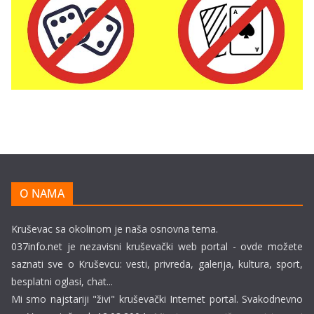
O NAMA
Kruševac sa okolinom je naša osnovna tema.
037info.net je nezavisni kruševački web portal - ovde možete
saznati sve o Kruševcu: vesti, privreda, galerija, kultura, sport,
besplatni oglasi, chat...
Mi smo najstariji "živi" kruševački Internet portal. Svakodnevno