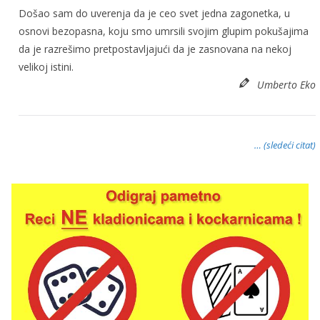
Došao sam do uverenja da je ceo svet jedna zagonetka, u
osnovi bezopasna, koju smo umrsili svojim glupim pokušajima
da je razrešimo pretpostavljajući da je zasnovana na nekoj
velikoj istini.
Umberto Eko
… (sledeći citat)