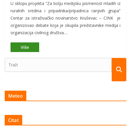
U sklopu projekta “Za bolju medijsku pismenost mladih iz
ruralnih sredina i pripadnika/pripadnica ranjivih grupa”
Centar za istraživačko novinarstvo Kruševac – CINK je
organizovao debate koja je okupila predstavnike medija i
organizacija civilnog društva.…
Meteo
Citat