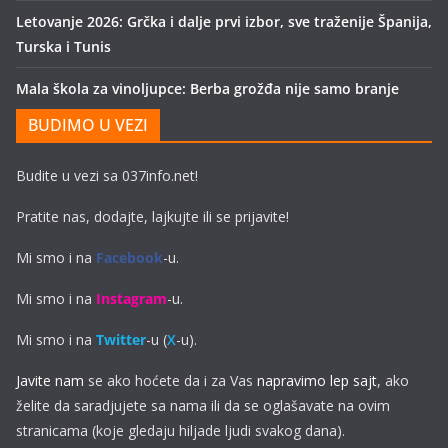
Letovanje 2026: Grčka i dalje prvi izbor, sve traženije Španija,
Turska i Tunis
Mala škola za vinoljupce: Berba grožđa nije samo branje
BUDIMO U VEZI
Budite u vezi sa 037info.net!
Pratite nas, dodajte, lajkujte ili se prijavite!
Mi smo i na
Facebook
-u.
Mi smo i na
Instagram
-u.
Mi smo i na
Twitter
-u (
X
-u).
Javite nam
se ako hoćete da i za Vas
napravimo lep sajt
, ako
želite da saradjujete sa nama ili da se oglašavate na ovim
stranicama (koje gledaju hiljade ljudi svakog dana).