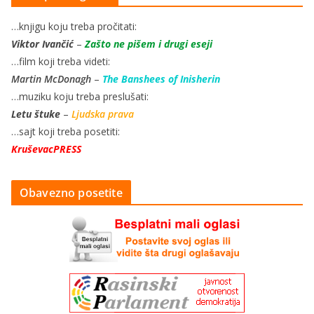
…knjigu koju treba pročitati:
Viktor Ivančić
–
Zašto ne pišem i drugi eseji
…film koji treba videti:
Martin McDonagh
–
The Banshees of Inisherin
…muziku koju treba preslušati:
Letu štuke
–
Ljudska prava
…sajt koji treba posetiti:
KruševacPRESS
Obavezno posetite