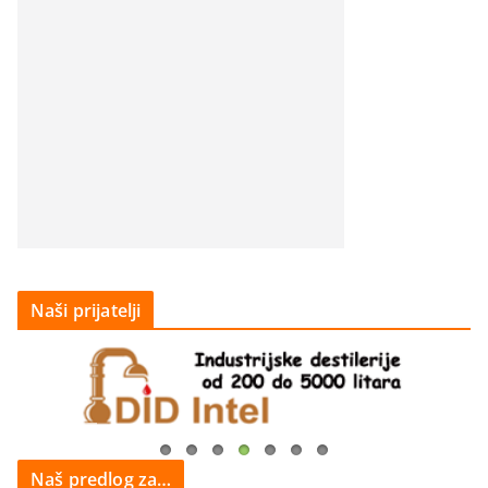
Naši prijatelji
Naš predlog za…