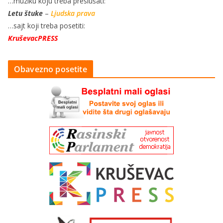
…muziku koju treba preslušati:
Letu štuke
–
Ljudska prava
…sajt koji treba posetiti:
KruševacPRESS
Obavezno posetite