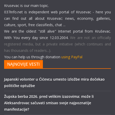
Krusevac is our main topic.
037info.net is independent web portal of Krusevac - here you
can find out all about Krusevac: news, economy, galleries,
culture, sport, free classifieds, chat ...
We are the oldest "still alive" Internet portal from Kruševac.
With You every day since 12.03.2004.
We are not an officially
registered media, but a private initiative (which continues and
has thousands of readers...).
You can help us through donation
using PayPal
NAJNOVIJE VESTI
Japanski volonter u Ćićevcu umesto izložbe mira dočekao
političke optužbe
Župska berba 2026. pred velikim izazovima: može li
Aleksandrovac sačuvati smisao svoje najpoznatije
manifestacije?