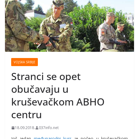
VOJSKA SRBIJE
Stranci se opet
obučavaju u
kruševačkom ABHO
centru
18.09.2018.
037info.net
Još jedan
međunarodni kurs
je počeo u kruševačkom