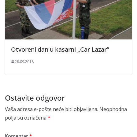
Otvoreni dan u kasarni „Car Lazar“
28.09.2018.
Ostavite odgovor
Vaša adresa e-pošte neće biti objavljena.
Neophodna
polja su označena
*
Komentar
*