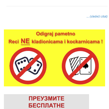
… (sledeći citat)