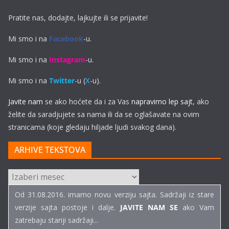
Pratite nas, dodajte, lajkujte ili se prijavite!
Mi smo i na
Facebook
-u.
Mi smo i na
Instagram
-u.
Mi smo i na
Twitter
-u (
X
-u).
Javite nam
se ako hoćete da i za Vas
napravimo lep sajt
, ako
želite da saradjujete sa nama ili da se oglašavate na ovim
stranicama (koje gledaju hiljade ljudi svakog dana).
ARHIVE TEKSTOVA
ARHIVE
TEKSTOVA
Od 31.08.2016. imamo novu verziju sajta. Sadržaji iz stare
verzije sajta postoje i dalje.
JAVITE NAM SE
ako Vam
zatrebaju stariji sadržaji...