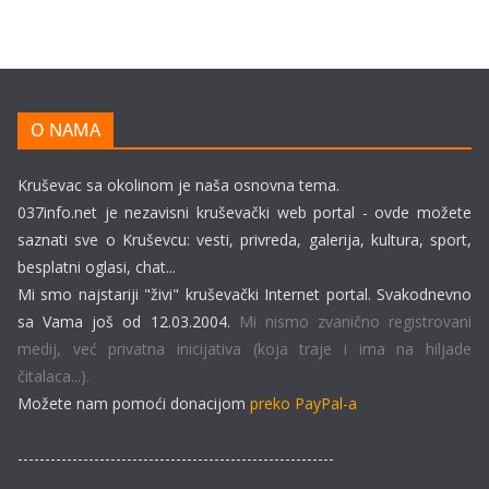
O NAMA
Kruševac sa okolinom je naša osnovna tema.
037info.net je nezavisni kruševački web portal - ovde možete
saznati sve o Kruševcu: vesti, privreda, galerija, kultura, sport,
besplatni oglasi, chat...
Mi smo najstariji "živi" kruševački Internet portal. Svakodnevno
sa Vama još od 12.03.2004.
Mi nismo zvanično registrovani
medij, već privatna inicijativa (koja traje i ima na hiljade
čitalaca...).
Možete nam pomoći donacijom
preko PayPal-a
----------------------------------------------------------