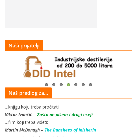
Naši prijatelji
Naš predlog za…
…knjigu koju treba pročitati:
Viktor Ivančić
–
Zašto ne pišem i drugi eseji
…film koji treba videti:
Martin McDonagh
–
The Banshees of Inisherin