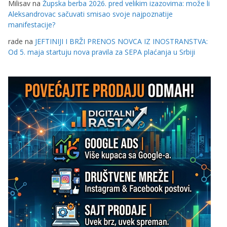
Milisav
na
Župska berba 2026. pred velikim izazovima: može li
Aleksandrovac sačuvati smisao svoje najpoznatije
manifestacije?
rade
na
JEFTINIJI I BRŽI PRENOS NOVCA IZ INOSTRANSTVA:
Od 5. maja startuju nova pravila za SEPA plaćanja u Srbiji