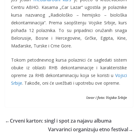
Centru ABHO. Kasarna „Car Lazar“ ugostila je polaznike
kursa nazvanog „Radiološko – hemijsko – biološka
dekontaminacija“. Prema saopštenju Vojske Srbije, kurs
pohađa 12 polaznika. To su pripadnici oružanih snaga
Belorusije, Bosne i Hercegovine, Grčke, Egipta, Kine,
Mađarske, Turske i Crne Gore.
Tokom petodnevnog kursa polaznici će sagledati sistem
obuke iz oblasti RHB dekontaminacije i karakteristike
opreme za RHB dekontaminaciju koja se koristi u
Vojsci
Srbije
. Takođe, oni će uvežbati i upotrebu ove opreme.
Izvor i foto: Vojska Srbije
←
Crveni karton: singl i spot za najavu albuma
Varvarinci organizuju etno festival
→