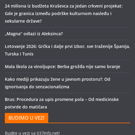
24 miliona iz budžeta Kruševca za jedan crkveni projekat:
Gde je granica između podrške kulturnom nasleđu i
sekularne države?
„Magna“ odlazi iz Aleksinca?
Letovanje 2026: Grčka i dalje prvi izbor, sve traženije Španija,
Turska i Tunis
Mala škola za vinoljupce: Berba grožđa nije samo branje
Kako mediji prikazuju žene u javnom prostoru?: Od
ignorisanja do senzacionalizma
Brus: Procedura za upis promene pola – Od medicinske
potvrde do matičara
BUDIMO U VEZI
Budite u vezi sa 037info.net!