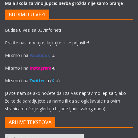
Mala škola za vinoljupce: Berba grožđa nije samo branje
BUDIMO U VEZI
Budite u vezi sa 037info.net!
Pratite nas, dodajte, lajkujte ili se prijavite!
Mi smo i na
Facebook
-u.
Mi smo i na
Instagram
-u.
Mi smo i na
Twitter
-u (
X
-u).
Javite nam
se ako hoćete da i za Vas
napravimo lep sajt
, ako
želite da saradjujete sa nama ili da se oglašavate na ovim
stranicama (koje gledaju hiljade ljudi svakog dana).
ARHIVE TEKSTOVA
ARHIVE