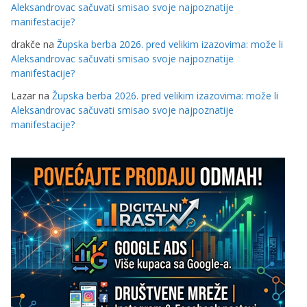
Aleksandrovac sačuvati smisao svoje najpoznatije
manifestacije?
drakče
na
Župska berba 2026. pred velikim izazovima: može li
Aleksandrovac sačuvati smisao svoje najpoznatije
manifestacije?
Lazar
na
Župska berba 2026. pred velikim izazovima: može li
Aleksandrovac sačuvati smisao svoje najpoznatije
manifestacije?