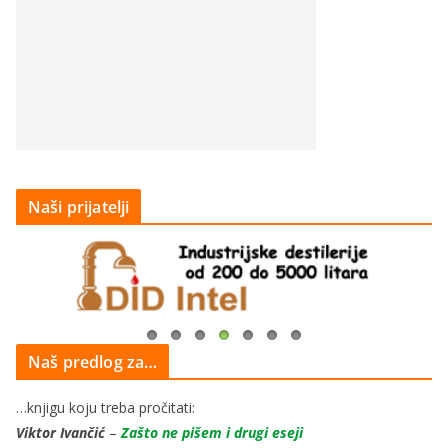
Naši prijatelji
Naš predlog za…
…knjigu koju treba pročitati:
Viktor Ivančić
–
Zašto ne pišem i drugi eseji