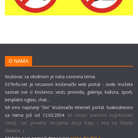
O NAMA
Kruševac sa okolinom je naša osnovna tema.
037info.net je nezavisni kruševački web portal - ovde možete
saznati sve o Kruševcu: vesti, privreda, galerija, kultura, sport,
besplatni oglasi, chat...
Mi smo najstariji "živi" kruševački Internet portal. Svakodnevno
sa Vama još od 12.03.2004.
Mi nismo zvanično registrovani
medij, već privatna inicijativa (koja traje i ima na hiljade
čitalaca...).