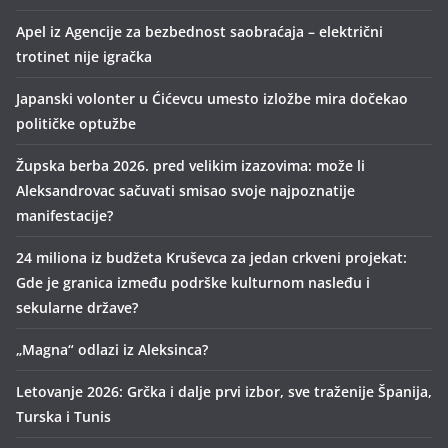
Apel iz Agencije za bezbednost saobraćaja – električni
trotinet nije igračka
Japanski volonter u Ćićevcu umesto izložbe mira dočekao
političke optužbe
Župska berba 2026. pred velikim izazovima: može li
Aleksandrovac sačuvati smisao svoje najpoznatije
manifestacije?
24 miliona iz budžeta Kruševca za jedan crkveni projekat:
Gde je granica između podrške kulturnom nasleđu i
sekularne države?
„Magna“ odlazi iz Aleksinca?
Letovanje 2026: Grčka i dalje prvi izbor, sve traženije Španija,
Turska i Tunis