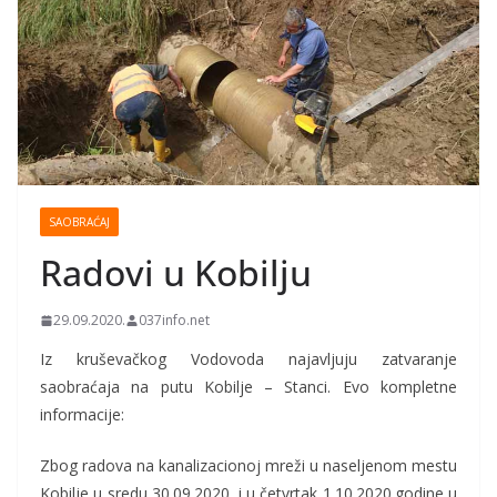
SAOBRAĆAJ
Radovi u Kobilju
29.09.2020.
037info.net
Iz kruševačkog Vodovoda najavljuju zatvaranje
saobraćaja na putu Kobilje – Stanci. Evo kompletne
informacije:
Zbog radova na kanalizacionoj mreži u naseljenom mestu
Kobilje u sredu 30.09.2020. i u četvrtak 1.10.2020.godine u