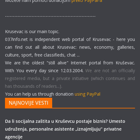
Možete nam pomoći donacijom
preko PayPal-a
----------------------------------------------------------
Krusevac is our main topic.
037info.net is independent web portal of Krusevac - here you
can find out all about Krusevac: news, economy, galleries,
culture, sport, free classifieds, chat ...
We are the oldest "still alive" Internet portal from Kruševac.
With You every day since 12.03.2004.
We are not an officially
registered media, but a private initiative (which continues and
has thousands of readers...).
You can help us through donation
using PayPal
NAJNOVIJE VESTI
Da li socijalna zaštita u Kruševcu postaje biznis? Umesto
udruženja, personalne asistente „iznajmljuju“ privatne
agencije