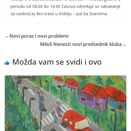
periodu od 08.00 do 16.00 časova određuje se zatvaranje
za saobraćaj deo trase u Kobilju – put ka Stancima.
←
Novi poraz i novi problemi
Miloš Nenezić novi predsednik kluba
→
Možda vam se svidi i ovo