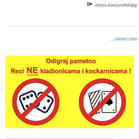
Ostrvo dana pređašnjeg
… (sledeći citat)