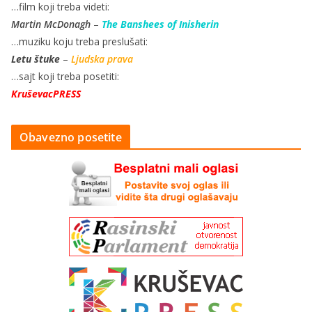
…film koji treba videti:
Martin McDonagh
–
The Banshees of Inisherin
…muziku koju treba preslušati:
Letu štuke
–
Ljudska prava
…sajt koji treba posetiti:
KruševacPRESS
Obavezno posetite