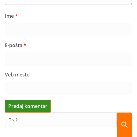
Ime
*
E-pošta
*
Veb mesto