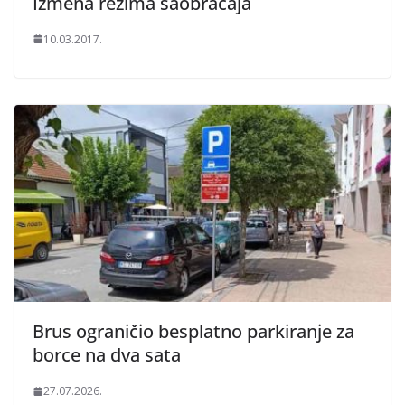
Izmena režima saobraćaja
10.03.2017.
Brus ograničio besplatno parkiranje za
borce na dva sata
27.07.2026.