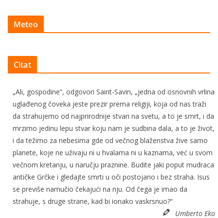
Meteo
Citat
„Ali, gospodine“, odgovori Saint-Savin, „jedna od osnovnih vrlina
uglađenog čoveka jeste prezir prema religiji, koja od nas traži
da strahujemo od najprirodnije stvari na svetu, a to je smrt, i da
mrzimo jedinu lepu stvar koju nam je sudbina dala, a to je život,
i da težimo za nebesima gde od večnog blaženstva žive samo
planete, koje ne uživaju ni u hvalama ni u kaznama, već u svom
večnom kretanju, u naručju praznine. Budite jaki poput mudraca
antičke Grčke i gledajte smrti u oči postojano i bez straha. Isus
se previše namučio čekajući na nju. Od čega je imao da
strahuje, s druge strane, kad bi ionako vaskrsnuo?“
Umberto Eko