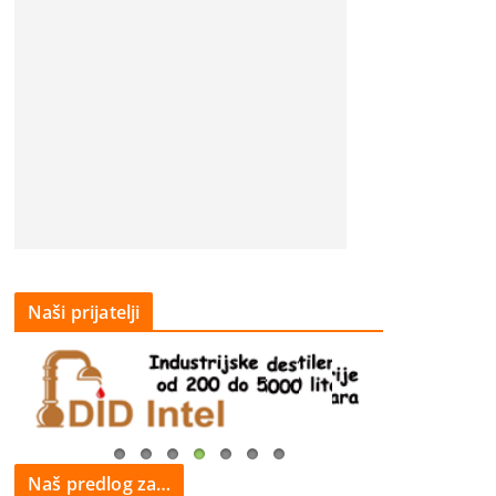
Naši prijatelji
Naš predlog za…