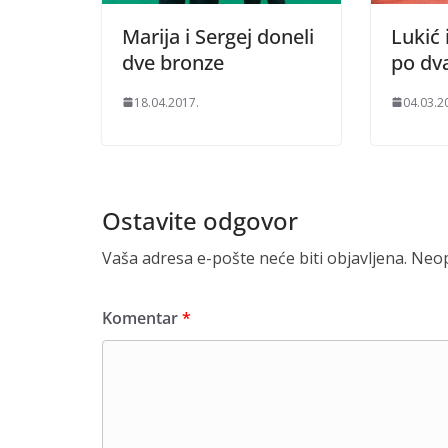
Marija i Sergej doneli
Lukić i
dve bronze
po dva
18.04.2017.
04.03.2
Ostavite odgovor
Vaša adresa e-pošte neće biti objavljena.
Neop
Komentar
*