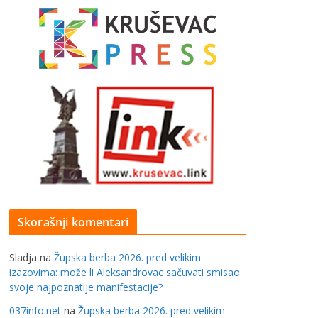
Skorašnji komentari
Sladja
na
Župska berba 2026. pred velikim
izazovima: može li Aleksandrovac sačuvati smisao
svoje najpoznatije manifestacije?
037info.net
na
Župska berba 2026. pred velikim