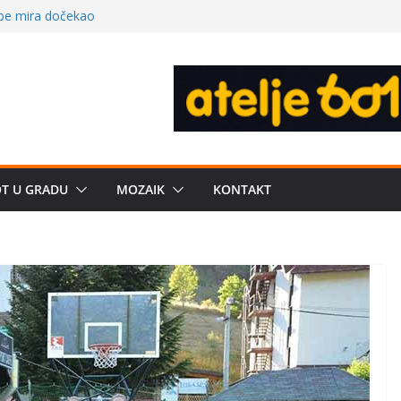
 – električni
žbe mira dočekao
a: može li
poznatije
crkveni projekat: Gde
leđu i sekularne
e biznis? Umesto
OT U GRADU
MOZAIK
KONTAKT
uju“ privatne