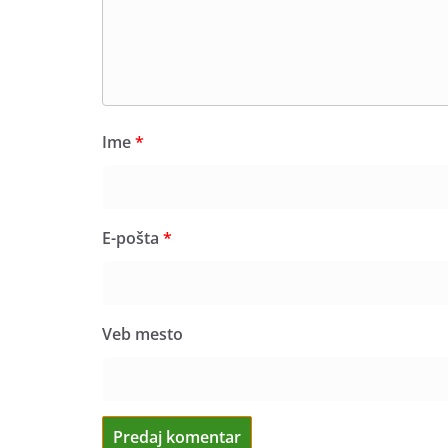
Ime
*
E-pošta
*
Veb mesto