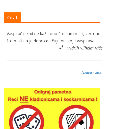
Citat
Vaspitač nikad ne kaže ono što sam misli, već ono
što misli da je dobro da čuju oni koje vaspitava.
Fridrih Vilhelm Niče
… (sledeći citat)