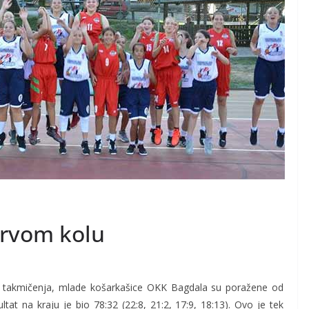
prvom kolu
g takmičenja, mlade košarkašice OKK Bagdala su poražene od
tat na kraju je bio 78:32 (22:8, 21:2, 17:9, 18:13). Ovo je tek