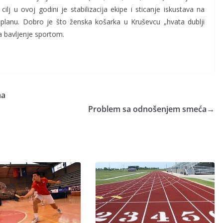
lj u ovoj godini je stabilizacija ekipe i sticanje iskustava na
 planu. Dobro je što ženska košarka u Kruševcu „hvata dublji
a bavljenje sportom.
ma
Problem sa odnošenjem smeća
→