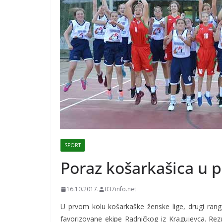
SPORT
Poraz košarkašica u 
16.10.2017.
037info.net
U prvom kolu košarkaške ženske lige, drugi ran
favorizovane ekipe Radničkog iz Kragujevca. Rezul