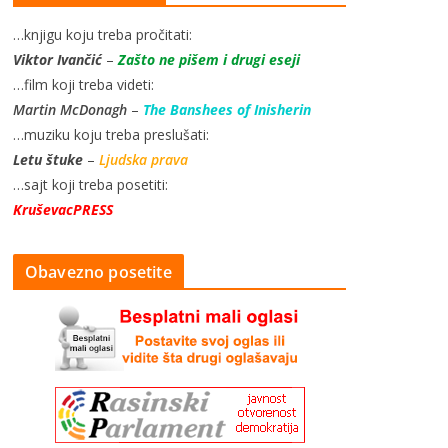
…knjigu koju treba pročitati:
Viktor Ivančić
–
Zašto ne pišem i drugi eseji
…film koji treba videti:
Martin McDonagh
–
The Banshees of Inisherin
…muziku koju treba preslušati:
Letu štuke
–
Ljudska prava
…sajt koji treba posetiti:
KruševacPRESS
Obavezno posetite