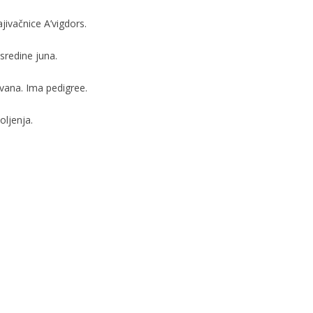
ivačnice A’vigdors.
sredine juna.
ovana. Ima pedigree.
oljenja.