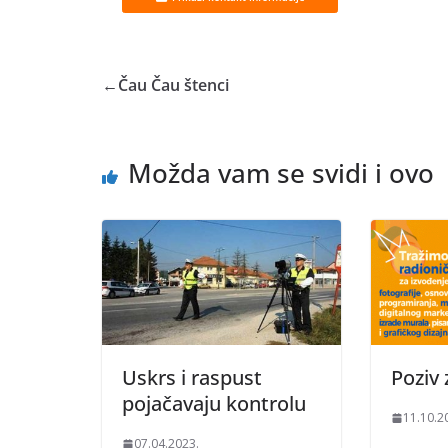
←
Čau Čau štenci
Možda vam se svidi i ovo
Uskrs i raspust
Poziv 
pojačavaju kontrolu
11.10.2
07.04.2023.