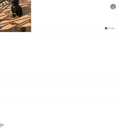
1
/ 4
ju.