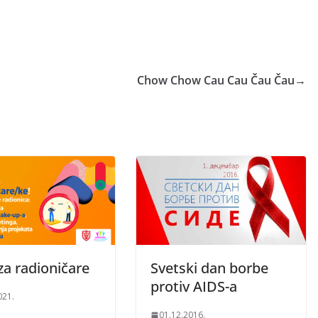
Chow Chow Cau Cau Čau Čau
→
za radioničare
Svetski dan borbe
protiv AIDS-a
021.
01.12.2016.