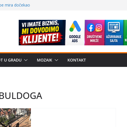
 – električni
žbe mira dočekao
a: može li
poznatije
crkveni projekat: Gde
leđu i sekularne
e biznis? Umesto
OT U GRADU
MOZAIK
KONTAKT
uju“ privatne
 BULDOGA