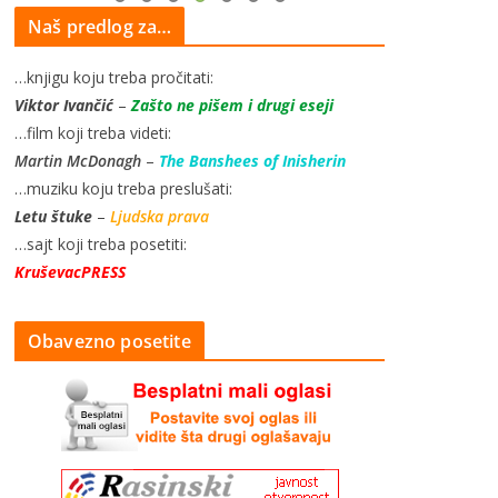
Naš predlog za…
…knjigu koju treba pročitati:
Viktor Ivančić
–
Zašto ne pišem i drugi eseji
…film koji treba videti:
Martin McDonagh
–
The Banshees of Inisherin
…muziku koju treba preslušati:
Letu štuke
–
Ljudska prava
…sajt koji treba posetiti:
KruševacPRESS
Obavezno posetite