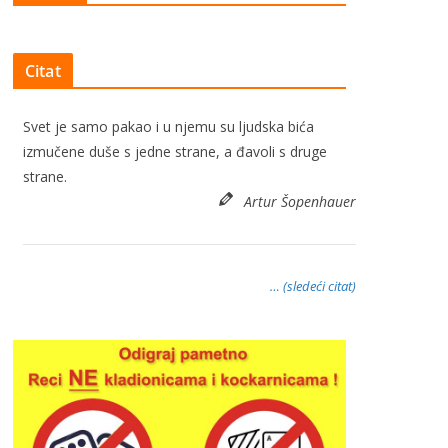
Citat
Svet je samo pakao i u njemu su ljudska bića
izmučene duše s jedne strane, a đavoli s druge
strane.
Artur Šopenhauer
… (sledeći citat)