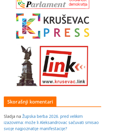
Skorašnji komentari
Sladja
na
Župska berba 2026. pred velikim
izazovima: može li Aleksandrovac sačuvati smisao
svoje najpoznatije manifestacije?