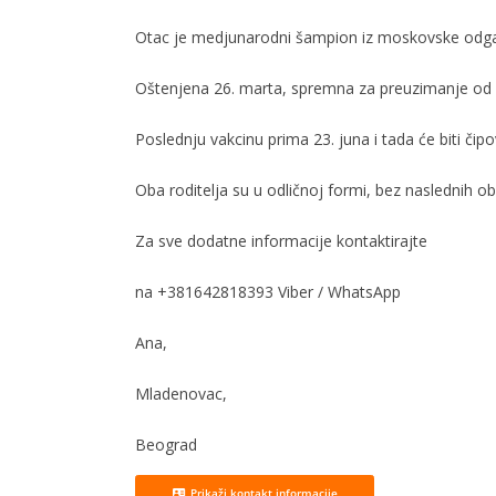
Otac je medjunarodni šampion iz moskovske odgaj
Oštenjena 26. marta, spremna za preuzimanje od 
Poslednju vakcinu prima 23. juna i tada će biti čip
Oba roditelja su u odličnoj formi, bez naslednih ob
Za sve dodatne informacije kontaktirajte
na +381642818393 Viber / WhatsApp
Ana,
Mladenovac,
Beograd
Prikaži kontakt informacije