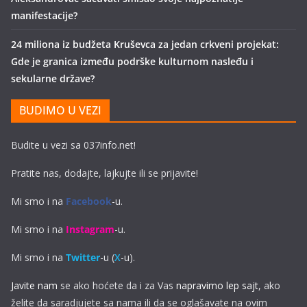
manifestacije?
24 miliona iz budžeta Kruševca za jedan crkveni projekat:
Gde je granica između podrške kulturnom nasleđu i
sekularne države?
BUDIMO U VEZI
Budite u vezi sa 037info.net!
Pratite nas, dodajte, lajkujte ili se prijavite!
Mi smo i na
Facebook
-u.
Mi smo i na
Instagram
-u.
Mi smo i na
Twitter
-u (
X
-u).
Javite nam
se ako hoćete da i za Vas
napravimo lep sajt
, ako
želite da saradjujete sa nama ili da se oglašavate na ovim