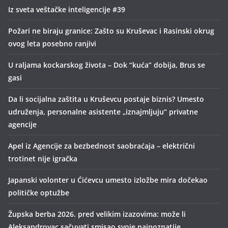
Iz sveta veštačke inteligencije #39
Požari ne biraju granice: Zašto su Kruševac i Rasinski okrug
ovog leta posebno ranjivi
U raljama kockarskog života – Dok “kuća” dobija, Brus se
gasi
Da li socijalna zaštita u Kruševcu postaje biznis? Umesto
udruženja, personalne asistente „iznajmljuju“ privatne
agencije
Apel iz Agencije za bezbednost saobraćaja – električni
trotinet nije igračka
Japanski volonter u Ćićevcu umesto izložbe mira dočekao
političke optužbe
Župska berba 2026. pred velikim izazovima: može li
Aleksandrovac sačuvati smisao svoje najpoznatije