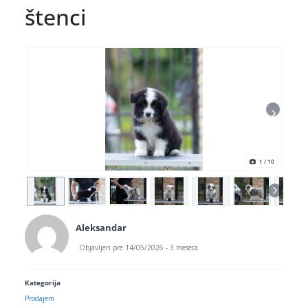
štenci
1
/ 10
Aleksandar
Objavljen pre 14/05/2026 - 3 meseca
Kategorija
Prodajem