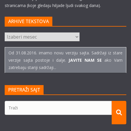
stranicama (koje gledaju hiljade ljudi svakog dana).
ARHIVE TEKSTOVA
ARHIVE
TEKSTOVA
Od 31.08.2016. imamo novu verziju sajta. Sadržaji iz stare
verzije sajta postoje i dalje.
JAVITE NAM SE
ako Vam
zatrebaju stariji sadržaji...
PRETRAŽI SAJT