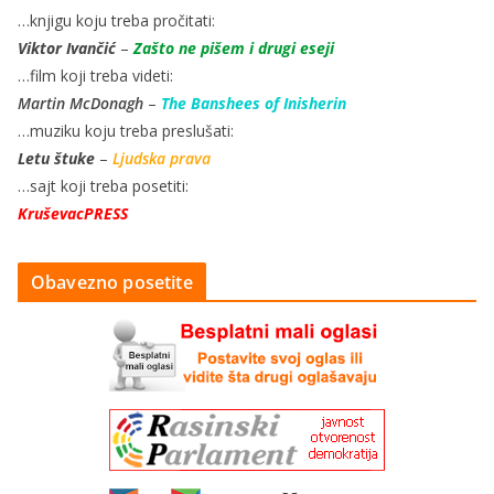
…knjigu koju treba pročitati:
Viktor Ivančić
–
Zašto ne pišem i drugi eseji
…film koji treba videti:
Martin McDonagh
–
The Banshees of Inisherin
…muziku koju treba preslušati:
Letu štuke
–
Ljudska prava
…sajt koji treba posetiti:
KruševacPRESS
Obavezno posetite