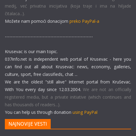
medij, već privatna inicijativa (koja traje i ima na hiljade
čitalaca...).
Možete nam pomoći donacijom
preko PayPal-a
----------------------------------------------------------
Krusevac is our main topic.
037info.net is independent web portal of Krusevac - here you
can find out all about Krusevac: news, economy, galleries,
culture, sport, free classifieds, chat ...
We are the oldest "still alive" Internet portal from Kruševac.
With You every day since 12.03.2004.
We are not an officially
registered media, but a private initiative (which continues and
has thousands of readers...).
You can help us through donation
using PayPal
NAJNOVIJE VESTI