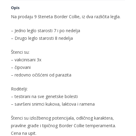
Opis
Na prodaju 9 šteneta Border Collie, iz dva različita legla.
– Jedno leglo starosti 7 i po nedelja
– Drugo leglo starosti 8 nedelja
Štenci su:
– vakcinisani 3x
– čipovani
– redovno očišćeni od parazita
Roditelji:
– testirani na sve genetske bolesti
– savršeni snimci kukova, laktova i ramena
Štenci su izložbenog potencijala, odličnog karaktera,
pravilne građe i tipičnog Border Collie temperamenta.
Cena na upit.