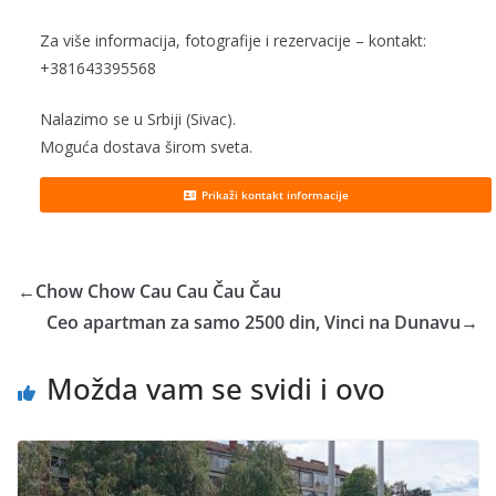
Za više informacija, fotografije i rezervacije – kontakt:
+381643395568
Nalazimo se u Srbiji (Sivac).
Moguća dostava širom sveta.
Prikaži kontakt informacije
←
Chow Chow Cau Cau Čau Čau
Ceo apartman za samo 2500 din, Vinci na Dunavu
→
Možda vam se svidi i ovo