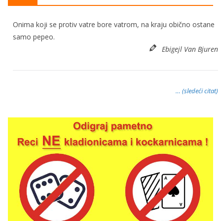
Onima koji se protiv vatre bore vatrom, na kraju obično ostane
samo pepeo.
Ebigejl Van Bjuren
… (sledeći citat)