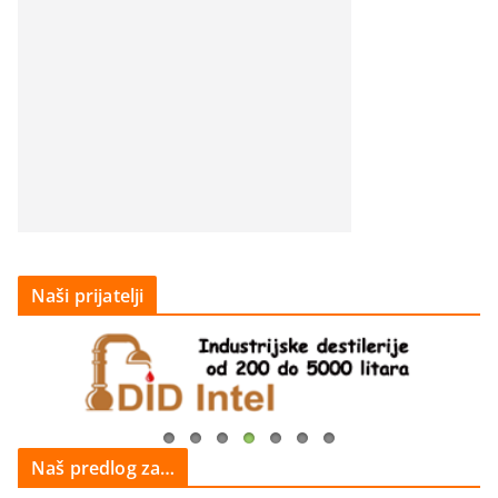
Naši prijatelji
Naš predlog za…