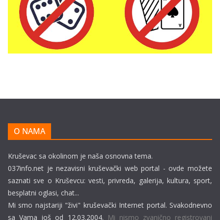
O NAMA
Kruševac sa okolinom je naša osnovna tema.
037info.net je nezavisni kruševački web portal - ovde možete
saznati sve o Kruševcu: vesti, privreda, galerija, kultura, sport,
besplatni oglasi, chat...
Mi smo najstariji "živi" kruševački Internet portal. Svakodnevno
sa Vama još od 12.03.2004.
Mi nismo zvanično registrovani