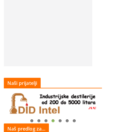
Naši prijatelji
Naš predlog za…