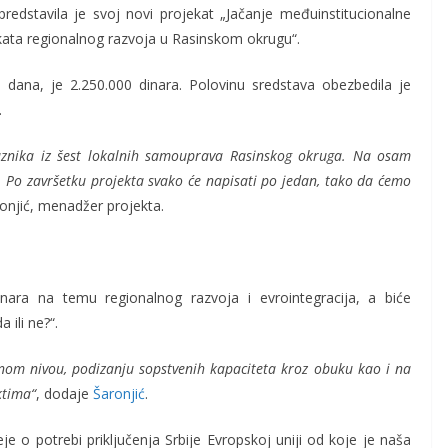
redstavila je svoj novi projekat „Jačanje međuinstitucionalne
ekata regionalnog razvoja u Rasinskom okrugu“.
u dana, je 2.250.000 dinara. Polovinu sredstava obezbedila je
.
laznika iz šest lokalnih samouprava Rasinskog okruga. Na osam
U. Po završetku projekta svako će napisati po jedan, tako da ćemo
onjić, menadžer projekta.
inara na temu regionalnog razvoja i evrointegracija, a biće
 ili ne?“.
om nivou, podizanju sopstvenih kapaciteta kroz obuku kao i na
ktima“
, dodaje
Šaronjić
.
eje o potrebi priključenja Srbije Evropskoj uniji od koje je naša