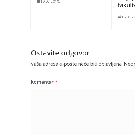
10.05.2018.
fakult
16.05.2
Ostavite odgovor
Vaša adresa e-pošte neće biti objavljena.
Neop
Komentar
*