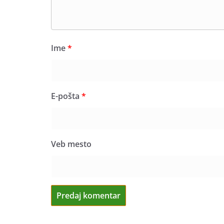
Ime
*
E-pošta
*
Veb mesto