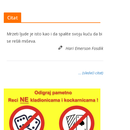
Citat
Mrzeti ljude je isto kao i da spalite svoju kuću da bi
se rešili miševa.
Hari Emerson Fosdik
… (sledeći citat)