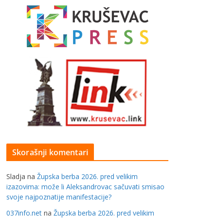
Skorašnji komentari
Sladja
na
Župska berba 2026. pred velikim
izazovima: može li Aleksandrovac sačuvati smisao
svoje najpoznatije manifestacije?
037info.net
na
Župska berba 2026. pred velikim