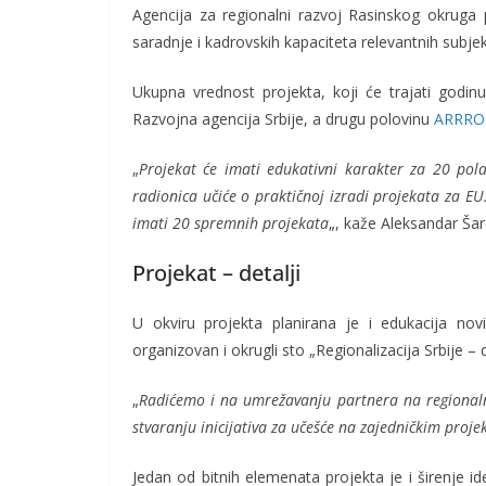
Agencija za regionalni razvoj Rasinskog okruga p
saradnje i kadrovskih kapaciteta relevantnih subj
Ukupna vrednost projekta, koji će trajati godin
Razvojna agencija Srbije, a drugu polovinu
ARRRO
„
Projekat će imati edukativni karakter za 20 po
radionica učiće o praktičnoj izradi projekata za E
imati 20 spremnih projekata
„, kaže Aleksandar Šar
Projekat – detalji
U okviru projekta planirana je i edukacija nov
organizovan i okrugli sto „Regionalizacija Srbije – da
„
Radićemo i na umrežavanju partnera na regionaln
stvaranju inicijativa za učešće na zajedničkim proje
Jedan od bitnih elemenata projekta je i širenje id