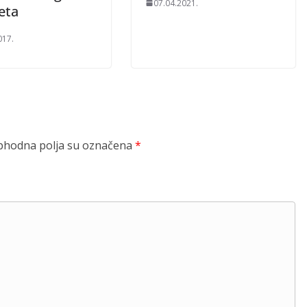
07.04.2021.
eta
017.
hodna polja su označena
*