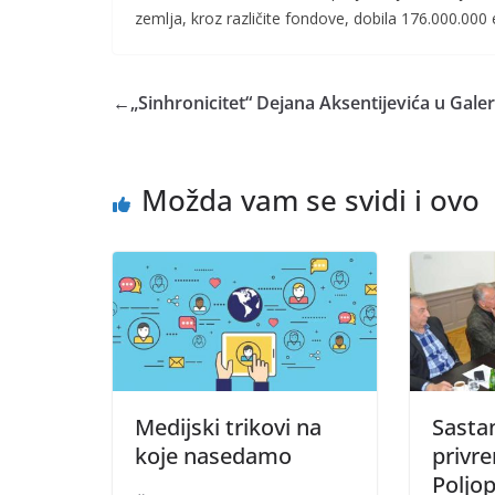
zemlja, kroz različite fondove, dobila 176.000.000 
←
„Sinhronicitet“ Dejana Aksentijevića u Galeri
Možda vam se svidi i ovo
Medijski trikovi na
Sasta
koje nasedamo
privr
Poljo