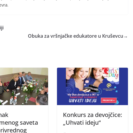
evra.
ji
Obuka za vršnjačke edukatore u Kruševcu
→
nak
Konkurs za devojčice:
emenog saveta
„Uhvati ideju“
privrednog