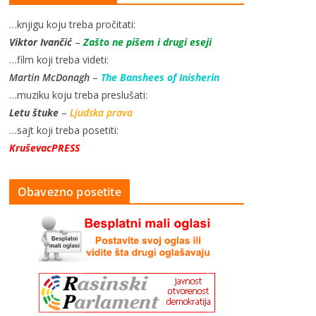
…knjigu koju treba pročitati:
Viktor Ivančić
–
Zašto ne pišem i drugi eseji
…film koji treba videti:
Martin McDonagh
–
The Banshees of Inisherin
…muziku koju treba preslušati:
Letu štuke
–
Ljudska prava
…sajt koji treba posetiti:
KruševacPRESS
Obavezno posetite