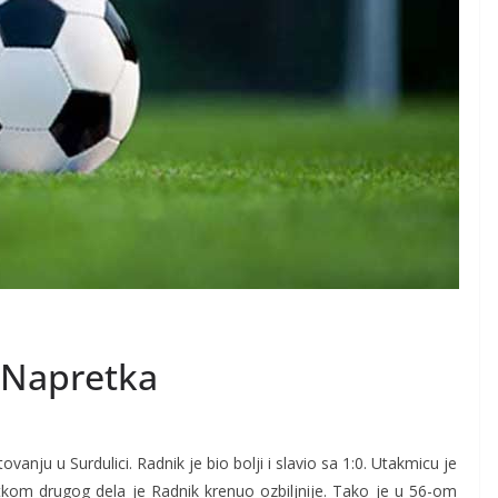
 Napretka
vanju u Surdulici. Radnik je bio bolji i slavio sa 1:0. Utakmicu je
tkom drugog dela je Radnik krenuo ozbiljnije. Tako je u 56-om