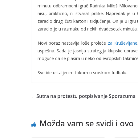
minutu odbrambeni igrač Radnika Miloš Milovanov
nisu, praktično, ni stvarali prilike. Napredak je
zaradio drugi žuti karton i siključenje. On je u ig
zaradio je u razmaku od nekih dvadesetak minuta.
Novi poraz nastavlja loše proleće
za Kruševljane
uspešna. Sada je jasnija strategija klupske uprav
moguće da se plasira u neko od evropskih takmičenj
Sve ide ustaljenim tokom u srpskom fudbalu.
←
Sutra na protestu potpisivanje Sporazuma
Možda vam se svidi i ovo