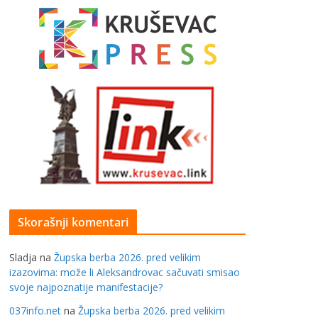
Skorašnji komentari
Sladja
na
Župska berba 2026. pred velikim
izazovima: može li Aleksandrovac sačuvati smisao
svoje najpoznatije manifestacije?
037info.net
na
Župska berba 2026. pred velikim