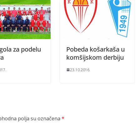
 gola za podelu
Pobeda košarkaša u
va
komšijskom derbiju
017.
23.10.2016.
hodna polja su označena
*