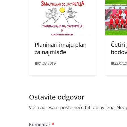
Planinari imaju plan
Četiri
za najmlađe
bodo
01.03.2019.
22.07.2
Ostavite odgovor
Vaša adresa e-pošte neće biti objavljena.
Neop
Komentar
*