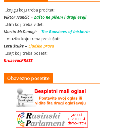
…knjigu koju treba pročitati:
Viktor Ivančić
–
Zašto ne pišem i drugi eseji
…film koji treba videti:
Martin McDonagh
–
The Banshees of Inisherin
…muziku koju treba preslušati:
Letu štuke
–
Ljudska prava
…sajt koji treba posetiti:
KruševacPRESS
Obavezno posetite