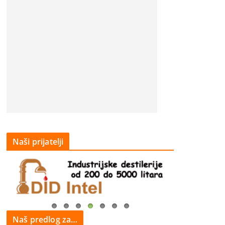
Naši prijatelji
Naš predlog za…