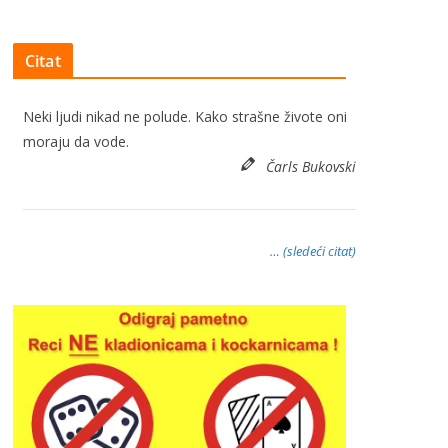
Citat
Neki ljudi nikad ne polude. Kako strašne živote oni
moraju da vode.
Čarls Bukovski
… (sledeći citat)