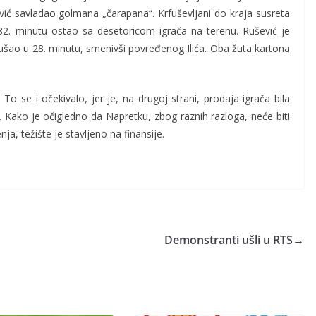
ić savladao golmana „čarapana“. Krfuševljani do kraja susreta
 u 82. minutu ostao sa desetoricom igrača na terenu. Rušević je
ru ušao u 28. minutu, smenivši povređenog Ilića. Oba žuta kartona
. To se i očekivalo, jer je, na drugoj strani, prodaja igrača bila
e. Kako je očigledno da Napretku, zbog raznih razloga, neće biti
a, težište je stavljeno na finansije.
Demonstranti ušli u RTS
→