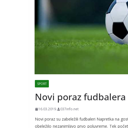
SPORT
Novi poraz fudbalera
16.03.2019.
037info.net
Novi poraz su zabeležili fudbaleri Napretka na gosto
obeležilo nezanimljivo prvo poluvreme. Tek poče